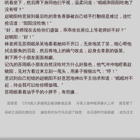
哄着坐下，然后蹲下身同他们平视，温柔问道：“眠眠和阳阳吃饱了
会这样美满下去时在十七岁他上辈子发生意外的那天他的味觉再次
没有呀？”
消失了…同一天，在万念俱灰时，他竟然在自己的死对头身上闻到
赵晓阳特意留到最后吃的章鱼香肠被自己错手打翻很是难过，连忙
了难以言喻的香甜气息。-邱寥对新来的转学生挺感兴趣。但一通鸡
抢话道：“阳阳没吃饱！”
飞狗跳的接触下来，他发现这小子目中无人的很，实在欠揍。就在
“好，老师现在去给你们盛饭，乖乖坐在座位上等老师好不好？”
邱廖对两人关系归于相看两生厌时，这小子竟然红着脸跟他说。“邱
赵晓阳：“好！”
廖，我…能喝一口你的水吗？”邱廖立马就拒绝了：“喝什么喝，我口
林老师见苏雨眠呆呆地看着她却不开口，无奈地笑了笑，细心帮他
水喝不喝啊！”谁知道那家伙竟然娇羞的迟疑了？！-*蛋糕叉子设定*
拭去眼角的泪花，然后将地上的碗勺收走，起身去拿新的饭菜。
有私设胆小贪吃大笨蛋诱受x见色起意欠登儿骚攻魔蝎小说
剩下两个小朋友面面相觑。
记仇的苏雨眠小朋友自然没给对方什么好脸色，他气冲冲地瞪着赵
晓阳，见对方看过来立刻一甩头，用鼻子狠狠出气：“哼！”
意识到自己犯错的赵晓阳不好意思地伸出手主动求和道：“眠眠对不
起，待会我可以给你喂饭哦。”
苏雨眠看着油乎乎的小胖手，有些嫌...
甜星星
COS真人穿越我总被误解成反派
冷美人靠种植系爆火上岸
脸盲要了
高岭之花四次微信后
嫁给死对头竹马后成了独宠
在石器时代搞基建
成为汉文
帝亲妈后
定制男友app[全息]
妖怪小饭店[美食]
竹马怎么总缠我
春潮覆雨
掰弯情敌师弟后携手飞升了
我披爱神马甲在斩鬼学院杀疯
熟知剧情，但全是假
的（穿书）
我的盘星教徒父亲
笨蛋美人始乱终弃高冷仙君后
渣攻换受文学[快