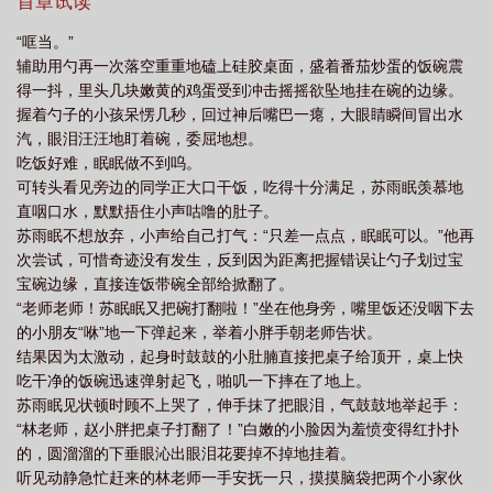
小跟屁虫看起来大不聪明，走路会平地摔，吃饭会掉饭粒。就这么
首章试读
个小跟屁虫被他推开时，会一遍遍爬起来，傻笑着将自己一直舍不
“哐当。”
得吃的饭盒递上来：“eat！”-实际上年幼的眠眠在幼儿园中挑了个最
辅助用勺再一次落空重重地磕上硅胶桌面，盛着番茄炒蛋的饭碗震
好看的喂饭工具人。哪怕这个漂亮的工具人脾气不好他也乐呵呵的
得一抖，里头几块嫩黄的鸡蛋受到冲击摇摇欲坠地挂在碗的边缘。
往上凑，他实在太饿了，用仅会的单词将饭盒往人手里送，结果他
握着勺子的小孩呆愣几秒，回过神后嘴巴一瘪，大眼睛瞬间冒出水
的饭被那工具人吃得干净，一口都没有喂给他。眠眠的天塌了。-作
汽，眼泪汪汪地盯着碗，委屈地想。
为天然弯的苏雨眠，由于启蒙人过于优秀，总是苦恼找不到合眼缘
吃饭好难，眠眠做不到呜。
的男朋友，几次尝试无果后将视线移向了自己的启蒙人。“诏哥，恋
可转头看见旁边的同学正大口干饭，吃得十分满足，苏雨眠羡慕地
爱什么滋味？”“尝一口就知道了。”-实际上，察觉到苏雨眠开窍时，
直咽口水，默默捂住小声咕噜的肚子。
洛诏花了一个晚上就将自己掰弯并认清心意，明里暗里赶跑了苏雨
苏雨眠不想放弃，小声给自己打气：“只差一点点，眠眠可以。”他再
眠周围的桃花，将自己主动送到人前，装作小白花般将人吃干抹
次尝试，可惜奇迹没有发生，反到因为距离把握错误让勺子划过宝
净。-作为苏雨眠从小到大见过最好看的人洛诏早早就意识到自己样
宝碗边缘，直接连饭带碗全部给掀翻了。
貌极其不错自以为苏雨眠的目光会一直在他身上停留某天突然发现
“老师老师！苏眠眠又把碗打翻啦！”坐在他身旁，嘴里饭还没咽下去
他被外面的莺莺燕燕所吸引洛诏下意识开始注意自己的样貌体态只
的小朋友“咻”地一下弹起来，举着小胖手朝老师告状。
为将某人的视线牢牢锁在自己身上洛诏起初还会疑惑开窍后才恍然
结果因为太激动，起身时鼓鼓的小肚腩直接把桌子给顶开，桌上快
大悟作为朋友占有欲未免太过如果是男朋友就合乎情理-*两个都是不
吃干净的饭碗迅速弹射起飞，啪叽一下摔在了地上。
完美小孩外冷内热混血心机攻x自信护食傻白甜少爷受————【以
苏雨眠见状顿时顾不上哭了，伸手抹了把眼泪，气鼓鼓地举起手：
下是预收文的文案o3o】————江浅是个胆小的fork总是担心自己
“林老师，赵小胖把桌子打翻了！”白嫩的小脸因为羞愤变得红扑扑
会把活生生的cake吃掉直到他十七岁意外去世都没能尝到任何味道-
的，圆溜溜的下垂眼沁出眼泪花要掉不掉地挂着。
带着记忆重新投胎到异世界的江浅第一次尝到食物是什么滋味在往
听见动静急忙赶来的林老师一手安抚一只，摸摸脑袋把两个小家伙
后长大的每一天里他都无比虔诚地享受着美味佳肴就当他以为日子