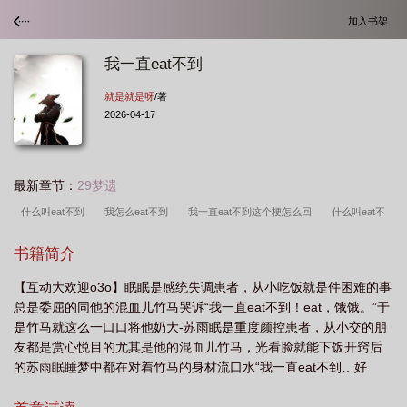
加入书架
我一直eat不到
就是就是呀
/著
2026-04-17
最新章节：
29梦遗
什么叫eat不到
我怎么eat不到
我一直eat不到这个梗怎么回
什么叫eat不
到他
我一直eat不到苏雨眠
我一直eat不到by
我一直eat不到这个梗
我
书籍简介
一直eat不到txt
我一直eat不到这个
我一直eat不到txt百度
eat不到这个
【互动大欢迎o3o】眠眠是感统失调患者，从小吃饭就是件困难的事
梗
eat 不到
总是委屈的同他的混血儿竹马哭诉“我一直eat不到！eat，饿饿。”于
是竹马就这么一口口将他奶大-苏雨眠是重度颜控患者，从小交的朋
友都是赏心悦目的尤其是他的混血儿竹马，光看脸就能下饭开窍后
的苏雨眠睡梦中都在对着竹马的身材流口水“我一直eat不到…好
馋…”-洛诏因为父母意外去世回国，幼儿园时遇到了一个小跟屁虫。