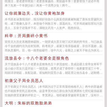
统激活，娶老婆得奖励！老婆质量越高，奖励越丰厚！娶妻变强？这还不简
单？先来一个丰腴少妇！再来一个清秀少女！两个...
让你就藩边关，没让你黄袍加身
本书原名诬蔑我强奸，我当朝奸你急什么因某些因素被制裁了唐长生穿越到大
乾，成了憨傻九皇子。本想做个闲散王爷，逍遥此生。可开局就被陷害玷污苏
贵人，五皇子还落井下石，满朝文武无一人发声。既然你说...
科举：开局撕碎小黄书
前世北大历史系翘楚林砚秋，一朝穿成大景王朝三试不第的穷书生，与已故县
令千金的婚约沦为全村笑柄。科考前夕，崔家主母亲临破屋，非但不退婚，反
而执意履约。后，他一路势如破竹，连中六元，金殿之上被天子钦点为状元。
一...
流放县令：十八个老婆全是狠角色
关于流放县令十八个老婆全是狠角色五十岁流放犯，竟成边疆土皇帝女将军千
金小姐小宫女只是开始！一朝流放，老秀才成了香饽饽！他寒窗苦读三十年，
却因诽谤朝廷，发配边疆。谁知刚到蛮荒小县，朝廷竟让他当县令，还附赠三
位...
初唐父子局全员恶人
关于初唐父子局全员恶人［本书因为过于正常而显得格格不入］再牛的穿越者
也不能跟李世民正面对掏。这是李宽对自己那位身为亚洲洲长七世纪最强碳基
生物的便宜老爹的评价之一。李宽承认，他给诸多穿越前辈丢脸了，没有什么
雄心壮志，也没...
大明：朱标的双胞胎弟弟