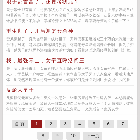
娘子都首富了，还要考状元？
关于娘子都首富了，还要考状元？许夜为救落水者意外穿越，上岸后发现自己
抱着首富千金，本以为捡了个多金娘子，可以躺平吃软饭，却见未婚妻被人算
计抄书抵债？不如抄！茶楼冷清？上BBS论坛！科举要考策论？了解一下？...
重生世子，开局迎娶女杀神
楚风穿越了！身为当朝第一纨绔世子，开局便要迎娶屠城三十万的大乾第一女
杀神，对此，楚风感叹道这哪是娶妻，这是老寿星吃砒霜嫌命长啊！但为了变
强，楚风只能想尽办法攻略这位杀神媳妇！看着冷若冰霜腰悬长剑的叶红鸾，
楚风咽了口...
我，最强毒士，女帝直呼活阎王
关于我，最强毒士，女帝直呼活阎王高阳穿越大乾，恰逢女帝登基，广聚天下
人才，于是以一介毒士，毛遂自荐！女帝当你亲手灭了仇家全家，看着满地尸
体，却突然发现屋里还有一个孩子，你该如何是好？高阳臣会说记住我的脸，
下次见...
反派大皇子
反派搞笑无厘头多女主爽文一次意外，让秦厉穿越到了封建古代，本想着能勾
栏听曲，纸醉金迷，逍遥人生谁知发现自己竟是反派大皇子！无脑嘲讽，被主
角随随便便一巴掌拍死，老婆还要被主角霸占，充为后宫？秦厉表示...
首 页
1
2
3
4
5
6
7
8
9
10
下一页