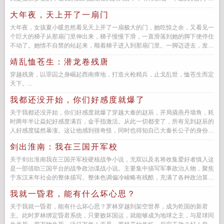
治，一个掌控全局...
大年夜，天上开了一扇门
大年夜，女孩夏小暖忽然看见天上开了一扇极大的门，她吃惊之余，又看见一
个巨大的梯子从那扇门里伸出来，梯子慢慢下滑，一直滑落到她的脚下便停住
不动了。她情不自禁的站起来，顺着梯子进入到那扇门里。一脚迈进去，发现
里面金银珠宝堆...
靖乱恤苍生：潜龙卷残唐
穿越残唐，以罪囚之身崛起西南瘴地，打造火枪精兵，止戈乱世，恤苍生而定
天下。...
我都还没开始，你们好感度就爆了
关于我都还没开始，你们好感度就爆了穿越大秦的赵辰，开局撬燕丹墙角，耗
时两年半让焱妃好感度满百，金手指激活。从此一切都变了，所有见到赵辰的
人好感度猛然暴涨。这让他感到很奇怪，同时也得知自己大秦长公子的身份，
自认为他们都是因...
剑出淮南：我在三国开军校
关于剑出淮南我在三国开军校硬核战争小说，无双以及名将收集爱好者慎入这
是一部借助三国平台的战争政治谍战小说。主要集中描写军事政治人物，聚焦
于东汉末年社会的整体描写。整体色调偏冷峻略有残酷，充满了各种政治算计
和...
我就一昏君，能有什么坏心思？
关于我就一昏君，能有什么坏心思？罗林穿越到架空世界，成为乾国的新君
主。此时罗林绑定昏君系统，只要败坏国运，就能够成为地球之主，与星球同