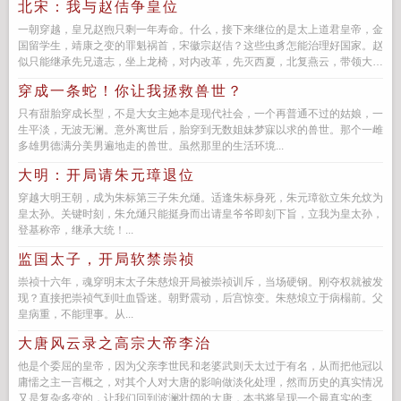
北宋：我与赵佶争皇位
一朝穿越，皇兄赵煦只剩一年寿命。什么，接下来继位的是太上道君皇帝，金
国留学生，靖康之变的罪魁祸首，宋徽宗赵佶？这些虫豸怎能治理好国家。赵
似只能继承先兄遗志，坐上龙椅，对内改革，先灭西夏，北复燕云，带领大宋
走上一条不一样...
穿成一条蛇！你让我拯救兽世？
只有甜胎穿成长型，不是大女主她本是现代社会，一个再普通不过的姑娘，一
生平淡，无波无澜。意外离世后，胎穿到无数姐妹梦寐以求的兽世。那个一雌
多雄男德满分美男遍地走的兽世。虽然那里的生活环境...
大明：开局请朱元璋退位
穿越大明王朝，成为朱标第三子朱允熥。适逢朱标身死，朱元璋欲立朱允炆为
皇太孙。关键时刻，朱允熥只能挺身而出请皇爷爷即刻下旨，立我为皇太孙，
登基称帝，继承大统！...
监国太子，开局软禁崇祯
崇祯十六年，魂穿明末太子朱慈烺开局被崇祯训斥，当场硬钢。刚夺权就被发
现？直接把崇祯气到吐血昏迷。朝野震动，后宫惊变。朱慈烺立于病榻前。父
皇病重，不能理事。从...
大唐风云录之高宗大帝李治
他是个委屈的皇帝，因为父亲李世民和老婆武则天太过于有名，从而把他冠以
庸懦之主一言概之，对其个人对大唐的影响做淡化处理，然而历史的真实情况
又是复杂多变的，让我们回到波澜壮阔的大唐，本书将呈现一个最真实的李