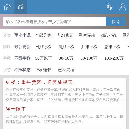
搜 索
分类：
军史小说
全部分类
玄幻修真
重生穿越
都市小说
网
排序：
最新更新
日排行榜
周排行榜
月排行榜
总排行榜
字数：
不限字数
30万以下
30-50万
50-100万
100-200万
状态：
不限状态
正在连载
已经完结
红楼：重生贾环，迎娶林黛玉
关于红楼重生贾环，迎娶林黛玉21世纪的北大材料学博士贾环，在一次熬夜
七天完成一个项目之后猝死，穿越到了红楼世界之中贾政的庶子贾环。为了改
变贾家最后被抄家白茫茫一片的结局，于是贾环准备科举改变自己和贾家的命
运。...
逆世隨王
我是太宗最爱的皇子，因为威胁皇权太尉长孙无忌要杀我。弟弟保不住我，最
后我发现在只能靠自己，朔西碎叶开始我的人生路。...