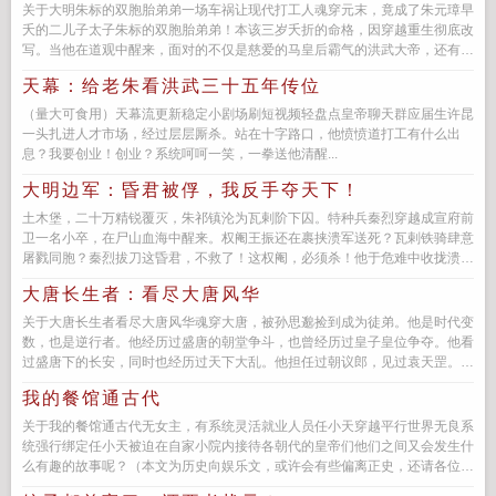
关于大明朱标的双胞胎弟弟一场车祸让现代打工人魂穿元末，竟成了朱元璋早
夭的二儿子太子朱标的双胞胎弟弟！本该三岁夭折的命格，因穿越重生彻底改
写。当他在道观中醒来，面对的不仅是慈爱的马皇后霸气的洪武大帝，还有惊
世骇俗的...
天幕：给老朱看洪武三十五年传位
（量大可食用）天幕流更新稳定小剧场刷短视频轻盘点皇帝聊天群应届生许昆
一头扎进人才市场，经过层层厮杀。站在十字路口，他愤愤道打工有什么出
息？我要创业！创业？系统呵呵一笑，一拳送他清醒...
大明边军：昏君被俘，我反手夺天下！
土木堡，二十万精锐覆灭，朱祁镇沦为瓦剌阶下囚。特种兵秦烈穿越成宣府前
卫一名小卒，在尸山血海中醒来。权阉王振还在裹挟溃军送死？瓦剌铁骑肆意
屠戮同胞？秦烈拔刀这昏君，不救了！这权阉，必须杀！他于危难中收拢溃
兵，鸳...
大唐长生者：看尽大唐风华
关于大唐长生者看尽大唐风华魂穿大唐，被孙思邈捡到成为徒弟。他是时代变
数，也是逆行者。他经历过盛唐的朝堂争斗，也曾经历过皇子皇位争夺。他看
过盛唐下的长安，同时也经历过天下大乱。他担任过朝议郎，见过袁天罡。与
李白在黄鹤楼里...
我的餐馆通古代
关于我的餐馆通古代无女主，有系统灵活就业人员任小天穿越平行世界无良系
统强行绑定任小天被迫在自家小院内接待各朝代的皇帝们他们之间又会发生什
么有趣的故事呢？（本文为历史向娱乐文，或许会有些偏离正史，还请各位看
官老爷们不要计较...