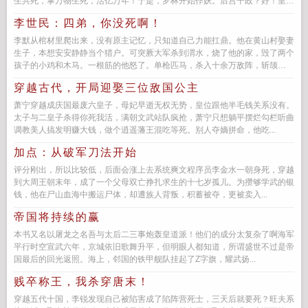
生共死，掌万物生死，活亿万年！于是，罗林开始作妖。后宫干政？好！皇
后，来，做朕的旁边帮...
李世民：四弟，你没死啊！
李默从棺材里爬出来，没有原主记忆，只知道自己力能扛鼎。他在黄山村娶妻
生子，本想安安静静当个猎户。可突厥大军杀到渭水，烧了他的家，毁了两个
孩子的小鸡和木马。一根筋的他怒了。单枪匹马，杀入十余万敌阵，斩颉
利，...
穿越古代，开局迎娶三位敌国公主
萧宁穿越成庆国最废六皇子，母妃早逝无权无势，皇位跟他半毛钱关系没有。
太子与二皇子杀得你死我活，满朝文武站队疯抢，萧宁只想躺平摆烂勾栏听曲
调教美人搞发明赚大钱，做个逍遥藩王混吃等死。别人夺嫡拼命，他吃...
加点：从破军刀法开始
评分刚出，所以比较低，后面会涨上去系统爽文程序员李金水一朝身死，穿越
到大周王朝末年，成了一个父母双亡挣扎求生的十七岁孤儿。为攒够学武的银
钱，他在尸山血海中搬运尸体，却遭族人背叛，积蓄被夺，更被卖入...
帝国将持续的赢
本书又名以屠龙之名吾与太后二三事炮轰皇道派！他们的成分太复杂了啊海军
平行时空宣武六年，京城依旧歌舞升平，但明眼人都知道，所谓盛世不过是帝
国最后的回光返照。海上，邻国的铁甲舰队挂起了Z字旗，耀武扬...
贱卒称王，我杀穿唐末！
穿越五代十国，李锐发现自己被陷害成了陷阵营死士，三天后就要死？旺夫系