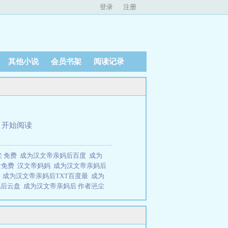
登录
注册
其他小说
会员书架
阅读记录
、
开始阅读
尘 免费
成为汉文帝亲妈后百度
成为
后免费
汉文帝妈妈
成为汉文帝亲妈后
帝
成为汉文帝亲妈后TXT百度最
成为
妈后云盘
成为汉文帝亲妈后 作者浥尘
。因为历史知识浅薄，薄青窈在母亲的
的大忙人，就连孩子的名字也是让宫
富的电视剧知识，她大概知道：1、
就能跟着儿子前往封地代国，逃过迫害