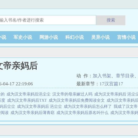
搜索
小说
军史小说
网游小说
科幻小说
灵异小说
言情小说
文帝亲妈后
动 作：
加入书架
、
章节目录
4-17 22:19:06
最新章节：
17汉宫篇17
后的
成为汉文帝亲妈后浥尘尘
汉文帝的母亲嫁过人吗
成为汉文帝亲妈后 浥尘
t百度
成为汉文帝亲妈后TXT
成为汉文帝亲妈后免费阅读全文
成为汉文帝亲妈
亲妈后尘尘
成为汉文帝亲妈后 浥尘尘
成为汉文帝亲妈后怎么样了
我成了汉文
费阅读
成为汉文帝亲妈后薄青窈
成为汉文帝亲妈后原名叫什么
成为汉文帝亲
青窈一朝猝死，胎穿到了秦末乱世，成了魏国都城里一个再普通不过的小丫头
地嫁了人，又糊里糊涂地生了个孩子。孩子爹与她只有一面之缘，是个日理万机
名恒，孩子爹姓刘，如今是大汉朝。薄青窈这才恍然：薄姬竟是我自己！凭着丰
用再伺候老头2、怀里的小团子是她儿子，未来的汉文帝刘恒3、再过几年，她