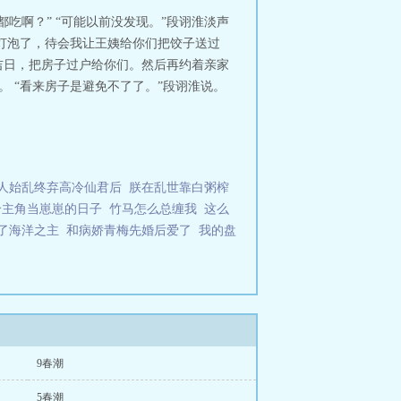
她彼此错认。所幸她如愿入职，段诩
吃啊？” “可能以前没发现。”段诩淮淡声
隽的男人出现在她家楼下。“没问题的
电灯泡了，待会我让王姨给你们把饺子送过
快。”他瞥了眼她悬在半空中的手，未
道吉日，把房子过户给你们。然后再约着亲家
拥抱、牵手已是稀松平常，他逐渐动
。 “看来房子是避免不了了。”段诩淮说。
降，段诩淮私下叫她去办公室。百叶窗
来了？”“没有。”费尽心思追妻的男
的眸，锢在腰间的手臂寸寸收紧。“杳
是演戏。”［是他甘愿沉沦，温水也沸
对象的照片2.清冷温柔ai工程师x外
人始乱终弃高冷仙君后
朕在乱世靠白粥榨
给主角当崽崽的日子
竹马怎么总缠我
这么
成了海洋之主
和病娇青梅先婚后爱了
我的盘
9春潮
5春潮