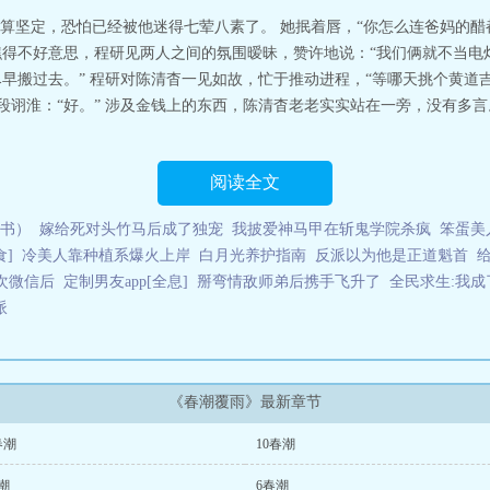
两人那次相见不过是场乌龙。天之骄子为应付家里而相亲，同提前半小时抵达的
算坚定，恐怕已经被他迷得七荤八素了。 她抿着唇，“你怎么连爸妈的醋都
酒劲，她半真半假地提议，“段先生，我们不如将错就错？”半小时后，斯文清
他瞧得不好意思，程研见两人之间的氛围暧昧，赞许地说：“我们俩就不当
”一套房产及百万现金，对方阔绰绅士，怎样都是她赚。陈清杳莞尔，“合作愉
尽早搬过去。” 程研对陈清杳一见如故，忙于推动进程，“等哪天挑个黄
后，两方家长轮流查岗，陈清杳心力交瘁，在段诩淮的应允下，搬去和他同住。
段诩淮：“好。” 涉及金钱上的东西，陈清杳老老实实站在一旁，没有多言
分明，看不透段诩淮步步靠近的用意。直到公司被启明科技并购，新任ceo空
淡的人便将她抱在腿上坐好。陈清杳下意识环顾四周，警惕询问：“你爸妈今天
我爸妈来了？”“不是。”“那……”陈清杳做势要下来，措不及防对上他漆黑深沉
不出来，我喜欢你？”她一时懵然，段诩淮吃醋咬上她的耳朵，挫败服软，“不
阅读全文
.双c，男主高洁，之前多次拒绝相亲，女主是唯一例外，在此之前没有看过原相亲
3.职场部分是为了追妻~魔蝎小说春潮覆雨
书）
嫁给死对头竹马后成了独宠
我披爱神马甲在斩鬼学院杀疯
笨蛋美
]
冷美人靠种植系爆火上岸
白月光养护指南
反派以为他是正道魁首
次微信后
定制男友app[全息]
掰弯情敌师弟后携手飞升了
全民求生:我
派
《春潮覆雨》最新章节
春潮
10春潮
潮
6春潮