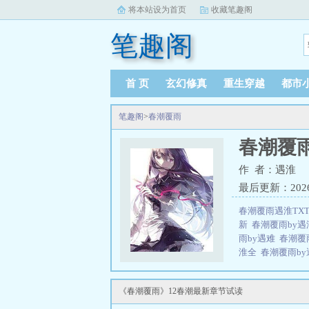
将本站设为首页
收藏笔趣阁
笔趣阁
首 页
玄幻修真
重生穿越
都市
笔趣阁
>
春潮覆雨
春潮覆
作 者：遇淮
最后更新：2026-0
春潮覆雨遇淮TX
新
春潮覆雨by遇
雨by遇难
春潮覆
淮全
春潮覆雨by
度
春潮覆雨by遇
发平静。投递无数
《春潮覆雨》12春潮最新章节试读
业毫不搭边。“你
系你。”2、段