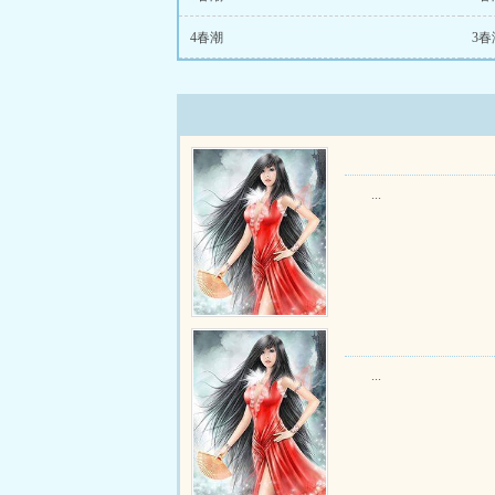
4春潮
3春
...
...