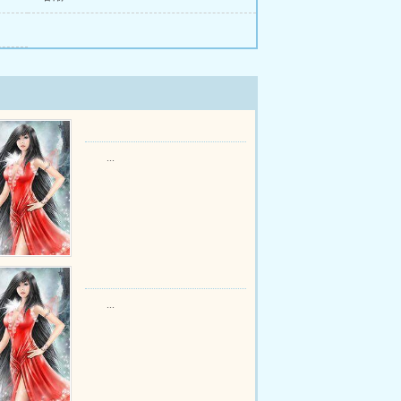
...
...