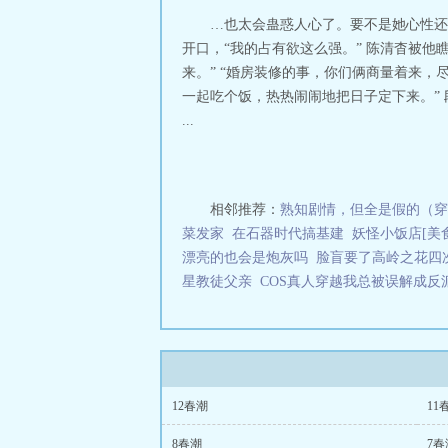
陈清杳后来得知
…也太会蛊惑人心了。要不是她心性还
淮发来问候。借着
开口，“我的占有欲这么强。” 陈清杳被
话今后各取所需。
来。” “婚房装修的事，你们俩商量着来，
有动作。3、婚
一起吃个饭，热热闹闹地把日子定下来。” 
心，她却始终界限
甫一降下，素来冷
...
人声线有些闷。“
杳，你到现在还看
腾］—温馨提示1
冷内热清傲掌权人
相邻推荐：
熟知剧情，但全是假的（穿
菜发家
在石器时代搞基建
妖怪小饭店[美食
漂亮的也会是炮灰吗
脸盲要了高岭之花四
星教徒父亲
COS真人穿越我总被误解成反
12春潮
11
8春潮
7春