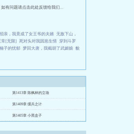
说网 如有问题请点击此处反馈给我们...
招亲，我竟成了女王爷的夫婿
无敌下山，
常[无限]
死对头对我因崽生情
穿到斗罗
楠子的忧郁
梦回大唐，我截胡了武媚娘
貌
第1413章 陈枫林的立场
第1409章 缓兵之计
第1405章 小黑盒子