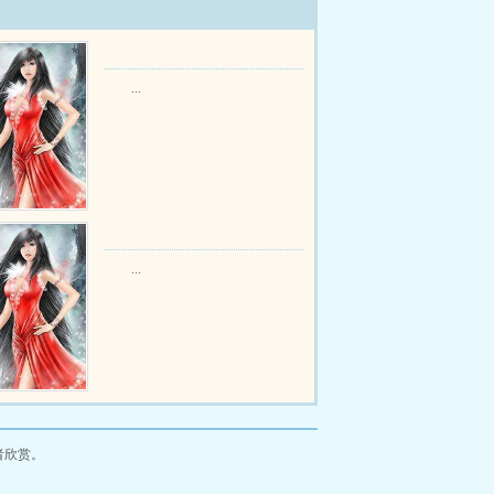
...
...
者欣赏。