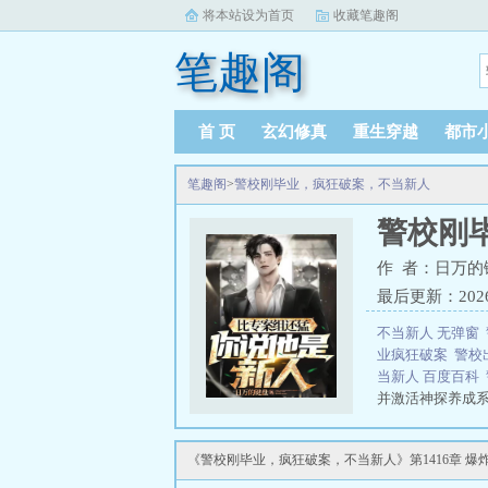
将本站设为首页
收藏笔趣阁
笔趣阁
首 页
玄幻修真
重生穿越
都市
笔趣阁
>
警校刚毕业，疯狂破案，不当新人
警校刚
作 者：日万的
最后更新：2026-0
不当新人 无弹窗
业疯狂破案
警校
当新人 百度百科
并激活神探养成
着又是一个个诡
业，疯狂破案，
《警校刚毕业，疯狂破案，不当新人》第1416章 