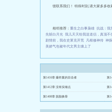
馈联系我们！ 特殊时刻,请大家多多收藏支持
相邻推荐：
重生之白事枭雄
抗战：我
先斩白月光
我儿天天给我送道侣，真顶不
剧情前，我在史莱克开荒
凡根修神传
神
美娇气包被年代文男主缠上了
第1416章 爆炸案的目击者
第1
第1412章 没有实锤点
第1
第1408章 脱胎换骨
第1