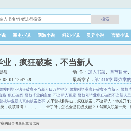
搜索
小说
军史小说
网游小说
科幻小说
灵异小说
言情小说
毕业，疯狂破案，不当新人
键盘
动 作：
加入书架
、
章节目录
8-01 13:47:49
最新章节：
第1416章 爆炸案
警校刚毕业疯狂破案不当新人日万的键盘
警校刚毕业疯狂破案不当新人
警校
出路
疯狂破案
警校毕业的主角
不当新人百度
警校刚毕业疯狂破案不当新人
警校毕业新人真实破案故事
关于警校刚毕业，疯狂破案，不当新人：韩旭开车
系统，收获满满！、、、……晕了呀，怎么全是初级技能？！然而入职第一天，
异离奇的案件！密室、藏尸、异装癖……没关系，来多少破多少！至此，一颗警
不当新人
爆炸案的目击者最新章节试读