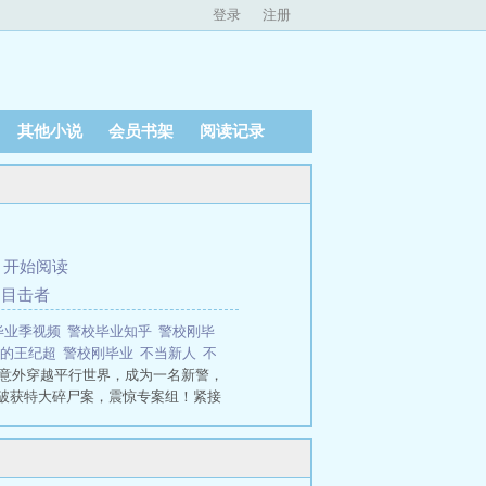
登录
注册
其他小说
会员书架
阅读记录
、
开始阅读
的目击者
毕业季视频
警校毕业知乎
警校刚毕
里的王纪超
警校刚毕业
不当新人
不
意外穿越平行世界，成为一名新警，
破获特大碎尸案，震惊专案组！紧接
界的未来之星冉冉升起……警校刚毕