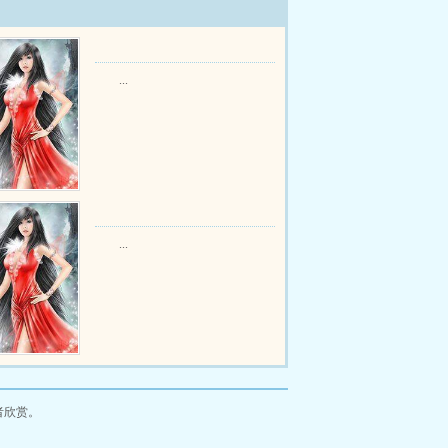
...
...
者欣赏。