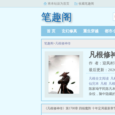
将本站设为首页
收藏笔趣阁
笔趣阁
首 页
玄幻修真
重生穿越
都市
笔趣阁
>
凡根修神传
凡根修
作 者：迎凤村
最后更新：2026-0
凡根全文阅读
凡
仙完本
凡根
凡
陈家坳平民陈凡
杂役，脑中隐藏
颗）。凭此换取
身法精通，更练
《凡根修神传》第1700章 四镇魔阵 十年定局最新章
在丹道盛会、拍
收服各族势力解