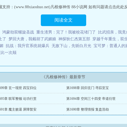
(www.88xiaoshuo.net)凡根修神传 88小说网 如有问题请点击此处反
阅读全文
鸿蒙劫双螺旋圣战
重生渣男：完了！我被校花堵门了
比武招亲，我竟
上了
梦回大唐，我截胡了武媚娘
神探狄仁杰第五部
穿越千年重生，双
媚
抗战：我升官系统就爆兵
无敌下山，先斩白月光
宝可梦：普通人的
次比一次颠
《凡根修神传》最新章节
699章 玄一现世 四宝归位
第1698章 回归玄门 寻踪至宝
695章 联军整顿 论功行赏
第1694章 空间三十四变 帝道衍世
691章 魔主败退 屏障暂安
第1690章 整理情报 复盘浩劫