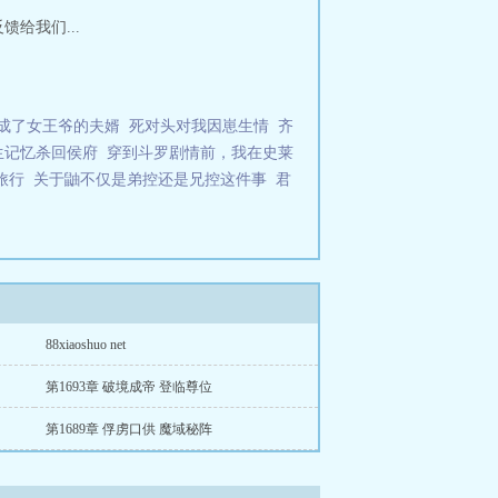
馈给我们...
成了女王爷的夫婿
死对头对我因崽生情
齐
生记忆杀回侯府
穿到斗罗剧情前，我在史莱
旅行
关于鼬不仅是弟控还是兄控这件事
君
88xiaoshuo net
第1693章 破境成帝 登临尊位
第1689章 俘虏口供 魔域秘阵