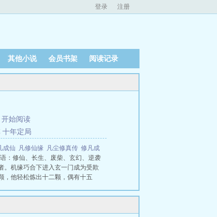
登录
注册
其他小说
会员书架
阅读记录
、
开始阅读
阵 十年定局
凡成仙
凡修仙缘
凡尘修真传
修凡成
语：修仙、长生、废柴、玄幻、逆袭
者。机缘巧合下进入玄一门成为受欺
颗，他轻松炼出十二颗，偶有十五
杀中抢得机缘，功法飙升高阶，拳剑
乱之域杀出血路，靠炼丹生意暴富，
伙伴凭灵魂空间推演能力，于危机中
神传