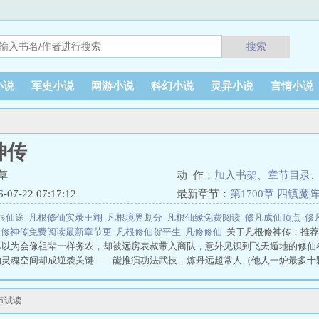
搜索
小说
军史小说
网游小说
科幻小说
灵异小说
言情小说
神传
草
动 作：
加入书架
、
章节目录
7-22 07:17:12
最新章节：
第1700章 四镇魔
根仙途
凡根修仙实录王翊
凡根境界划分
凡根仙缘免费阅读
修凡成仙顶点
修
根修神传免费阅读最新章节更
凡根修仙贺平生
凡修修仙
关于凡根修神传：推荐
本以为会像祖辈一样务农，却被远房表叔带入商队，意外见识到飞天遁地的修仙
的灵魂空间却成逆袭关键——能推演功法武技，炼丹远超常人（他人一炉最多十
资源提升实力，从黄阶功法起步，以超强感知和灵魂力一路打脸仇敌，在秘境厮
就灵魂攻击法门。飞升仙界后，面对龙族、魔族、妖族威胁及人族内斗，他于混
节试读
卖会、赌石中扮猪吃虎震慑宵小。进入神界，万族林立且人族势弱内斗，陈凡带
决麻烦，最终从乡野小子成长为三界至尊，守护苍生大地成为永恒传说。凡根修