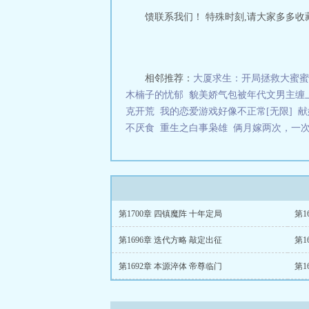
馈联系我们！ 特殊时刻,请大家多多收藏支持：
相邻推荐：
大厦求生：开局拯救大蜜蜜
木楠子的忧郁
貌美娇气包被年代文男主缠
克开荒
我的恋爱游戏好像不正常[无限]
献
不厌食
重生之白事枭雄
俩月嫁两次，一
第1700章 四镇魔阵 十年定局
第1
第1696章 迭代方略 敲定出征
第1
第1692章 本源淬体 帝尊临门
第1