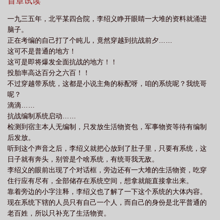
的系统，不把鬼子打出屎来对得起列祖列宗？简介无力，移驾正
首章试读
文！
一九三五年，北平某四合院，李绍义睁开眼睛一大堆的资料就涌进
脑子。
正在考编的自己打了个盹儿，竟然穿越到抗战前夕……
这可不是普通的地方！
这可是即将爆发全面抗战的地方！！
投胎率高达百分之六百！！
不过穿越带系统，这都是小说主角的标配呀，咱的系统呢？我统哥
呢？
滴滴……
抗战编制系统启动……
检测到宿主本人无编制，只发放生活物资包，军事物资等待有编制
后发放。
听到这个声音之后，李绍义就把心放到了肚子里，只要有系统，这
日子就有奔头，别管是个啥系统，有统哥我无敌。
李绍义的眼前出现了个对话框，旁边还有一大堆的生活物资，吃穿
住行应有尽有，全部储存在系统空间，想拿就能直接拿出来。
靠着旁边的小字注释，李绍义也了解了一下这个系统的大体内容。
现在系统下辖的人员只有自己一个人，而自己的身份是北平普通的
老百姓，所以只补充了生活物资。