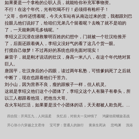
如果要是一个拿枪的公职人员，就能给你补充军事物资。
不行！在这个年代，光有吃喝不行！必须得有枪杆子！
“义哥，你咋还愣着呢，今天火车站有从南边过来的货，我都跟刘巴
拉眼儿他们说好了，给咱们兄弟几个留着呢？去晚了就不是咱的
了，一天能剩两毛多钱呢。”
李绍义正沉浸在拯救黎明百姓的幻想中，门就被一个壮汉给推开
了，后面还跟着俩人，李绍义没好气的看了这几个货一眼。
打搅自己做梦！不过再好的系统也得先面对现实！
麻雷子，就是刚才说话的壮汉，身高一米八八，在这个年代绝对算
巨人。
唐国平，壮汉身后的小四眼，读过两年私塾，可惜爹妈死了之后就
中断了，现在也跟着他们干苦力。
刘小山，因为营养不良，瘦的跟猴子一样，但人机灵。
这就是李绍义他们这个小团体了，李绍义这个人有脑子有拳头，所
以三人都跟着他混，把他当大哥。
在火车站扛活，如果要是没个小团体的话，天天都被人欺负死。...
四合院：开局五九，人间温柔
失忆后，对前夫一见钟情了
鸿蒙劫双螺旋圣战
开心张小六穿越之文君传
宝可梦：普通人的旅行
黄泉生死诀
悲鸣渊
洗浴
城里的那些事
关于鼬不仅是弟控还是兄控这件事
造物成仙
齐木楠子的忧郁