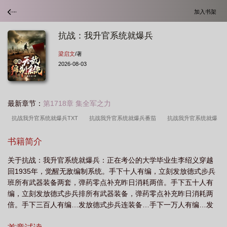
加入书架
抗战：我升官系统就爆兵
梁启文
/著
2026-08-03
最新章节：
第1718章 集全军之力
抗战我升官系统就爆兵TXT
抗战我升官系统就爆兵番茄
抗战我升官系统就爆
兵_
抗战之升级系统类
抗战我升官系统就爆兵txt
抗战我升官系统就爆兵免
书籍简介
费阅读
抗战之升级
抗战我升官系统就爆兵全文阅读
抗战我升官系统就爆
关于抗战：我升官系统就爆兵：正在考公的大学毕业生李绍义穿越
兵/粱启文
抗战我升官系统就爆兵/梁启文
抗战我升官系统就爆兵最新章
回1935年，觉醒无敌编制系统。手下十人有编，立刻发放德式步兵
节
抗战升官特别快的
班所有武器装备两套，弹药零点补充昨日消耗两倍。手下五十人有
编，立刻发放德式步兵排所有武器装备，弹药零点补充昨日消耗两
倍。手下三百人有编…发放德式步兵连装备…手下一万人有编…发
放德式步兵师装备…手下二十万人有编…发放德式集团军…有这样