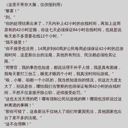
（这里不寄存大脑，仅供报到用）
一个名字
网游蓝星online短剧合集
网游蓝星online 吃手
网游蓝星online女
“黎雾！”
主
蓝星最强
蓝星是什么
“到。”
“你的处理结果出来了，7天内补上42小时的在线时间，再加上这周
原有的42小时定额，你这七天必须保证84小时在线时间，也就是说
每天差不多需要在线12个小时。”
“我不接受！”
“你不接受也没用，14周岁到60周岁公民每周必须保证42小时的总游
戏时间，这是新出台的法规，其他所有刑法、民法都必须给其让
路。”
“周警官，我的事您也知道，都说法理不外乎人情，我是真有困难，
我每天要打三份工，睡觉才睡四个小时，我真没时间玩游戏。”
“唉，小黎。咱都一个小区的，我当然知道你的情况，但这次力度太
大了，别说是你，哪怕我们当警察的也得保证每周42小时的在线时
间，不然不仅直接开除公职，还得接受处罚。”
“这也太没天理的吧！哪有强制公民玩游戏的啊！哪国也没听说过这
种离谱的事啊！”
“那你可错了，这条新法不仅纳入了咱们华夏国宪法，其他国家也出
台了差不多的法规。”
“这不合理啊！”