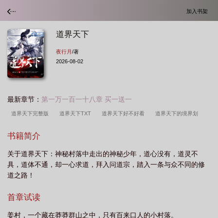
加入书架
道界天下
夜行月
/著
2026-08-02
最新章节：
第一万一百一十八章 买一送一
道界天下完整版
道界天下TXT
道界天下好不好看
道界天下的境界划
分
姜云道界天下
道界天下免费阅读全文
道界天下好看吗
道界天下最
书籍简介
新
道界天下免费阅读全文网
道界天下怎么样
道界天下TXT免费
道界天
关于道界天下：神秘村落中走出的神秘少年，道心没有，道灵不
下阅读
道界天下无弹窗免费阅读全文正版武汉天气
道界天下无弹窗免费阅读全
具，道体不通，却一心求道，拜入问道宗，踏入一条与众不同的修
文正版
道界天下笔趣阁免费阅读全文
道界天下什么时候开始写的
道界天下
道之路！
道尊到底是谁
道界天下在线阅读
道界天下最新章节目录
道界天下姜一云结
首章试读
局
道界天下笔趣阁
道界天下几个老婆
道界天下TXT百度
道界天下女主
角介绍
道界天下多少字
道界天下古不老的真实身份
道界天下免费阅
姜村，一个藏在莽莽群山之中，只有百来口人的小村落。