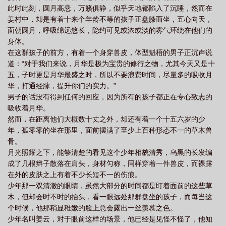
此时此刻，圆月高悬，万籁俱静，似乎天地都陷入了沉睡，然而在
读
道界天下TXT八零电子书
人道至尊
道界天下姜云真实身份是什么
道
姜村中，却是有着十来个年龄不等的孩子正盘膝而坐，五心向天，
界天下最新章节
道界天下全文免费阅读无弹窗
道界天下境界划分
玄幻道界
面朝圆月，呼吸绵远悠长，隐约可见或浓或淡的雾气环绕在他们的
天下
道界天下百度百科
道界天下免费阅读全文最新章节
道界天下最新章节
身体。
在这群孩子的前方，有着一个身穿兽皮，体型魁梧的男子正沉声说
免费阅读全文
道界天下动漫在线观看
道界天下女主
道界天下百科
道界
道：“对于我们来说，月华是极为宝贵的修行之物，尤其今天又是十
天下女主角有几个
道界天下等级划分
道界天下简介
道界天下境界修为划
五，子时更是月华最盛之时，所以不要浪费时间，尽量多的吸收月
分
道界天下姜云的身世
华，打通经脉，提升你们的实力。”
男子的话没有得到任何的回应，因为所有的孩子都正在专心致志的
吸收着月华。
然而，在距离他们大概数十丈之外，却还有着一个十五六岁的少
年，孤零零的坐在那里，面前摆满了至少上百种形态不一的草木兽
骨。
月光照耀之下，能够清楚的看见这个少年相貌清秀，乌黑的长发编
成了几根辫子散落在肩头，身材匀称，同样穿着一件兽皮，而裸露
在外的皮肤之上有着不少长短不一的伤痕。
少年那一双清澈的眼睛，虽然大部分的时间都是盯着面前的这些草
木，但却会时不时的抬头，看一眼远处那群盘坐的孩子，而每当这
个时候，他那稍显稚嫩的脸上总会露出一丝羡慕之色。
少年名叫姜云，对于眼前这样的场景，他已经是见怪不怪了，他知