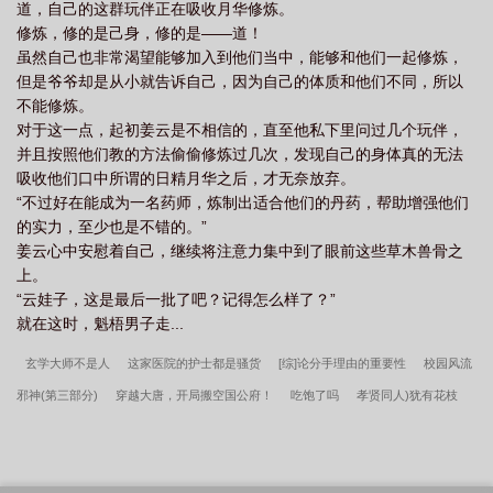
道，自己的这群玩伴正在吸收月华修炼。
修炼，修的是己身，修的是——道！
虽然自己也非常渴望能够加入到他们当中，能够和他们一起修炼，
但是爷爷却是从小就告诉自己，因为自己的体质和他们不同，所以
不能修炼。
对于这一点，起初姜云是不相信的，直至他私下里问过几个玩伴，
并且按照他们教的方法偷偷修炼过几次，发现自己的身体真的无法
吸收他们口中所谓的日精月华之后，才无奈放弃。
“不过好在能成为一名药师，炼制出适合他们的丹药，帮助增强他们
的实力，至少也是不错的。”
姜云心中安慰着自己，继续将注意力集中到了眼前这些草木兽骨之
上。
“云娃子，这是最后一批了吧？记得怎么样了？”
就在这时，魁梧男子走...
玄学大师不是人
这家医院的护士都是骚货
[综]论分手理由的重要性
校园风流
邪神(第三部分)
穿越大唐，开局搬空国公府！
吃饱了吗
孝贤同人)犹有花枝
俏
昏婚欲睡[娱乐圈]
小甜星
我在异界有座城
偏执反派的心尖宠[穿书]
穿
成男配的心尖宠
我有很高的分手费
你要一直保护我
暴君心尖宠
校花穿越之
大宋王妃
穿越之废柴女逆袭
嫁给男主的隐富哥哥
盗墓之我和我哥搞反差
小