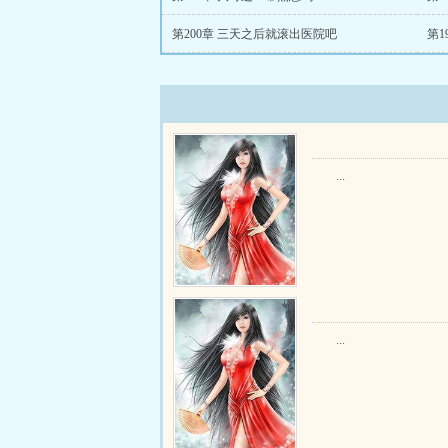
第200章 三天之后就滚出医院吧
第1
...
...