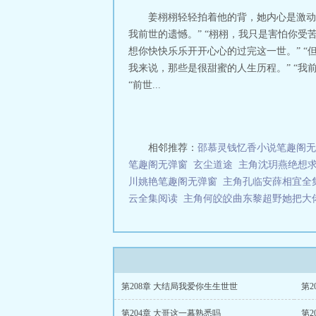
姜栩栩轻轻拍着他的背，她内心是激动
我前世的遗憾。” “栩栩，我只是害怕你受
想你快快乐乐开开心心的过完这一世。” 
我来说，那些是很甜蜜的人生历程。” “我
“前世...
相邻推荐：
邵慕灵钱忆香小说笔趣阁无
笔趣阁无弹窗
玄尘道途
主角沈玥燕绝想
川姚艳笔趣阁无弹窗
主角孔临安薛相宜全
云全集阅读
主角何皎皎曲东黎超野她把大
第208章 大结局我爱你生生世世
第2
第204章 大哥这一幕熟悉吗
第2