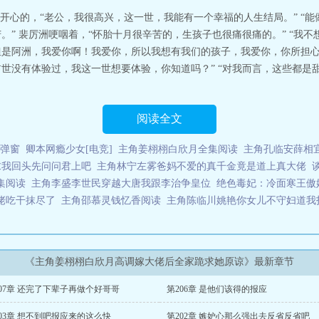
开心的，“老公，我很高兴，这一世，我能有一个幸福的人生结局。” “
苦。” 裴厉洲哽咽着，“怀胎十月很辛苦的，生孩子也很痛很痛的。” “我
“但是阿洲，我爱你啊！我爱你，所以我想有我们的孩子，我爱你，你所担
前世没有体验过，我这一世想要体验，你知道吗？” “对我而言，这些都是
阅读全文
弹窗
卿本网瘾少女[电竞]
主角姜栩栩白欣月全集阅读
主角孔临安薛相
求我回头先问问君上吧
主角林宁左雾爸妈不爱的真千金竟是道上真大佬
集阅读
主角李盛李世民穿越大唐我跟李治争皇位
绝色毒妃：冷面寒王傲
佬吃干抹尽了
主角邵慕灵钱忆香阅读
主角陈临川姚艳你女儿不守妇道我
《主角姜栩栩白欣月高调嫁大佬后全家跪求她原谅》最新章节
07章 还完了下辈子再做个好哥哥
第206章 是他们该得的报应
03章 想不到吧报应来的这么快
第202章 嫉妒心那么强出去反省反省吧