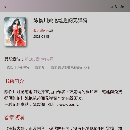
加入书架
陈临川姚艳笔趣阁无弹窗
薛定谔的狗
/著
2026-08-06
最新章节：
第185章 大结局
陈临川是谁演的
陈临星
陈临川是哪部电视剧的人物
书籍简介
陈临川姚艳笔趣阁无弹窗是由作者：薛定谔的狗所著，笔趣阁免费
提供陈临川姚艳笔趣阁无弹窗全文在线阅读。
三秒记住本站：笔趣阁 网址：www.xxc.la
首章试读
（审核大哥，正常内容，被误解开局，没有色情低俗的引导哦，放