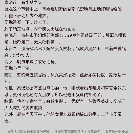
寒牵连，有牢狱之灾。
就在这个节骨眼上，市委组织部的副部长楚晚舟主动打电话给他，
让他下班之后去个地方。
高燃迟疑一下，过去了。
到了约定地点，两个美女出现在他面前。
楚晚舟，京州市委组织部副部长，29岁的正处级干部，颜冠京州官
场，她称第二，无人敢称第一。
宋言希，汉海省艺术学院的美女校花，气质温婉如玉，带着书香气
息，楚楚动人。
两女，明显形成了攻守之势。
高燃心里门清。
随后，楚晚舟直接提出，想跟高燃结婚，但必须签协议，期限是十
年。
前世，高燃还是有点自尊心的，他一眼就看出楚晚舟和宋言希的关
系，更何况他还有女朋友，所以他毫不犹豫的拒绝了。
结果，他的父亲坐牢，身败名裂，一无所有，从警界英雄，变成了
人人喊打的警界败类。
此外，就在当天下午，他的女朋友就跟他提出分手，上了市委常
委、...
向穗沈书翊在神佛缺席的夜晚
徐叔阮芸陈晓露美人如玉笔趣阁
夏芝徐一野全集