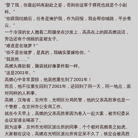
“娶了我，你最起码有副处之姿，否则你这辈子撑死也就是个小副
科。”
“你跟我结婚后，任务是掩护我，作为回报，我会帮你铺路，平步青
云。”
一个冷漠的女人翘着二郎腿坐在沙发上，高高在上的跟高燃说话，
旁边还有个俏丽的蓝裙女子。
“难道是在做梦？”
“你不是在做梦，是真的，我确实要嫁给你。”
“我居然……”
高燃头痛欲裂，脑袋就好像要炸裂一样。
“这是2001年。”
高燃心中非常震惊，他居然重生到了2001年！
而且，他不仅重生回到了2001年，还回到了同一天，同一地点，面
对同样的人和事。
高燃，汉海省，京州市，光明区分局民警，他的父亲高胜寒也是一
个警察，在京州市公安局工作。
就在今天早上，高燃的父亲高胜寒因为卷入一起大案，被市纪委从
会议室请去喝茶了。
因为这事，京州市光明区派出所的同事，个个都对高燃畏之如虎。
大家都在议论，高燃在光明区派出所肯定呆不久了，铁定会被高胜