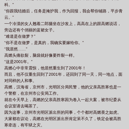
科。”
“你跟我结婚后，任务是掩护我，作为回报，我会帮你铺路，平步青
云。”
一个冷漠的女人翘着二郎腿坐在沙发上，高高在上的跟高燃说话，
旁边还有个俏丽的蓝裙女子。
“难道是在做梦？”
“你不是在做梦，是真的，我确实要嫁给你。”
“我居然……”
高燃头痛欲裂，脑袋就好像要炸裂一样。
“这是2001年。”
高燃心中非常震惊，他居然重生到了2001年！
而且，他不仅重生回到了2001年，还回到了同一天，同一地点，面
对同样的人和事。
高燃，汉海省，京州市，光明区分局民警，他的父亲高胜寒也是一
个警察，在京州市公安局工作。
就在今天早上，高燃的父亲高胜寒因为卷入一起大案，被市纪委从
会议室请去喝茶了。
因为这事，京州市光明区派出所的同事，个个都对高燃畏之如虎。
大家都在议论，高燃在光明区派出所肯定呆不久了，铁定会被高胜
寒牵连，有牢狱之灾。