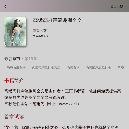
加入书架
高燃高群声笔趣阁全文
三页书
/著
2026-08-06
最新章节：
第19章
高燃百度百科
高燃时刻是什么意思
高燃百科
高燃的意思是什么
高燃
高胜寒最新章节免费阅读
高燃村儿的q新浪微博
高燃网络语什么意思
高燃
书籍简介
是什么电视剧里的人物
高燃简介
高燃啥意思
高燃全文免费阅读
高燃现
高燃高群声笔趣阁全文是由作者：三页书所著，笔趣阁免费提供高
在怎么样了
高燃贴吧在线阅读
高燃个人资料简介图片
燃高群声笔趣阁全文全文在线阅读。
三秒记住本站：笔趣阁 网址：www.xxc.la
首章试读
“娶了我，你最起码有副处之姿，否则你这辈子撑死也就是个小副