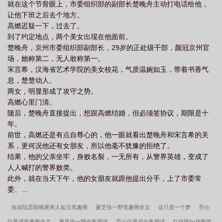
就在这个节骨眼上，市委组织部的副部长楚晚舟主动打电话给他，
让他下班之后去个地方。
高燃迟疑一下，过去了。
到了约定地点，两个美女出现在他面前。
楚晚舟，京州市委组织部副部长，29岁的正处级干部，颜冠京州官
场，她称第二，无人敢称第一。
宋言希，汉海省艺术学院的美女校花，气质温婉如玉，带着书香气
息，楚楚动人。
两女，明显形成了攻守之势。
高燃心里门清。
随后，楚晚舟直接提出，想跟高燃结婚，但必须签协议，期限是十
年。
前世，高燃还是有点自尊心的，他一眼就看出楚晚舟和宋言希的关
系，更何况他还有女朋友，所以他毫不犹豫的拒绝了。
结果，他的父亲坐牢，身败名裂，一无所有，从警界英雄，变成了
人人喊打的警界败类。
此外，就在当天下午，他的女朋友就跟他提出分手，上了市委常
委、...
徐叔阮芸陈晓露美人如玉笔趣阁
夏芝徐一野笔趣阁全文
这只是一个梦
乔沁
白景成笔趣阁全文
夏芝徐一野全集阅读
乔沁白景成全集阅读
红丝线by块陶笔