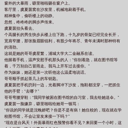
窗外的大暴雨，噼里啪啦砸在窗户上。
了。为了治好妹妹的病，他第一次向死对头薄盏低头。他是财阀太
客厅里，虞夏茵窝在沙发里，机械地刷着手机。
子爷，高岭之花，毒舌禁欲。从高中到大学，薄盏仗着在学校位高
精神集中，偷听楼上的动静。
权重一直管着他，跟他对着干。“既然你这么会管人，能不能管管我
忽然，咚咚咚的脚步声传来。
妹。”薄盏：“可以。”虞星繁老老实实等待妹妹被管好。直到有一
虞夏茵抬头看去。
天，看见薄盏手腕上的腕表，换成了妹妹的小熊发绳。他反复收
个高腿长的男生快步从楼上往下跑，十九岁的骨架已经完全长开，
紧，又松开，喉结轻轻滚动，眼底压抑着失控的暗色。虞星繁操起
宽肩窄腰，那张脸眉眼锐利，有股少年将尽、青年未满时那种特有
椅子就追杀过去：“我让你管我妹，没让你觊觎我妹！”
的清劲。
这就是她的哥哥虞星繁，浦城大学大二金融系在读。
他握着手机，温声安慰手机那头的人：“你别着急，就在图书馆等
着，千万别自己冒雨走。我马上开车过去接你。”
作为妹妹，她还是第一次听他这么温柔地说话。
哥哥顺手抓起茶几上的车钥匙。
虞夏茵把手机扔到一边，光着脚冲下沙发，拖鞋都没穿，一把抓住
他的手臂：“去哪？”
哥哥弯腰穿鞋：“我同学被困在图书馆的自习室，我去给她送伞。”
虞夏茵一脸嫌弃，噼里啪啦给她哥一顿骂：
“你说的同学就是沈晚娇吧？你是不是有病！她住校的，现在就在学
校图书馆，不会让室友来接一下吗？”
“现在是台风天！外面暴雨红色预警你看不见？来回要一个小时，这