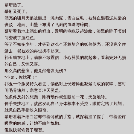
慕珩活了。
慕珩又死了。
漂亮的啸月天狼被砸成一滩肉泥，雪白皮毛，被鲜血混着泥灰染的
斑驳，地面、山壁上布满了飞溅的血珠与碎肉。
慕珩看着地上淌出的鲜血，透明的魂魄泛起波纹，漆黑的眸子顷刻
间变成了血红色。
等了不知多少年，才等到这么个还算契合的妖兽躯壳，还没完全住
进去，就被毁的再也拼不起来。
祁玉躺在地上，满脸不敢置信，小心翼翼的爬起来，看着完好无损
的自己，又惊又喜。
那么高的悬崖，他竟然毫发无伤？
“小鬼，你找死！”
祁玉一个激灵转头看去，倏然对上恍若鲜血凝聚而成的双眸，霎时
间毛骨悚然，寒意直冲天灵盖。
他条件反射的想跑，刚有动作就觉眼前一花，天旋地转。
伸手去扶地面，骇然发现自己身体根本不受控，眼前定格了片刻，
就见自己手指映入眼帘。
慕珩看着纤细白皙却带着薄茧的手指，试探着握了握手，带着些许
暖意的触感，让她不由的恍惚。
但很快就恢复了理智。