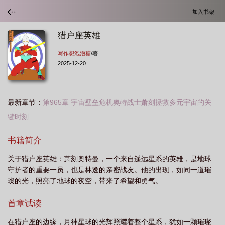
加入书架
猎户座英雄
写作想泡泡糖
/著
2025-12-20
最新章节：
第965章 宇宙壁垒危机奥特战士萧刻拯救多元宇宙的关
键时刻
猎户座β
猎户座的传说猎户座的来历
猎户座v1
猎户座b
猎户座是谁的
书籍简介
化身
猎户座典故
猎户座爆发
猎户座英雄狗
猎户座s
猎户座的简
关于猎户座英雄：萧刻奥特曼，一个来自遥远星系的英雄，是地球
介
猎户座的阴谋 是什么
猎户座2
猎户座的隐藏真相
猎户座 gw
猎
守护者的重要一员，也是林逸的亲密战友。他的出现，如同一道璀
户座全身最帅三个角色
猎户座的介绍
猎户座σ
猎户座β星
猎户座之
璨的光，照亮了地球的夜空，带来了希望和勇气。
战
猎户座人物介绍
猎户座是谁
猎户座故事
猎户座θ2
猎户座简
首章试读
介
猎户 座
猎户座资料
猎户座人
猎户座是好人还是坏人
猎户座
ζ
猎户座1
在猎户座的边缘，月神星球的光辉照耀着整个星系，犹如一颗璀璨