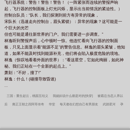
飞行器系统：警告！警告！警告！（一阵紧张而连续的警报声响
起，飞行器的控制面板上灯光闪烁，显示出当前情况的紧迫性。）
控制台队员：“队长，我们探测到前方有异常的现象，
宋队长（迅速走向控制台，眉头紧锁）：异常的现象？这可能是一
个巨大的光芒
但也可能是通往新世界的门户。我们需要进一步调查。”
林逸听到警报声后，心中顿时一惊。他连忙看向飞行器的控制面
板，只见上面显示着“能源不足”的警告信息。林逸的眉头紧皱，他知
道，如果不能及时找到能源补充，他们将会陷入极度危险的境地。
林逸（惊叹地看着外面的世界）：“看这星空，它如此绚丽，如此神
秘。我们正站在一个全新的起点上。”
萧刻：“不好，撞了!”
林逸：什么！(碰撞导致昏迷)
...
三国：重生赵云，桃园五结义
我媳妇说什么都是对的[快穿]
被霸总当恋人养以
后
雍正王朝之四阿哥传奇
华堂
每天都在幻想自己有男朋友
武踏星河
孕
期难产你陪绿茶？死遁离开你发什么疯
腹黑面瘫师兄的日常～
重生之道修今生
大唐第一厨
惊！我家杂货铺成精了
穿越斩神，他们都称我为柳神
百科情书
星际万人迷，怪物们排队跪求我契约
老戏骨与小影后[重生]
金牌调解员[快穿]