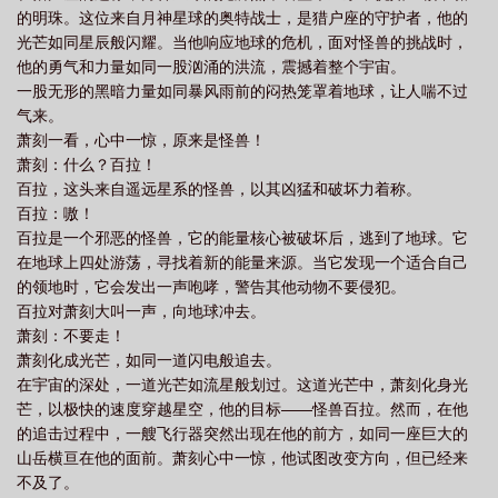
的明珠。这位来自月神星球的奥特战士，是猎户座的守护者，他的
光芒如同星辰般闪耀。当他响应地球的危机，面对怪兽的挑战时，
他的勇气和力量如同一股汹涌的洪流，震撼着整个宇宙。
一股无形的黑暗力量如同暴风雨前的闷热笼罩着地球，让人喘不过
气来。
萧刻一看，心中一惊，原来是怪兽！
萧刻：什么？百拉！
百拉，这头来自遥远星系的怪兽，以其凶猛和破坏力着称。
百拉：嗷！
百拉是一个邪恶的怪兽，它的能量核心被破坏后，逃到了地球。它
在地球上四处游荡，寻找着新的能量来源。当它发现一个适合自己
的领地时，它会发出一声咆哮，警告其他动物不要侵犯。
百拉对萧刻大叫一声，向地球冲去。
萧刻：不要走！
萧刻化成光芒，如同一道闪电般追去。
在宇宙的深处，一道光芒如流星般划过。这道光芒中，萧刻化身光
芒，以极快的速度穿越星空，他的目标——怪兽百拉。然而，在他
的追击过程中，一艘飞行器突然出现在他的前方，如同一座巨大的
山岳横亘在他的面前。萧刻心中一惊，他试图改变方向，但已经来
不及了。