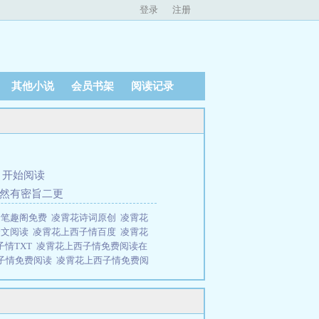
登录
注册
其他小说
会员书架
阅读记录
、
开始阅读
果然有密旨二更
情笔趣阁免费
凌霄花诗词原创
凌霄花
全文阅读
凌霄花上西子情百度
凌霄花
子情TXT
凌霄花上西子情免费阅读在
子情免费阅读
凌霄花上西子情免费阅
免费阅读
凌霄花上西子情无错版
凌
情最新章节
凌霄花上西子情最新章
读皮皮
凌霄花上西子情完结了吗
凌霄
阁最新章节列表
凌霄花上西子情免费