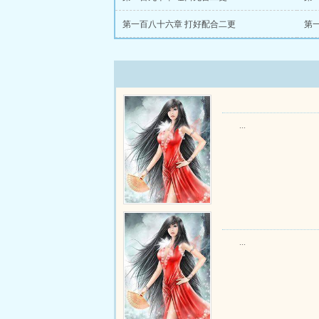
第一百八十六章 打好配合二更
第
...
...