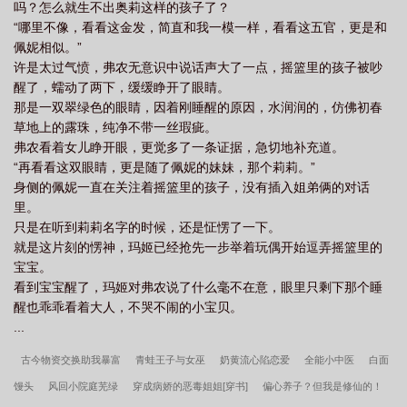
吗？怎么就生不出奥莉这样的孩子了？
“哪里不像，看看这金发，简直和我一模一样，看看这五官，更是和
佩妮相似。”
许是太过气愤，弗农无意识中说话声大了一点，摇篮里的孩子被吵
醒了，蠕动了两下，缓缓睁开了眼睛。
那是一双翠绿色的眼睛，因着刚睡醒的原因，水润润的，仿佛初春
草地上的露珠，纯净不带一丝瑕疵。
弗农看着女儿睁开眼，更觉多了一条证据，急切地补充道。
“再看看这双眼睛，更是随了佩妮的妹妹，那个莉莉。”
身侧的佩妮一直在关注着摇篮里的孩子，没有插入姐弟俩的对话
里。
只是在听到莉莉名字的时候，还是怔愣了一下。
就是这片刻的愣神，玛姬已经抢先一步举着玩偶开始逗弄摇篮里的
宝宝。
看到宝宝醒了，玛姬对弗农说了什么毫不在意，眼里只剩下那个睡
醒也乖乖看着大人，不哭不闹的小宝贝。
...
古今物资交换助我暴富
青蛙王子与女巫
奶黄流心陷恋爱
全能小中医
白面
馒头
风回小院庭芜绿
穿成病娇的恶毒姐姐[穿书]
偏心养子？但我是修仙的！