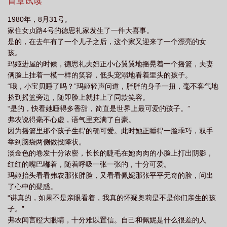
务。2.女主非穿越重生，只是略聪明且对各种事情都有好奇心，沉迷
首章试读
将麻瓜思维代入魔法研究，试图对魔法界来场惊天动地的革命。3.暂
1980年，8月31号。
定某麻瓜配角穿越，中期才得知自己穿越哈利波特世界，会对主线
家住女贞路4号的德思礼家发生了一件大喜事。
剧情有帮助。4.完全不虐，超甜的小学生校园恋爱日常。5.会对原书
是的，在去年有了一个儿子之后，这个家又迎来了一个漂亮的女
很多遗憾进行弥补，圆作者一个童年梦。
孩。
玛姬进屋的时候，德思礼夫妇正小心翼翼地摇晃着一个摇篮，夫妻
俩脸上挂着一模一样的笑容，低头宠溺地看着里头的孩子。
“哦，小宝贝睡了吗？”玛姬轻声问道，胖胖的身子一扭，毫不客气地
挤到摇篮旁边，随即脸上就挂上了同款笑容。
“是的，快看她睡得多香甜，简直是世界上最可爱的孩子。”
弗农说得毫不心虚，语气里充满了自豪。
因为摇篮里那个孩子生得的确可爱。此时她正睡得一脸乖巧，双手
举到脑袋两侧做投降状。
淡金色的卷发十分浓密，长长的睫毛在她肉肉的小脸上打出阴影，
红红的嘴巴嘟着，随着呼吸一张一张的，十分可爱。
玛姬抬头看看弗农那张胖脸，又看看佩妮那张平平无奇的脸，问出
了心中的疑惑。
“讲真的，如果不是亲眼看着，我真的怀疑奥莉是不是你们亲生的孩
子。”
弗农闻言瞪大眼睛，十分难以置信。自己和佩妮是什么很差的人