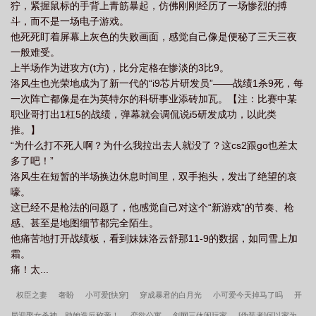
狞，紧握鼠标的手背上青筋暴起，仿佛刚刚经历了一场惨烈的搏
斗，而不是一场电子游戏。
他死死盯着屏幕上灰色的失败画面，感觉自己像是便秘了三天三夜
一般难受。
上半场作为进攻方(t方)，比分定格在惨淡的3比9。
洛风生也光荣地成为了新一代的“i9芯片研发员”——战绩1杀9死，每
一次阵亡都像是在为英特尔的科研事业添砖加瓦。【注：比赛中某
职业哥打出1杠5的战绩，弹幕就会调侃说i5研发成功，以此类
推。】
“为什么打不死人啊？为什么我拉出去人就没了？这cs2跟go也差太
多了吧！”
洛风生在短暂的半场换边休息时间里，双手抱头，发出了绝望的哀
嚎。
这已经不是枪法的问题了，他感觉自己对这个“新游戏”的节奏、枪
感、甚至是地图细节都完全陌生。
他痛苦地打开战绩板，看到妹妹洛云舒那11-9的数据，如同雪上加
霜。
痛！太...
权臣之妻
奢盼
小可爱[快穿]
穿成暴君的白月光
小可爱今天掉马了吗
开
局迎娶女杀神，助她造反称帝！
恋欲公寓
剑网三休闲玩家
[伪装者]何以家为