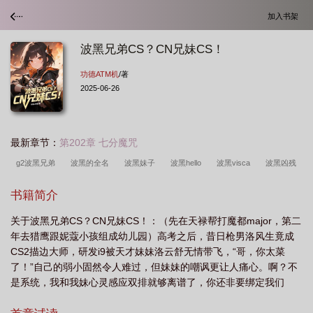
加入书架
波黑兄弟CS？CN兄妹CS！
功德ATM机
/著
2025-06-26
最新章节：
第202章 七分魔咒
g2波黑兄弟
波黑的全名
波黑妹子
波黑hello
波黑visca
波黑凶残
战争影片
波黑兄弟是谁
书籍简介
关于波黑兄弟CS？CN兄妹CS！：（先在天禄帮打魔都major，第二
年去猎鹰跟妮蔻小孩组成幼儿园）高考之后，昔日枪男洛风生竟成
CS2描边大师，研发i9被天才妹妹洛云舒无情带飞，“哥，你太菜
了！”自己的弱小固然令人难过，但妹妹的嘲讽更让人痛心。啊？不
是系统，我和我妹心灵感应双排就够离谱了，你还非要绑定我们
俩？这下真成赛场连体婴了！“不是，九爷，我和我妹真能去TYLOO