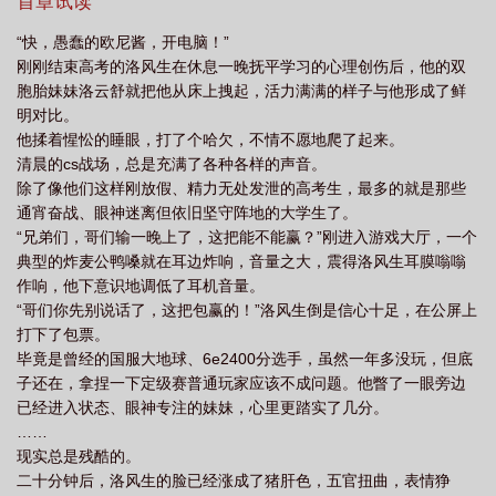
试训？”“开玩笑吧？刚来就打RMR？以后还要一起去打Major？”
首章试读
……“洛先生，你觉得你比其他选手胜在哪里？”“可能是我有妹妹当
“快，愚蠢的欧尼酱，开电脑！”
队友而他们没有吧！”
刚刚结束高考的洛风生在休息一晚抚平学习的心理创伤后，他的双
胞胎妹妹洛云舒就把他从床上拽起，活力满满的样子与他形成了鲜
明对比。
他揉着惺忪的睡眼，打了个哈欠，不情不愿地爬了起来。
清晨的cs战场，总是充满了各种各样的声音。
除了像他们这样刚放假、精力无处发泄的高考生，最多的就是那些
通宵奋战、眼神迷离但依旧坚守阵地的大学生了。
“兄弟们，哥们输一晚上了，这把能不能赢？”刚进入游戏大厅，一个
典型的炸麦公鸭嗓就在耳边炸响，音量之大，震得洛风生耳膜嗡嗡
作响，他下意识地调低了耳机音量。
“哥们你先别说话了，这把包赢的！”洛风生倒是信心十足，在公屏上
打下了包票。
毕竟是曾经的国服大地球、6e2400分选手，虽然一年多没玩，但底
子还在，拿捏一下定级赛普通玩家应该不成问题。他瞥了一眼旁边
已经进入状态、眼神专注的妹妹，心里更踏实了几分。
……
现实总是残酷的。
二十分钟后，洛风生的脸已经涨成了猪肝色，五官扭曲，表情狰