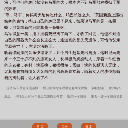
液，可他们的鸡巴都没有马军的大，根本达不到马军那种横扫千军
的效果。
“靠，马军，你妈每天给你吃什么，鸡巴长这么大。”黄国新脸上露出
嫉妒的表情，掏出自己的鸡巴尿了起来，如果说马军的是一条巨
蟒，那黄国新的只能算是一条蚯蚓。
马军得意一笑，用手握着鸡巴抖了两下，才收了回去，他也不知道
自己的阴茎为什么会长这么大，难道真的是先天遗传，可惜他父亲
早就去世了，也没办法验证。
听着课间操的音乐快结束了，几个男生赶紧走出厕所，这时迎面走
来一个三十岁不到的漂亮女人，长得极为妩媚动人，穿着一件红色
的连衣裙，身材丰满高挑，裙摆很短，雪白丰满的长腿诱人无比，
尤其是胸前两团又大又白的乳房高高耸立着，随着女人的步伐颤巍
巍的抖动着，让人看了不...
撩月by车厘崽未删减版
甜心欧蕾by车厘崽笔趣阁无弹窗
神秘数字
撩月by车
厘崽
你吃饭没有by车厘崽笔趣阁无弹窗
蜜茶by车厘崽
来尝一尝by车厘崽笔趣
阁无弹窗
国师府(互攻)by多边形对角线
蜜茶by车厘崽未删减版
来尝一尝by车
厘崽未删减版
甜心欧蕾by车厘崽未删减版
撩月by车厘崽笔趣阁无弹窗
蜜茶by
车厘崽笔趣阁无弹窗
来尝一尝by车厘崽
你吃饭没有by车厘崽未删减版
美利
首 页
目录
阅读