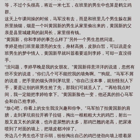
等，不过个头很高，将近一米七五，在班里的男生中也算是鹤立鸡
群。
这天上午课间操的时候，马军没有去，而是和班里几个男生躲在厕
所里抽烟，烟是一个叫黄国新的男生从家里偷出来的，黄国新的父
亲是县里城建局的副局长，家里很有钱。
“黄国新，你和李婷的事怎么样了”另外一个男生忽然问道。
李婷是他们班里最漂亮的女生，身材高挑，皮肤白皙，可以说是全
班男生的梦中情人，黄国新早就叫嚣着要追到李婷，可却一直没得
手。
“没问题，李婷早晚是我的女朋友。”黄国新得意洋洋的说道，忽然有
些不安的说道，“你们几个可不能挖我的墙角啊。”“狗屁。”马军不屑
的说道，把手里的烟头弹到茅坑里，“你自己没本事，就别怪别人下
手，要是让别的班男生抢了先，那我们可就丢人了。”“再给我点时
间，我一定能把李婷给拿下。”黄国新脸色一变，他还真的担心马军
会和自己抢李婷。
“放心吧，你看上的女生我没兴趣和你争。”马军拍了拍黄国新的肩
膀，走到茅坑前拉开裤子拉链，掏出一根粗粗大大的鸡巴，射出一
股又直又长的尿液，也许是尿憋的太多，那鸡巴翘的老高，把尿液
喷到了对面的墙上，把墙皮都冲掉了。
旁边几个男生也不甘示弱，纷纷掏出自己的鸡巴使劲向墙上喷着尿