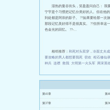
曲
《cityof
湿热的曼谷街头，笑盈盈问自己： 我
对其死缠烂打的故
宁宇是个习惯把记忆分类好的人。但在他的
比较轻松愉快，不提
到处都是阿崇的影子。 ??如果要给那一次旅
那段记忆美好得不是很真实。 ??但所幸
色金光的回忆。 ??-...
相邻推荐：
和死对头双穿，冷面丈夫成
要攻略的男人都想要我死
窃欢
程石修仙
种兵
连襟
救我
大明第一火头军
两宋英
第41章
第4
第37章
第3