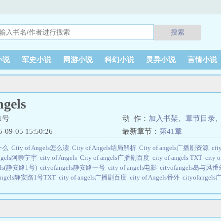
搜索
小说
军史小说
网游小说
科幻小说
灵异小说
言情小说
ngels
1号
动 作：
加入书架
、
章节目录
9-05 15:50:26
最新章节：
第41章
了什么
City of Angels怎么读
City of Angels结局解析
City of angels广播剧资源
ci
f angels阿崇宁宇
city of Angels
City of angels广播剧百度
city of angels TXT
city
ngels(静安路1号)
cityofangels静安路一号
city of angels电影
cityofangels岛与风
of angels静安路1号TXT
city of angels广播剧百度
city of Angels番外
cityofang
gels广播剧番外
cityofangels无删减
city of angels静安路1号讲的什么
city of an
gels百度
city of angels广播剧主题曲
city of angels翻译
city of angels简介
city 
f Angels静安路1号原著广播剧
city of angels广播剧资源
city of angels静安路1号
ityofangels广播剧讲了什么
city of angels静安路1号TXT百度
city of angels