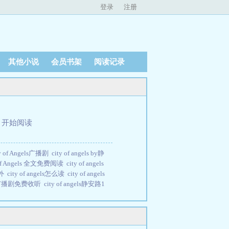
登录
注册
其他小说
会员书架
阅读记录
、
开始阅读
ty of Angels广播剧
city of angels by静
 of Angels 全文免费阅读
city of angels
番外
city of angels怎么读
city of angels
els广播剧免费收听
city of angels静安路1
gels静安路1号讲了什么
cityofangels车在
of Angels车在第几章
cityofangels车在哪
广播剧
CityofAngels阿崇宁宇
city of
完整版
city of Angels 翻译
city of angels歌