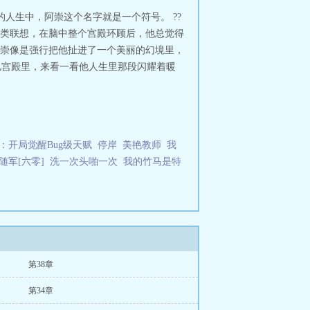
（受）和一个旅途中的大帅哥睡了一觉后
人生中，阿崇这个名字就是一个符号。 ??
原名《天使城》浪子≠渣总体基调应该
类联想，在脑中整个宫殿环顾后，他总觉得
??阿崇像是强行把他扯进了一个美丽的幻境里，
忆宫殿里，来看一看他人生里那段闪耀着暖
：开局觉醒Bug级天赋
停岸
美艳教师
我
随军[六零]
洗一次头啪一次
我的竹马是特
第38章
第34章