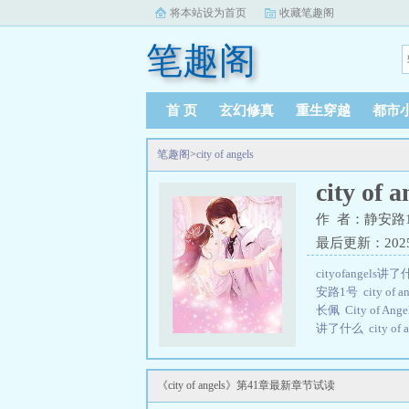
将本站设为首页
收藏笔趣阁
笔趣阁
首 页
玄幻修真
重生穿越
都市
笔趣阁
>
city of angels
city of a
作 者：静安路
最后更新：2025-0
cityofangels讲
安路1号
city o
长佩
City of A
讲了什么
city 
号
city of an
哪里
city of an
个位置
City o
《city of angels》第41章最新章节试读
angels讲的什么
c