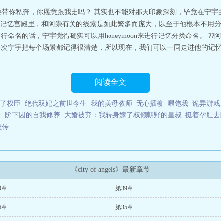
angels》阿崇住在天使之城。“丢硬币呗，你想要哪一面？”“我要1。”*大概就是
要带你私奔，你愿意跟我走吗？ 其实也不能对那天印象深刻，毕竟在宁宇的
事，困难点是帅哥很难追。阿崇×宁宇浪子（极其会撩）×直球老实人*双视角
记忆宫殿里，和阿崇有关的线索是如此繁多而庞大，以至于他根本不用分
供排雷。PS:“天使之城”不仅指洛杉矶，也是曼谷的别称.cityofangels
行命名的话，宁宇觉得确实可以用honeymoon来进行记忆分类命名。 
这一次宁宇把每个场景都记得很清楚，所以现在，我们可以一同走进他的记
阅读全文
了权臣
绝代双妃之前世今生
我的美母教师
无心插柳
喂饱我
诡异游戏
录
阶下囚的自我修养
大婚被弃：我转身嫁了权倾朝野的皇叔
挺着孕肚去
雄传
《city of angels》最新章节
0章
第39章
6章
第35章