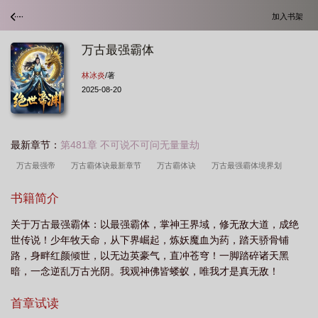
加入书架
万古最强霸体
林冰炎
/著
2025-08-20
最新章节：
第481章 不可说不可问无量量劫
万古最强帝
万古霸体诀最新章节
万古霸体诀
万古最强霸体境界划
分
万古最强天帝免费阅读
万古最强体修
万古最强部落最新章节
万古最
书籍简介
强百度百科
万古最强战尊
万古最强战神免费阅读全文
万古最强宗免费阅
关于万古最强霸体：以最强霸体，掌神王界域，修无敌大道，成绝
读
万古最强战神
万古最强天尊
万古最强者
万古最强
万古最强大
世传说！少年牧天命，从下界崛起，炼妖魔血为药，踏天骄骨铺
帝
万古我最强
路，身畔红颜倾世，以无边英豪气，直冲苍穹！一脚踏碎诸天黑
暗，一念逆乱万古光阴。我观神佛皆蝼蚁，唯我才是真无敌！
首章试读