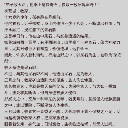
“弟子牧天命，愿奉上这块奇石，换取一枚冰魄寒丹！”
御荒城，牧家。
十六岁的少年，孤身跪在丹阁前。
他的衣衫，近乎褴褛，身上的伤痕不少于八处，不断渗出鲜血，与
汗水融汇，浸红膝下的青石阶……
这是半日前，他在山中采石，与妖兽遭遇的结果。
御荒城向西一百里，有座西陵山，山里盛产一种奇石，蕴含神秘力
量，尤其对修行大有裨益，价值连城，远胜金玉。
因此，许多人趋利而动，行走山野之中，以采石为生，被称为“采石
郎”。
牧天命也是采石郎。
不过，与其他采石郎不同，他进山采石，是为救人。
三月之前，牧家矿山遭到大妖侵袭，族人伤亡惨重。
族长牧青玄，也就是牧天命的父亲，为保护族人，与大妖一番激
斗，拼死将其斩杀，但自身也被妖火侵蚀。
那妖火之中，充斥一种罕见的炎毒，凶戾暴烈，竟能侵入经脉脏腑
之中，难以驱除，不断侵蚀人体生机。
三月以来，牧青玄一直昏迷不醒，大长老牧正霆不仅视之不见，反
而趁机窃夺牧家大权，把持家族资源。
眼看着父亲一身气血，日渐衰败，生机临近枯竭，却无人过问。