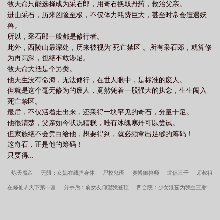
牧天命只能选择成为采石郎，用奇石换取丹药，救治父亲。
进山采石，历来凶险至极，不仅体力耗费巨大，甚至时常会遭遇妖
兽。
所以，采石郎一般都是修行者。
此外，西陵山最深处，历来被视为“死亡禁区”。所有采石郎，就算修
为再高深，也绝不敢涉足。
牧天命大抵是个另类。
他天生没有命海，无法修行，在世人眼中，是标准的废人。
但就是这个毫无修为的废人，竟然凭着一股强大的执念，生生闯入
死亡禁区。
最后，不仅活着走出来，还采得一块罕见的奇石，分量十足。
他很清楚，父亲如今状况糟糕，唯有冰魄寒丹可以尝试。
但家族绝不会凭白给他，想要得到，就必须拿出足够的筹码！
这奇石，正是他的筹码！
只要得...
炼天魔帝
无限：女娲在线捏身体
尸校鬼语
赛博御兽师
道侣三千
师叔祖
在修仙界天下第一富
分手后：前女友仰望我登顶
四合院：少女淮茹为我生三胎
太古祖墟
侠骨忠魂：君无痕的家国征程
四合院：我给贾东旭的机床装脑
剑
帝
他说余生只能是你
乱世旅人：莫斯拉之城
小厨娘的菜，今天又发光了吗