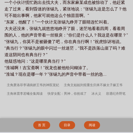
一个小伙计慌忙跑出去找大夫，而东家麻某成也被惊动了，他赶紧
走了过来，看到昏迷的张锡九，紧张地说：“张锡九这是怎么了？他
可不能出事啊，他家可就他这么个独苗苗啊。”
“东家，他醒了！”一个伙计见张锡九睁开了眼睛连忙叫着。
大夫还没来，张锡九就悠悠地睁开了眼，迷茫地看着四周，看着周
围的人，他的声音带着一丝狠戾：“你们是什么人？我这是在哪里？”
“张锡九，你莫不是被砸傻了吧，你在典当行啊！”祝虎惊讶地说。
“典当行？”张锡九的眼中闪过一丝迷茫，“我不是跌落山崖了吗？难
道这阴间也有典当行？”
他疑惑地问：“这是哪里典当行？”
“淮城啊！吉宝斋啊！”祝龙也被他给问糊涂了。
“淮城？现在是哪一年？”张锡九的声音中带着一丝的急...
主角萧洛菲李诵病娇王爷的神医宠妃
主角文姒姒刘煊重生归来不嫁太子嫁王爷
主角林震李若曦全集阅读
快穿女配：男神，你抢戏了
冰火义
容遇纪舟野笔
趣阁无弹窗
主角林震李若曦女总裁谈情我被动入坑
主角萧洛菲李诵全集阅读
主角文姒姒刘煊全集阅读
主角容遇纪舟野全集阅读
主角容遇纪舟野家族快被败
光太奶奶引全家回正轨
主角李老太刘琴刘勇重回儿子结婚当天我当场搅黄婚事
萧
首 页
目录
阅读
洛菲李诵笔趣阁无弹窗
主角沈念希傅斯礼全集阅读
主角沈念希傅斯礼被竹马骗真