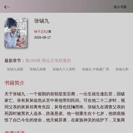
加入书架
张锡九
柿子正红
/著
2025-08-17
最新章节：
第299章 两位王爷想要的
张锡九成都
张锡九画家
张锡九个人资料
张锡九 中铁建厂局
张锡九和
中铁建工的大合照
张锡九的有哪些
铁二局张锡九
张锡九 民国 昆明市园艺
书籍简介
试验场
张锡九威海
张锡九书画
张锡九 聊城
张锡九 上海大学
张锡
关于张锡九：一个俊朗的前朝皇室后裔，一出生就生逢乱世，国破
九在聊城工作经历与成就
张锡九最出名的十句话
聊城张锡九
张锡九简
家亡。幸有舅舅临危从宫中将他带到民间。可在他二十二岁时，视
历
韩国演员张锡九
张锡九个人简历介绍
张锡九个人简历
张锡九生平故
同父亲的舅舅却离奇失踪，舅母也忧陏而终。张锡九在调查父亲的
事
天津张锡九
张锡九 徐华
张锡九河北
张锡九个人简介
张锡九天
死因时被黑衣人追杀，跌落悬崖。他一朝重生在十七岁，他彻底顿
悟了自己今生的使命，他天赋异禀，在家族神灵的佑护下，又集两
津
张锡九林业
张锡九是著名的画家简介
世的超能，终于找到前世的仇人，还揭开了惊天的秘密。