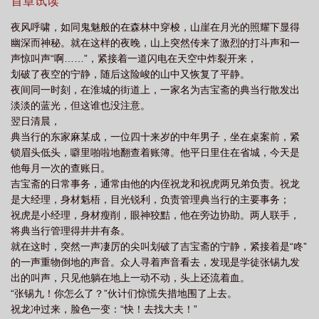
首章试读
夜风呼啸，如同鬼魅般的在森林中穿梭，山崖在月光的照耀下显得
幽深而神秘。就在这样的夜晚，山上突然传来了激烈的打斗声和一
声惊叫声“啊……”，紧接着一道闪电在天空中炸裂开来，
划破了夜空的宁静，随后这险峻的山中又恢复了平静。
夜间同一时刻，在淮城的街道上，一家名为吉宝斋的典当行散发出
淡淡的蓝光，但这谁也没注意。
翌日清晨，
典当行的东家麻某成，一位四十来岁的中年男子，坐在桌案前，紧
锁眉头低头，噼里啪啦地翻查着账簿。他平日里住在省城，今天是
他每月一次的查账日。
吉宝斋的日常事务，通常由他的内侄祝龙和祝虎两兄弟负责。祝龙
是大经理，身材魁梧，目光锐利，负责管理典当行的主要事务；
祝虎是小经理，身材瘦削，眼神狡黠，他在旁边协助。两人联手，
将典当行管理得井井有条。
就在这时，突然一声凄厉的尖叫划破了吉宝斋的宁静，紧接着是“咚”
的一声重物倒地的声音。众人寻着声音看去，发现是学徒张锡九发
出的叫声，只见他躺在地上一动不动，头上还流着血。
“张锡九！你怎么了？”伙计们惊慌失措地围了上去。
祝龙冲过来，脸色一变：“快！去找大夫！”