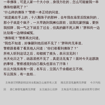
一串佛珠，可是人家一个大小伙，身强力壮的，怎么可能被我一串
佛珠给砸死了？”
“什么样的佛珠？”警察一本正经的问道。
“就是戴在手上的，十八颗珠子的那种，去年我在庙里后院捡到的，
那小子就是个疯子，一大早跑到我摊位跟前，说我坑蒙拐骗，要拆
我招牌，我一气之下就丢了过去，但真的砸不死人啊！”胖和尚一边
比划着一边继续喊冤。
“佛珠呢？”警察再次问道。
“我也不知道，好像砸到他后就不见了！”胖和尚无辜道。
警察跟着看了看其他人问道：“你们谁看到佛珠了？”
所有人听到这话之后，却都摇了摇头，表示没见到！
光天化日之下，凶器居然不见了，真是活见鬼了！面对今天这蹊跷
的事情，警察感觉到自己额头也冒出了汗珠！
出云大陆东南有一国，名车云，立国八千余载屹立不倒。
车云国东，有一血焰...
主角谢汜明酌剧情反转女配她怎么被所有人宠
顾北苏漾笔趣阁无弹窗
今川与轮
回
唐仁柳蓉笔趣阁无弹窗
女主她没心没肺
主角温书玉微生云被绿茶男引诱时
早死的丈夫回来了
主角唐仁柳蓉全集阅读
主角林嘉言察哈尔全集阅读
沈宁雪
顾怀远笔趣阁无弹窗
主角林嘉言察哈尔穿越后我成了草原神医
主角谢汜明酌全集