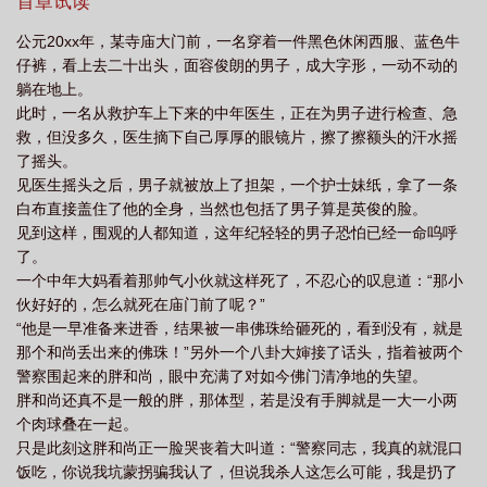
首章试读
最新章节无弹窗阅读
魔门败类TXT笔趣阁
魔门败类中的主角妻子
魔门败类
公元20xx年，某寺庙大门前，一名穿着一件黑色休闲西服、蓝色牛
书评
魔门败类 笔下文学
魔门败类女主有几个
魔门败类人物简介大
仔裤，看上去二十出头，面容俊朗的男子，成大字形，一动不动的
全
魔门败类百科
魔门败类写得怎么样
魔门败类主角有几个妻子
魔门败
躺在地上。
此时，一名从救护车上下来的中年医生，正在为男子进行检查、急
类全本TXT
魔门败类全本TXT免费
魔门败类全部人物介绍及角色
魔门败类
救，但没多久，医生摘下自己厚厚的眼镜片，擦了擦额头的汗水摇
免费阅读无弹窗
魔门败类剧情介绍
魔门败类女主推倒顺序最新章节列表
魔
了摇头。
门败类推倒女主的顺序和联系
魔门败类全文免费阅读
魔门败类笔趣阁免费阅
见医生摇头之后，男子就被放上了担架，一个护士妹纸，拿了一条
白布直接盖住了他的全身，当然也包括了男子算是英俊的脸。
读
魔门败类女主推倒顺序是什么
魔门败类txt书本网
魔门败类有几个女
见到这样，围观的人都知道，这年纪轻轻的男子恐怕已经一命呜呼
主
魔门败类主角女主介绍
魔门败类精校版阅读
魔门败类笔趣阁无弹
了。
窗
魔门败类TXT
魔门败类境界划分
魔门败类txt
一个中年大妈看着那帅气小伙就这样死了，不忍心的叹息道：“那小
伙好好的，怎么就死在庙门前了呢？”
“他是一早准备来进香，结果被一串佛珠给砸死的，看到没有，就是
那个和尚丢出来的佛珠！”另外一个八卦大婶接了话头，指着被两个
警察围起来的胖和尚，眼中充满了对如今佛门清净地的失望。
胖和尚还真不是一般的胖，那体型，若是没有手脚就是一大一小两
个肉球叠在一起。
只是此刻这胖和尚正一脸哭丧着大叫道：“警察同志，我真的就混口
饭吃，你说我坑蒙拐骗我认了，但说我杀人这怎么可能，我是扔了