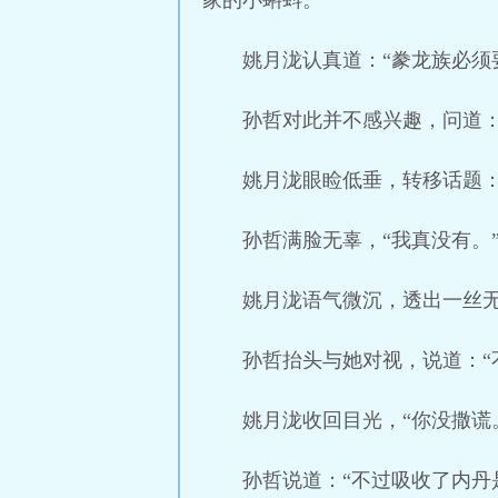
家的小蝌蚪。”
姚月泷认真道：“豢龙族必须
孙哲对此并不感兴趣，问道：
姚月泷眼睑低垂，转移话题：
孙哲满脸无辜，“我真没有。
姚月泷语气微沉，透出一丝无
孙哲抬头与她对视，说道：“
姚月泷收回目光，“你没撒谎
孙哲说道：“不过吸收了内丹