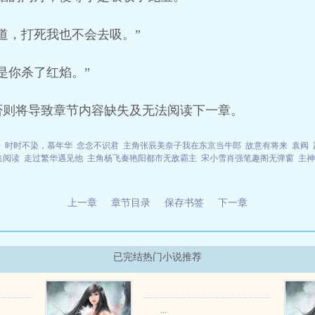
道，打死我也不会去吸。”
是你杀了红焰。”
否则将导致章节内容缺失及无法阅读下一章。
干
时时不染，慕年华
念念不识君
主角张辰美奈子我在东京当牛郎
故意有将来
袁阀
集阅读
走过繁华遇见他
主角杨飞秦艳阳都市无敌霸主
宋小雪肖强笔趣阁无弹窗
主神
上一章
章节目录
保存书签
下一章
已完结热门小说推荐
...