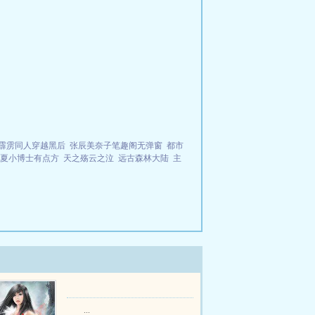
霹雳同人穿越黑后
张辰美奈子笔趣阁无弹窗
都市
夏小博士有点方
天之殇云之泣
远古森林大陆
主
...