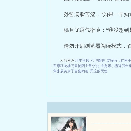
孙哲满脸苦涩，“如果一早知
姚月泷语气微冷：“我没想到
请勿开启浏览器阅读模式，
相邻推荐:
那年秋风
心型圈套
梦啼妆泪红阑
至尊狂龙杨飞秦艳阳主角小说
主角宋小雪肖强全
角张辰美奈子全集阅读
哭泣的天使
...