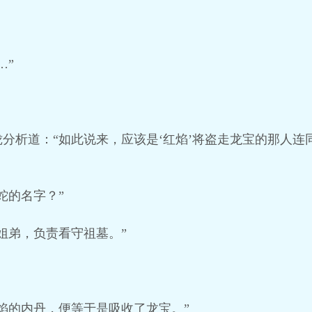
…”
分析道：“如此说来，应该是‘红焰’将盗走龙宝的那人连
蛇的名字？”
姐弟，负责看守祖墓。”
焰的内丹，便等于是吸收了龙宝。”