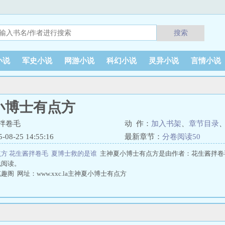
搜索
小说
军史小说
网游小说
科幻小说
灵异小说
言情小说
小博士有点方
拌卷毛
动 作：
加入书架
、
章节目录
8-25 14:55:16
最新章节：
分卷阅读50
方 花生酱拌卷毛
夏博士救的是谁
主神夏小博士有点方是由作者：花生酱拌卷
线阅读。
阁 网址：www.xxc.la主神夏小博士有点方