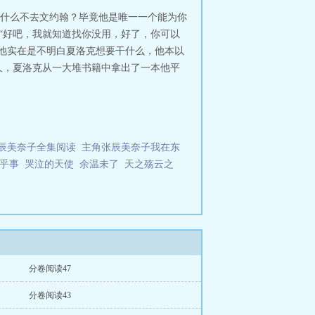
为什么不去文约翰？毕竟他是唯一一个能为你
：“好吧，我就知道找你没用，好了，你可以
b，他实在是不明白夏洛克想要干什么，他本以
久，夏洛克从一大堆书籍中拿出了一本他平
辰美奈子全集阅读
主角张辰美奈子我在东
乎事
哭泣的天使
余温未了
天之殇云之
分卷阅读47
分卷阅读43