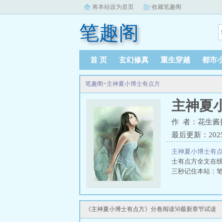
将本站设为首页
收藏笔趣阁
笔趣阁
首 页
玄幻修真
重生穿越
都市
笔趣阁
>
主神夏小博士有点方
主神夏
作 者：花生酱
最后更新：2025-0
主神夏小博士有点
士有点方全文在
三秒记住本站：笔趣
《主神夏小博士有点方》分卷阅读50最新章节试读