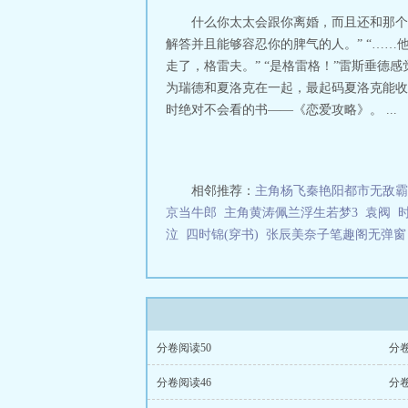
什么你太太会跟你离婚，而且还和那个
解答并且能够容忍你的脾气的人。” “……
走了，格雷夫。” “是格雷格！”雷斯垂德
为瑞德和夏洛克在一起，最起码夏洛克能收
时绝对不会看的书——《恋爱攻略》。 ...
相邻推荐：
主角杨飞秦艳阳都市无敌霸
京当牛郎
主角黄涛佩兰浮生若梦3
袁阀
泣
四时锦(穿书)
张辰美奈子笔趣阁无弹窗
分卷阅读50
分卷
分卷阅读46
分卷