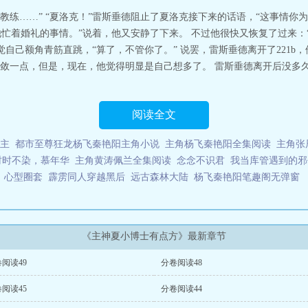
教练……” “夏洛克！”雷斯垂德阻止了夏洛克接下来的话语，“这事情你
他忙着婚礼的事情。”说着，他又安静了下来。 不过他很快又恢复了过来
感觉自己额角青筋直跳，“算了，不管你了。” 说罢，雷斯垂德离开了221
敛一点，但是，现在，他觉得明显是自己想多了。 雷斯垂德离开后没多
阅读全文
主
都市至尊狂龙杨飞秦艳阳主角小说
主角杨飞秦艳阳全集阅读
主角张
时时不染，慕年华
主角黄涛佩兰全集阅读
念念不识君
我当库管遇到的邪
心型圈套
霹雳同人穿越黑后
远古森林大陆
杨飞秦艳阳笔趣阁无弹窗
《主神夏小博士有点方》最新章节
阅读49
分卷阅读48
阅读45
分卷阅读44