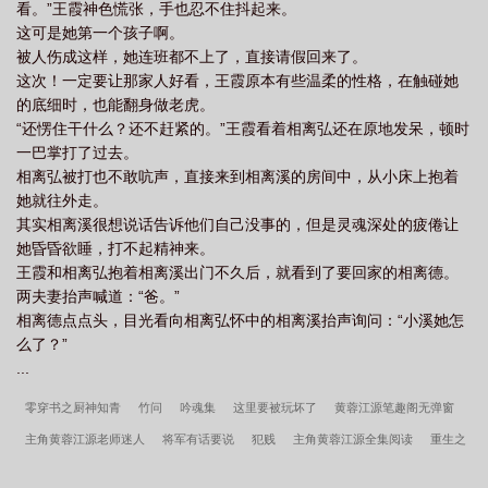
看。”王霞神色慌张，手也忍不住抖起来。
这可是她第一个孩子啊。
被人伤成这样，她连班都不上了，直接请假回来了。
这次！一定要让那家人好看，王霞原本有些温柔的性格，在触碰她
的底细时，也能翻身做老虎。
“还愣住干什么？还不赶紧的。”王霞看着相离弘还在原地发呆，顿时
一巴掌打了过去。
相离弘被打也不敢吭声，直接来到相离溪的房间中，从小床上抱着
她就往外走。
其实相离溪很想说话告诉他们自己没事的，但是灵魂深处的疲倦让
她昏昏欲睡，打不起精神来。
王霞和相离弘抱着相离溪出门不久后，就看到了要回家的相离德。
两夫妻抬声喊道：“爸。”
相离德点点头，目光看向相离弘怀中的相离溪抬声询问：“小溪她怎
么了？”
...
零穿书之厨神知青
竹问
吟魂集
这里要被玩坏了
黄蓉江源笔趣阁无弹窗
主角黄蓉江源老师迷人
将军有话要说
犯贱
主角黄蓉江源全集阅读
重生之
爸爸不好当
主角赵雪儿老胡全集阅读
赵雪儿老胡笔趣阁无弹窗
东宫宠妾
别