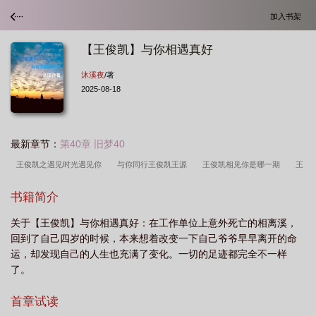
加入书架
【王俊凯】与你相遇真好
沐溪夜
/著
2025-08-18
最新章节：
第40章 旧梦40
王俊凯之遇见时光遇见你
与你同行王俊凯王源
王俊凯相见你是哪一期
王
俊凯和你日常
王俊凯与你日常wu
王俊凯与你日常www污
王俊凯的相
书籍简介
遇
你与王俊凯的日常高甜
王俊凯和你在一起文章
王俊凯与你日常虐
王
关于【王俊凯】与你相遇真好：在工作单位上意外死亡的相离溪，
俊凯与你日常甜文
王俊凯之遇见时光遇见了你
与你同行王俊凯
你与王俊凯
回到了自己四岁的时候，本来想着改变一下自己爷爷早早离开的命
的日常宠文
王俊凯与你的日常哔哩哔哩
王俊凯与你的日常综艺
王俊凯的和
运，却发现自己的人生也充满了变化。一切的足迹都完全不一样
你在一起
王俊凯与你在play
王俊凯遇见歌曲
王俊凯与你日常w
王俊凯
了。
与你甜转污
王俊凯与你日常
你与王俊凯的日常虐转甜
王俊凯遇见你是我最
首章试读
美丽的意外
王俊凯与你吃醋
和你王俊凯
王俊凯想见你是哪一期