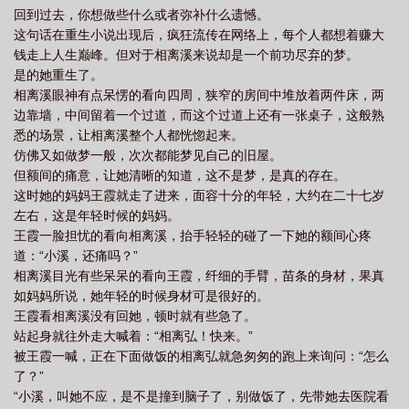
回到过去，你想做些什么或者弥补什么遗憾。
这句话在重生小说出现后，疯狂流传在网络上，每个人都想着赚大
钱走上人生巅峰。但对于相离溪来说却是一个前功尽弃的梦。
是的她重生了。
相离溪眼神有点呆愣的看向四周，狭窄的房间中堆放着两件床，两
边靠墙，中间留着一个过道，而这个过道上还有一张桌子，这般熟
悉的场景，让相离溪整个人都恍惚起来。
仿佛又如做梦一般，次次都能梦见自己的旧屋。
但额间的痛意，让她清晰的知道，这不是梦，是真的存在。
这时她的妈妈王霞就走了进来，面容十分的年轻，大约在二十七岁
左右，这是年轻时候的妈妈。
王霞一脸担忧的看向相离溪，抬手轻轻的碰了一下她的额间心疼
道：“小溪，还痛吗？”
相离溪目光有些呆呆的看向王霞，纤细的手臂，苗条的身材，果真
如妈妈所说，她年轻的时候身材可是很好的。
王霞看相离溪没有回她，顿时就有些急了。
站起身就往外走大喊着：“相离弘！快来。”
被王霞一喊，正在下面做饭的相离弘就急匆匆的跑上来询问：“怎么
了？”
“小溪，叫她不应，是不是撞到脑子了，别做饭了，先带她去医院看