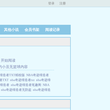
登录
注册
其他小说
会员书架
阅读记录
、
开始阅读
在的小丑无篮球内容
迹缔造者TXT精校版
NBA奇迹缔造者
者TXT
nba奇迹缔造者txt
nba奇迹缔
迹缔造者
nba奇迹缔造者笔趣阁
NBA
萝
nba奇迹缔造者无防盗
nba奇迹缔造
BA奇迹缔造者青椒炒菠萝
NBA奇迹缔
忆中的NBA不同，巅峰尾巴的迈克尔-
巨头篮球同样一无所获...努力的尽
字《NBA最强队友》，人品保证