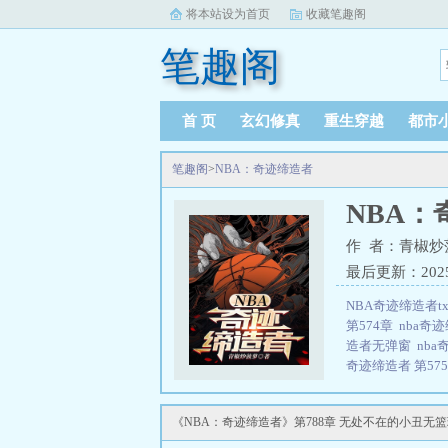
将本站设为首页
收藏笔趣阁
笔趣阁
首 页
玄幻修真
重生穿越
都市
笔趣阁
>
NBA：奇迹缔造者
NBA：
作 者：青椒炒
最后更新：2025-0
NBA奇迹缔造者t
第574章
nba奇
造者无弹窗
nb
奇迹缔造者 第57
者 无错
NBA奇迹
造者笔趣阁
关于
《NBA：奇迹缔造者》第788章 无处不在的小丑无
乔丹黯然退场；当
头是天赋？——而