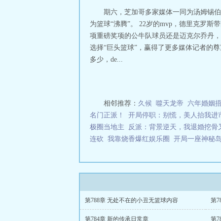
~NBA：奇迹缔造
期六，芝加哥多家媒体一同为汤姆锡伯
为篮球“沸腾”。 22岁的mvp，德里克
项重磅奖项的公牛队球员还是迈克尔乔丹，被
选择“巨头篮球”，赢得了更多媒体记者的尊重
多少，de...
相邻推荐：
久候
噬天龙帝
六年婚姻
名门正派！
开局停职：别慌，美人抬我进
极圈当地主
反派：背景逆天，我退婚挖骨
连砍
我靠烧香爆红娱乐圈
开局一座神秘
第788章 无处不在的小丑无篮球内容
第7
第784章 新的传承日常章
第7