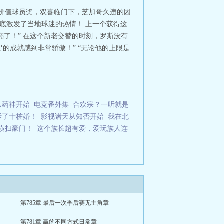
有价值球员奖，双喜临门下，芝加哥久违的因
彻底激发了当地球迷的热情！ 上一个获得这
亮了！” 在这个新老交替的时刻，罗斯没有
得的成就感到非常骄傲！” “无论他的上限是
从药神开始
电竞番外集
合欢宗？一听就是
拆了十桩婚！
影视诸天从知否开始
我在北
横扫豪门！
这个族长超有爱，爱玩族人连
第785章 最后一次季后赛无主角章
第781章 赢的不同方式日常章