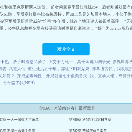
者
杜和德里克罗斯两人道贺。 前者荣获赛季最佳教练coy，后者则斩获最
罗斯带队61胜，季后赛打爆科比布莱恩特，再加上又是芝加哥本地人，小伙子
冠军后卫斯普雷威尔“坑害”多年后，就连当地球评人都跟着高呼： “天
，公牛队总裁福尔曼在接受采访时更是自豪说道： “我们为derrick所取
阅读全文
捂不热，放手时渣总又爱了
上交十万死士，真千金她为国争光
影视世界
市委
武道人仙
重生死后五十年，都跪下叫我姑奶
弹幕通古代，我嘎嘎
又如何？
穿成恶毒雌性，开局就送七个俊美兽夫
我，玄学大佬，靠算卦
岛
哥哥骗了我(NPH)
《NBA：奇迹缔造者》最新章节
87章 一人一城奖无主角章
第786章 送MVP回家日常章
83章 不堪一击无主角章
第782章 费城庆典日常章