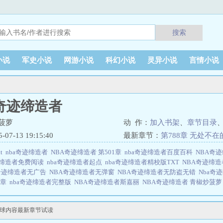
搜索
小说
军史小说
网游小说
科幻小说
灵异小说
言情小说
奇迹缔造者
菠萝
动 作：
加入书架
、
章节目录
7-13 19:15:40
最新章节：
第788章 无处不
xt
nba奇迹缔造者
NBA奇迹缔造者 第501章
nba奇迹缔造者百度百科
NBA奇
迹缔造者免费阅读
nba奇迹缔造者起点
nba奇迹缔造者精校版TXT
NBA奇迹缔造
a奇迹缔造者无广告
NBA奇迹缔造者无弹窗
NBA奇迹缔造者无防盗无错
Nba奇
5章
nba奇迹缔造者完整版
NBA奇迹缔造者斯嘉丽
NBA奇迹缔造者 青椒炒菠
缔造者 第888章
nba奇迹缔造者无错
NBA奇迹缔造者
nba奇迹缔造者TXT
N
NBA：奇迹缔造者：回首1996年，天选之子李佑加载了【天赋】系统。和他记
篮球内容最新章节试读
打之年的湖人队王朝无果而终；未来不再属于马刺队的GDP组合；相亲相爱的三
李佑却代表了无尽的可能！PS：简介无力，书友们多包含QAQ，已完本360万