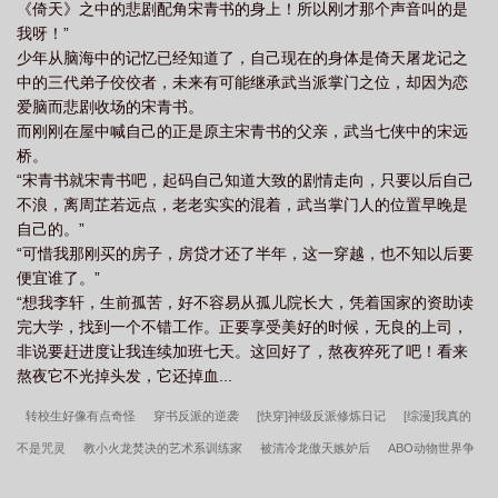
《倚天》之中的悲剧配角宋青书的身上！所以刚才那个声音叫的是
我呀！”
少年从脑海中的记忆已经知道了，自己现在的身体是倚天屠龙记之
中的三代弟子佼佼者，未来有可能继承武当派掌门之位，却因为恋
爱脑而悲剧收场的宋青书。
而刚刚在屋中喊自己的正是原主宋青书的父亲，武当七侠中的宋远
桥。
“宋青书就宋青书吧，起码自己知道大致的剧情走向，只要以后自己
不浪，离周芷若远点，老老实实的混着，武当掌门人的位置早晚是
自己的。”
“可惜我那刚买的房子，房贷才还了半年，这一穿越，也不知以后要
便宜谁了。”
“想我李轩，生前孤苦，好不容易从孤儿院长大，凭着国家的资助读
完大学，找到一个不错工作。正要享受美好的时候，无良的上司，
非说要赶进度让我连续加班七天。这回好了，熬夜猝死了吧！看来
熬夜它不光掉头发，它还掉血...
转校生好像有点奇怪
穿书反派的逆袭
[快穿]神级反派修炼日记
[综漫]我真的
不是咒灵
教小火龙焚决的艺术系训练家
被清冷龙傲天嫉妒后
ABO动物世界争
宠这么激烈吗？(快穿)
女穿男，我在兽世当巫医
[清穿同人]人生已经到达了巅峰