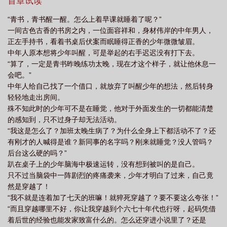
兼济天下，没系统独善其身。宋青书之后只想好好的当一名武当掌
首章试读
门，快快乐乐的经营门派……然后身边美女环绕
“青书，青书醒一醒。怎么上着早课就睡着了呢？”
一间古色古香的书房之内，一位面容祥和，身材伟岸的中年男人，
正左手持书，看着书桌后伏案而眠睡得正香的少年微微皱眉。
中年人原本想将少年叫醒，可是举起的右手迟迟没有打下去。
“算了，一定是青书昨晚练功太晚，现在才这个样子，就让他休息一
会吧。”
中年人给自己找了一个借口，就放弃了叫醒少年的想法，然后转身
轻轻地走出房间。
殊不知此时的少年可不是在睡觉，他对于外面发生的一切都能清楚
的感知到，只不过身子却无法活动。
“我这是怎么了？加班太晚生病了？为什么全身上下都活动不了？还
有刚才的人喊得是谁？新同事的名字吗？刚来就睡觉？没人管吗？
后台这么硬的吗？”
趴在桌子上的少年脑海中极速运转，没有想到被叫的是自己。
只不过当脑袋中一阵剧烈的疼痛袭来，少年才明白了过来，自己竟
然是穿越了！
“我不就是连着加了七天的班嘛！就猝死穿越了？要不要这么夸张！”
“而且穿越哪里不好，你让我穿越到个六七十年代也行呀，起码凭借
着后世的经验也能发家致富什么的。怎么还穿进小说里了？还是