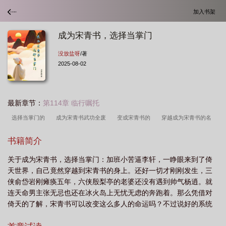
加入书架
成为宋青书，选择当掌门
没放盐呀
/著
2025-08-02
最新章节：
第114章 临行嘱托
选择当掌门的
成为宋青书武功全废
变成宋青书的
穿越成为宋青书的名
字
穿越成为宋青书的经典
主角穿越成为宋青书经脉全废的
成了宋青
书籍简介
书
变成宋青书
主角是宋青书的
重生成为宋青书武功废了
穿越成为宋青
关于成为宋青书，选择当掌门：加班小苦逼李轩，一睁眼来到了倚
书的一部
成为宋青书的
主角变成宋青书
宋青书穿越成宋青书
主角穿越
天世界，自己竟然穿越到宋青书的身上。还好一切才刚刚发生，三
成为宋青书的
穿越成为宋青书是什么
穿越成为宋青书的有哪些2019
穿越
侠俞岱岩刚瘫痪五年，六侠殷梨亭的老婆还没有遇到帅气杨逍。就
成宋青书武功全失的
成为宋青书
穿越成为宋青书的
连天命男主张无忌也还在冰火岛上无忧无虑的奔跑着。那么凭借对
倚天的了解，宋青书可以改变这么多人的命运吗？不过说好的系统
呢？为什么跑回家带孩子去了！没系统就没系统吧，正所谓有系统