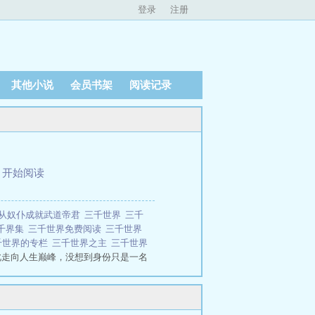
登录
注册
其他小说
会员书架
阅读记录
、
开始阅读
从奴仆成就武道帝君
三千世界
三千
千界集
三千世界免费阅读
三千世界
千世界的专栏
三千世界之主
三千世界
此走向人生巅峰，没想到身份只是一名
，只送一部功法吗？”“我去，这功法真