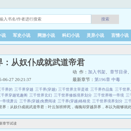
搜索
小说
军史小说
网游小说
科幻小说
灵异小说
言情小说
界：从奴仆成就武道帝君
动 作：
加入书架
、
章节目录
6-27 20:21:37
最新章节：
第196章 中毒
三千界的
三千界穿越
三千界(穿越)
三千世界主宰是谁
三千界作品集
三千世界
三千界穿越笔趣阁
三千世界玄幻
三千世界修炼境界划分
三千世界唯一帝境
三
一帝境萧云
三千界(穿越)免费阅读
三千界(穿越)格格党
三千世界境界划分
三
世界：从奴仆成就武道帝君：叶云加班猝死，魂魄却穿越异界，本以为能够就
重活一世的他，立志要摆脱牛马的命运，掌控自己的人生......“这系统真吝啬
从奴仆成就武道帝君
最新章节试读