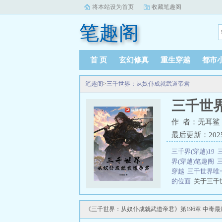
将本站设为首页
收藏笔趣阁
笔趣阁
首 页
玄幻修真
重生穿越
都市
笔趣阁
>
三千世界：从奴仆成就武道帝君
三千世
作 者：无耳鲨
最后更新：2025-0
三千界(穿越)19
界(穿越)笔趣阁
穿越
三千世界唯
的位面
关于三千
受人欺辱的奴仆，
香！”三千世界：
《三千世界：从奴仆成就武道帝君》第196章 中毒