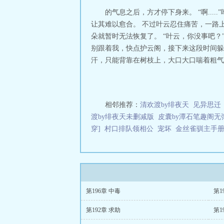
的气息之后，方才停下身来。 “啊..
让其难以愈合。 不过叶云忍住痛苦，一路
朵就暂时无法恢复了。 “叶云，你没事吧
别跟着我，快点护云阁，接下来这段时间躲
汗，只能背靠在树枝上，大口大口喘着粗气。 “
相邻推荐：
清欢渡by绯夜天
见异思迁
渡by绯夜天未删减版
皮囊by潭石笔趣阁无
穿]
村口排队领相公
宠坏
金丝雀驯主手册
第196章 中毒
第1
第192章 求助
第1