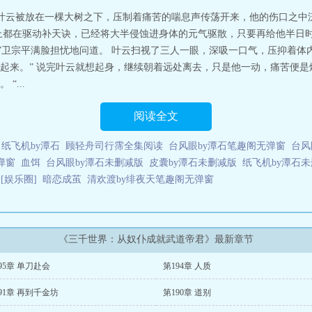
...”叶云被放在一棵大树之下，压制着痛苦的喘息声传荡开来，他的伤口
上都在驱动补天诀，已经将大半侵蚀进身体的元气驱散，只要再给他半日
？”卫宗平满脸担忧地问道。 叶云扫视了三人一眼，深吸一口气，压抑着体
起来。” 说完叶云就想起身，继续朝着远处离去，只是他一动，痛苦便
...
阅读全文
纸飞机by潭石
顾轻舟司行霈全集阅读
台风眼by潭石笔趣阁无弹窗
台风
弹窗
血饵
台风眼by潭石未删减版
皮囊by潭石未删减版
纸飞机by潭石
[娱乐圈]
暗恋成茧
清欢渡by绯夜天笔趣阁无弹窗
《三千世界：从奴仆成就武道帝君》最新章节
95章 单刀赴会
第194章 人质
91章 再到千金坊
第190章 道别