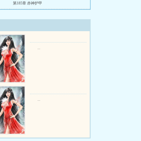
第185章 赤神护甲
...
...