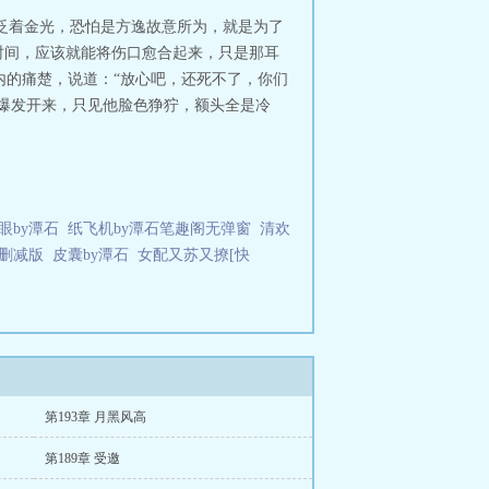
之中泛着金光，恐怕是方逸故意所为，就是为了
时间，应该就能将伤口愈合起来，只是那耳
内的痛楚，说道：“放心吧，还死不了，你们
是爆发开来，只见他脸色狰狞，额头全是冷
眼by潭石
纸飞机by潭石笔趣阁无弹窗
清欢
未删减版
皮囊by潭石
女配又苏又撩[快
第193章 月黑风高
第189章 受邀