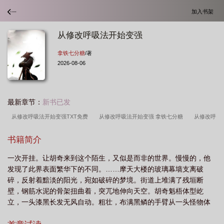
加入书架
从修改呼吸法开始变强
拿铁七分糖
/著
2026-08-06
最新章节：
新书已发
从修改呼吸法开始变强TXT免费
从修改呼吸法开始变强 拿铁七分糖
从修改呼
吸法开始变强女主是谁
从修改呼吸法开始变强笔趣阁免费阅读正版
从修改呼吸
书籍简介
法开始变强篱笆好文学
从修改呼吸法开始变强笔趣阁
从修改呼吸法开始变强起
一次开挂。让胡奇来到这个陌生，又似是而非的世界。慢慢的，他
点中文网
从修改呼吸法开始变强免费阅读
从修改呼吸法开始变强完整版
从
发现了此界表面繁华下的不同。……摩天大楼的玻璃幕墙支离破
修改呼吸法开始变强TXT百度
改变呼吸方法的好处
从修改呼吸法开始变强拿铁
碎，反射着黯淡的阳光，宛如破碎的梦境。街道上堆满了残垣断
七分糖
改变呼吸方式可以减肥吗
从呼吸法开始起点
从修改呼吸法开始变强
壁，钢筋水泥的骨架扭曲着，突兀地伸向天空。胡奇魁梧体型屹
立，一头漆黑长发无风自动。粗壮，布满黑鳞的手臂从一头怪物体
趣笔阁
从修改呼吸法开始变强TXT
从修改呼吸法开始变强无防盗
从修改呼
内抽出。在他身旁的地面，满是一具具体型怪异，庞大的尸骸。忽
吸法开始变强免费
从修改呼吸法开始变强百度百科
从修改呼吸法开始变强笔趣