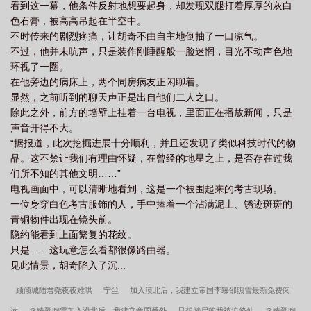
看到这一幕，他条件反射地想要起身，却发现双腿打着厚厚的灰白
色石膏，被高高吊起在半空中。
不时传来的剧烈疼痛，让胡奇不由自主地倒抽了一口凉气。
不过，他并未吭声，只是装作刚睡醒般一脸迷惘，目光不动声色地
环视了一圈。
在他旁边的病床上，两个同房病友正闲聊着。
显然，之前听到的聊天声正是出自他们二人之口。
除此之外，前方的墙壁上挂着一台电视，里面正在播放新闻，只是
声音开得不大。
“据报道，此次挖掘进展十分顺利，并且还发现了类似科技时代的物
品。这不禁让我们有理由怀疑，在曾经的地星之上，是否存在过我
们所不知的其他文明……”
电视画面中，可以清晰地看到，这是一个被围起来的考古现场。
一位身穿白色考古服饰的人，手中捧着一个沾满泥土、锈迹斑斑的
青铜物件出现在镜头前。
隐约能看到上面繁复的花纹。
只是……这玩意怎么看都很像路由器。
见此情景，胡奇陷入了沉...
顾倾城陆君尧夜夜难哄
宁尘
加入漠北后，我建立帝国李臻邵煦雪最新免费阅
读
李臻邵煦雪加入漠北后，我建立帝国番外
只想躺尸的我被迫修仙
李臻邵煦