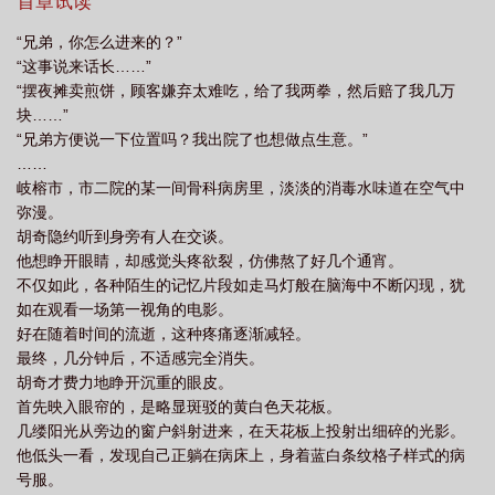
然。他若有所感。抬头看去。猩红如血的眸子好似能够穿透现实与
首章试读
阁无弹窗阅读
改变呼吸方式需要多久
从修改呼吸法开始变强好看吗
从修改
灵界间的壁垒。看到其中一尊尊强大，宛如神灵的存在。嘴角扬
“兄弟，你怎么进来的？”
起，咧开一个狰狞的弧度。低声微笑自语：“多么鲜活的食材啊！”
呼吸法开始变强起点
从修改呼吸法开始变强笔趣
从修改呼吸法开始变强无错
“这事说来话长……”
版
从修改呼吸法开始变强百度
从修改呼吸法开始变强 笔趣阁
从修改呼吸
“摆夜摊卖煎饼，顾客嫌弃太难吃，给了我两拳，然后赔了我几万
块……”
法开始变强百科
从修改呼吸法开始变强完TXT
“兄弟方便说一下位置吗？我出院了也想做点生意。”
……
岐榕市，市二院的某一间骨科病房里，淡淡的消毒水味道在空气中
弥漫。
胡奇隐约听到身旁有人在交谈。
他想睁开眼睛，却感觉头疼欲裂，仿佛熬了好几个通宵。
不仅如此，各种陌生的记忆片段如走马灯般在脑海中不断闪现，犹
如在观看一场第一视角的电影。
好在随着时间的流逝，这种疼痛逐渐减轻。
最终，几分钟后，不适感完全消失。
胡奇才费力地睁开沉重的眼皮。
首先映入眼帘的，是略显斑驳的黄白色天花板。
几缕阳光从旁边的窗户斜射进来，在天花板上投射出细碎的光影。
他低头一看，发现自己正躺在病床上，身着蓝白条纹格子样式的病
号服。