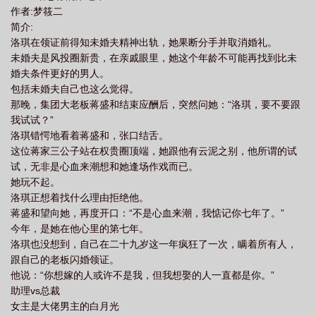
作者:梦筱二
简介:
洛琪在领证前得知未婚夫精神出轨，她果断分手并取消婚礼。
未婚夫是风投圈新贵，在亲戚眼里，她这个年龄不可能再找到比未
婚夫条件更好的男人。
包括未婚夫自己也这么觉得。
那晚，集团大老板蒋盛和结束应酬后，突然问她：“洛琪，要不要跟
我试试？”
洛琪错愕地看着蒋盛和，张口结舌。
这位蒋家三公子站在权贵圈顶端，她跟他有云泥之别，他所谓的试
试，无非是心血来潮想和她逢场作戏而已。
她玩不起。
洛琪正想着找什么理由拒绝他。
蒋盛和望向她，再度开口：“不是心血来潮，我惦记你七年了。”
今年，是她在他心里的第七年。
洛琪也没想到，自己在二十九岁这一年疯狂了一次，瞒着所有人，
跟自己的老板闪婚领证。
他说：“你想嫁的人或许不是我，但我想娶的人一直都是你。”
助理vs总裁
女主是大佬男主的白月光