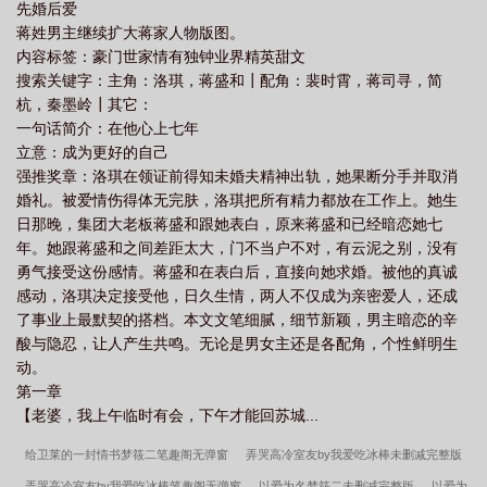
先婚后爱
蒋姓男主继续扩大蒋家人物版图。
内容标签：豪门世家情有独钟业界精英甜文
搜索关键字：主角：洛琪，蒋盛和┃配角：裴时霄，蒋司寻，简
杭，秦墨岭┃其它：
一句话简介：在他心上七年
立意：成为更好的自己
强推奖章：洛琪在领证前得知未婚夫精神出轨，她果断分手并取消
婚礼。被爱情伤得体无完肤，洛琪把所有精力都放在工作上。她生
日那晚，集团大老板蒋盛和跟她表白，原来蒋盛和已经暗恋她七
年。她跟蒋盛和之间差距太大，门不当户不对，有云泥之别，没有
勇气接受这份感情。蒋盛和在表白后，直接向她求婚。被他的真诚
感动，洛琪决定接受他，日久生情，两人不仅成为亲密爱人，还成
了事业上最默契的搭档。本文文笔细腻，细节新颖，男主暗恋的辛
酸与隐忍，让人产生共鸣。无论是男女主还是各配角，个性鲜明生
动。
第一章
【老婆，我上午临时有会，下午才能回苏城...
给卫莱的一封情书梦筱二笔趣阁无弹窗
弄哭高冷室友by我爱吃冰棒未删减完整版
弄哭高冷室友by我爱吃冰棒笔趣阁无弹窗
以爱为名梦筱二未删减完整版
以爱为