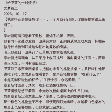
《给卫莱的一封情书》
文梦筱二
2023。10。17
【我觉得还是要提醒你一下，下个月我们订婚，你最好提前跟卫莱
断了。
】
章岩新盯着消息看了数秒，摁熄手机屏，没回。
他看向不远处沙发前，卫莱背对他，正躬身从包里取东西，棕咖色
修身长裙恰到好处地勾勒出她曼妙的身姿。
明天他生日，卫莱订了江景餐厅提前给他庆生。
章岩新抵着额角，从卫莱身上收回视线，落向窗外的江面上，两岸
渔火闪烁，不时有游艇经过。
卫莱取了东西坐回桌前，把精心准备的礼物放桌上，又轻轻往他那
边推了推，章岩新还在看窗外，她声音轻快愉悦：“在看什么？”
拿起高脚杯碰他的杯子，“生日快乐，永远爱我。”
章岩新转回身，淡笑，端起红酒象征性抿一口。
卫莱慢慢悠悠品着酒，余光数次瞥向桌面上的生日礼物。
然而章岩新没注意桌上多了东西，也没接收到她的眼神暗示。
那个棕色的礼物盒子不小，即便周围灯光幽暗，在铺着白色桌布的
餐桌上也足够显眼，但他就是没留意到。