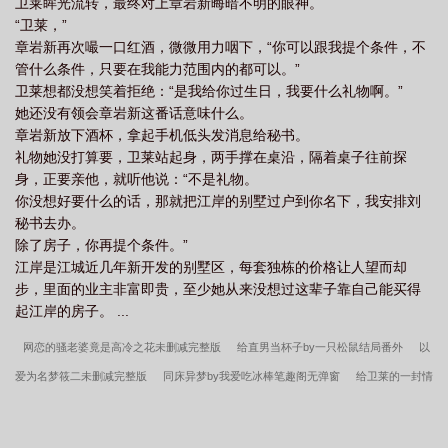
卫莱眸光流转，最终对上章岩新晦暗不明的眼神。
“卫莱，”
章岩新再次嘬一口红酒，微微用力咽下，“你可以跟我提个条件，不
管什么条件，只要在我能力范围内的都可以。”
卫莱想都没想笑着拒绝：“是我给你过生日，我要什么礼物啊。”
她还没有领会章岩新这番话意味什么。
章岩新放下酒杯，拿起手机低头发消息给秘书。
礼物她没打算要，卫莱站起身，两手撑在桌沿，隔着桌子往前探
身，正要亲他，就听他说：“不是礼物。
你没想好要什么的话，那就把江岸的别墅过户到你名下，我安排刘
秘书去办。
除了房子，你再提个条件。”
江岸是江城近几年新开发的别墅区，每套独栋的价格让人望而却
步，里面的业主非富即贵，至少她从来没想过这辈子靠自己能买得
起江岸的房子。 ...
网恋的骚老婆竟是高冷之花未删减完整版
给直男当杯子by一只松鼠结局番外
以
爱为名梦筱二未删减完整版
同床异梦by我爱吃冰棒笔趣阁无弹窗
给卫莱的一封情
书梦筱二结局番外
你若南风梦筱二未删减完整版
网恋的骚老婆竟是高冷之花结局
番外
以爱为名梦筱二结局番外
给直男当杯子by一只松鼠未删减完整版
同床异