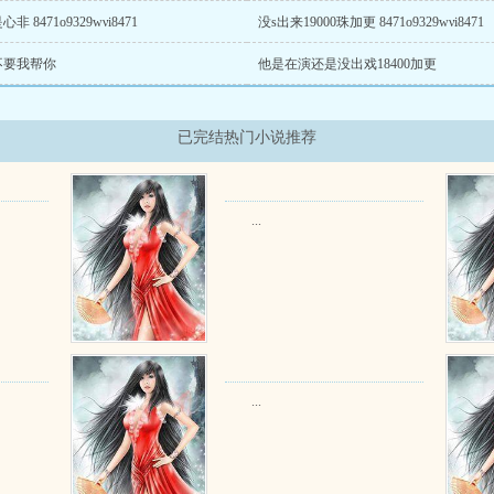
非 8471o9329wνi8471
没s出来19000珠加更 8471o9329wνi8471
不要我帮你
他是在演还是没出戏18400加更
已完结热门小说推荐
...
...