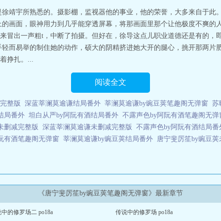
是徐靖宇所熟悉的。摄影棚，监视器他的事业，他的荣誉，大多来自于此。
上的画面，眼神用力到几乎能穿透屏幕，将那画面里那个让他极度不爽的人
来冒出一声粗t，中断了拍摄。但好在，徐导这点儿职业道德还是有的，
手轻而易举的制住她的动作，硕大的阴精挤进她大开的腿心，挑开那两片肥
挣扎。...
阅读全文
减完整版
深蓝莘澜莫逾谦结局番外
莘澜莫逾谦by豌豆荚笔趣阁无弹窗
苏
结局番外
坦白从严by阿阮有酒结局番外
不露声色by阿阮有酒笔趣阁无弹
未删减完整版
深蓝莘澜莫逾谦未删减完整版
不露声色by阿阮有酒结局番
阿阮有酒笔趣阁无弹窗
莘澜莫逾谦by豌豆荚结局番外
唐宁斐厉笙by豌豆
《唐宁斐厉笙by豌豆荚笔趣阁无弹窗》最新章节
中的修罗场二 po18a
传说中的修罗场 po18a