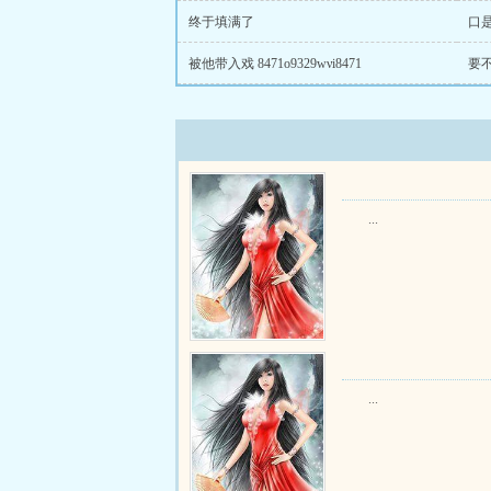
终于填满了
口是心
被他带入戏 8471o9329wνi8471
要
...
...