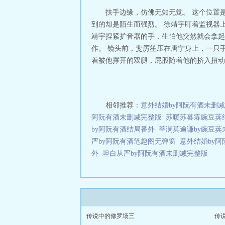
扶手边缘，仿佛无知无觉。 这个位置
到的却是陌生而强烈。 徐靖宇盯着监视器
靖宇捏紧扩音器的手，生怕他突然就会拿起
作。 镜头前，斐厉笙压在唐宁身上，一只
着被他撑开的双腿，屁股随着他的挤入扭动着
相邻推荐：
意外结婚by阿阮有酒未删
阿阮有酒未删减完整版
苏暖苏暮霖豌豆荚
by阿阮有酒结局番外
莘澜莫逾谦by豌豆荚
严by阿阮有酒笔趣阁无弹窗
意外结婚by
外
坦白从严by阿阮有酒未删减完整版
传说中的修罗场三
传说