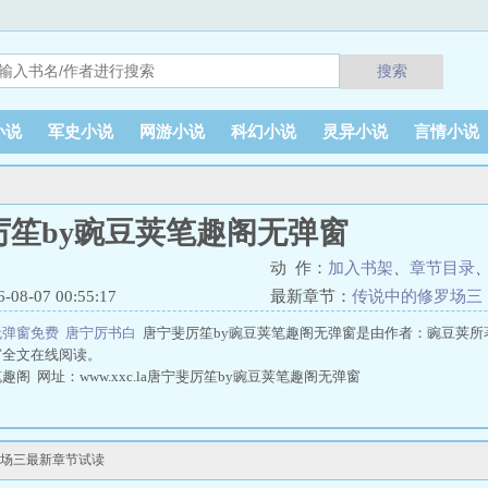
搜索
小说
军史小说
网游小说
科幻小说
灵异小说
言情小说
厉笙by豌豆荚笔趣阁无弹窗
动 作：
加入书架
、
章节目录
8-07 00:55:17
最新章节：
传说中的修罗场三
无弹窗免费
唐宁厉书白
唐宁斐厉笙by豌豆荚笔趣阁无弹窗是由作者：豌豆荚所
窗全文在线阅读。
阁 网址：www.xxc.la唐宁斐厉笙by豌豆荚笔趣阁无弹窗
罗场三最新章节试读