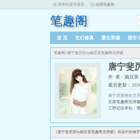
将本站设为首页
收藏笔趣阁
笔趣阁
首 页
玄幻修真
重生穿越
都市
笔趣阁
>
唐宁斐厉笙by豌豆荚笔趣阁无弹窗
唐宁斐
作 者：豌豆荚
最后更新：2026-0
唐宁厉景尧全文
豆荚笔趣阁无弹
三秒记住本站：笔趣
《唐宁斐厉笙by豌豆荚笔趣阁无弹窗》传说中的修