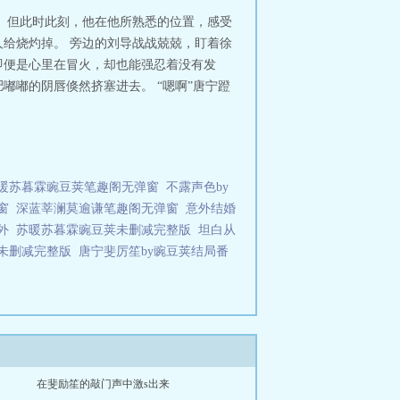
 但此时此刻，他在他所熟悉的位置，感受
给烧灼掉。 旁边的刘导战战兢兢，盯着徐
即便是心里在冒火，却也能强忍着没有发
嘟嘟的阴唇倏然挤塞进去。 “嗯啊”唐宁蹬
暖苏暮霖豌豆荚笔趣阁无弹窗
不露声色by
窗
深蓝莘澜莫逾谦笔趣阁无弹窗
意外结婚
外
苏暖苏暮霖豌豆荚未删减完整版
坦白从
荚未删减完整版
唐宁斐厉笙by豌豆荚结局番
在斐励笙的敲门声中激s出来