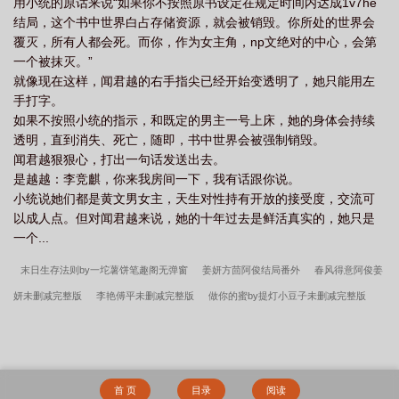
用小统的原话来说“如果你不按照原书设定在规定时间内达成1v7he
结局，这个书中世界白占存储资源，就会被销毁。你所处的世界会
覆灭，所有人都会死。而你，作为女主角，np文绝对的中心，会第
一个被抹灭。”
就像现在这样，闻君越的右手指尖已经开始变透明了，她只能用左
手打字。
如果不按照小统的指示，和既定的男主一号上床，她的身体会持续
透明，直到消失、死亡，随即，书中世界会被强制销毁。
闻君越狠狠心，打出一句话发送出去。
是越越：李竞麒，你来我房间一下，我有话跟你说。
小统说她们都是黄文男女主，天生对性持有开放的接受度，交流可
以成人点。但对闻君越来说，她的十年过去是鲜活真实的，她只是
一个...
末日生存法则by一坨薯饼笔趣阁无弹窗
姜妍方茴阿俊结局番外
春风得意阿俊姜
妍未删减完整版
李艳傅平未删减完整版
做你的蜜by提灯小豆子未删减完整版
李艳傅平笔趣阁无弹窗
姜妍方茴阿俊笔趣阁无弹窗
越海by提灯小豆子未删减完
整版
春宵李艳和博平笔趣阁无弹窗
做你的蜜by提灯小豆子结局番外
春风得意
阿俊姜妍结局番外
春风得意阿俊姜妍笔趣阁无弹窗
越海by提灯小豆子笔趣阁无弹
首 页
目录
阅读