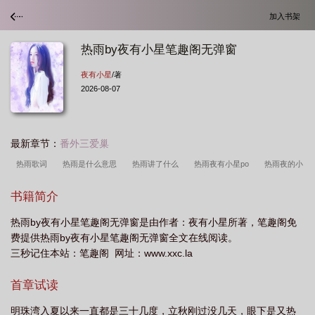
加入书架
热雨by夜有小星笔趣阁无弹窗
夜有小星
/著
2026-08-07
最新章节：
番外三爱巢
热雨歌词
热雨是什么意思
热雨讲了什么
热雨夜有小星po
热雨夜的小
星TXT
热雨简介
热雨 夜有小星
热雨夜有小星怎么弄
电影热雨
热
书籍简介
雨
热雨by夜有小星笔趣阁无弹窗是由作者：夜有小星所著，笔趣阁免
费提供热雨by夜有小星笔趣阁无弹窗全文在线阅读。
三秒记住本站：笔趣阁 网址：www.xxc.la
首章试读
明珠湾入夏以来一直都是三十几度，立秋刚过没几天，眼下是又热