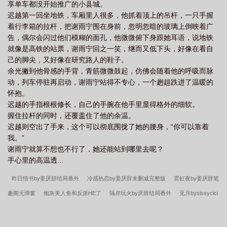
享单车都没开始推广的小县城。
迟越第一回坐地铁，车厢里人很多，他抓着顶上的吊杆，一只手握
着行李箱的拉杆，把谢雨宁围在身前，忽明忽暗的玻璃上倒映着广
告，偶尔会闪过他们模糊的面孔，他微微俯下身跟她耳语，说地铁
就像是高铁的站票，谢雨宁回之一笑，继而又低下头，好像在看自
己的脚尖，又好像在研究路人的鞋子。
余光撇到他骨感的手背，青筋微微鼓起，仿佛会随着他的呼吸而脉
动，列车停驻再启动，谢雨宁站得不专心，一个趔趄跌进了温暖的
怀抱。
迟越的手指根根修长，自己的手腕在他手里显得格外的细软。
握住拉杆的同时，还覆盖住了他的余温。
迟越则空出了手来，这个可以彻底围拢了她的腰身，“你可以靠着
我。”
谢雨宁就算不想也不行了，她还能站到哪里去呢？
手心里的高温透...
昨日情书by姜厌辞结局番外
冷感热恋by姜厌辞未删减完整版
霓虹夜by姜厌辞笔
趣阁无弹窗
炮灰美人鱼和反派HE了
隔岸玩火by厌辞结局番外
见月bysissycici
未删减完整版
防止师兄变鬼的1001式
男神竟是我的老婆粉
昨日情书by姜厌辞
未删减完整版
昨日情书by姜厌辞笔趣阁无弹窗
隔岸玩火by厌辞笔趣阁无弹窗