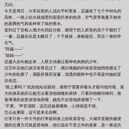
又闷。
今天是周日，火车站里的人流比平时更多，迟越坐了七个半钟头的
高铁，一踏上站台就感受到迎面扑来的热浪，空气里带着夏天独有
的蒸腾热气和各种串了味的香水。
直到过了安检人潮才向四处分散，谢雨宁把人群里的高个子都扫了
一遍，迟越实在是太醒目了，个子挺拔，身板挺括，而且一身的学
生气。
“阿越——”
“姐姐——”
迟越大步向她走来，人群主动避让着神色匆匆的少年。
过完年后他们就没有再见过了，偶尔视频的时候发现他悄然褪去了
少年的轮廓了，眉眼舒展而深邃，清透的眼眸中也不再是对她的盲
目依恋。
“路上累吗？”此刻他站在眼前，谢雨宁需要仰着头才能与他对视，莫
大的身高差距让她无法看清他细微的表情，只看到他喉结锋利，推
着薄薄的皮肤深深地吞咽，她也不自觉地跟着咽了一下。
“不累。”声音清朗，说完还扬着嘴角，心情很是不错。
怎么会累呢，这可是来见你啊。
行李只有一件大号的行李箱和身上的双肩背包，大城市里最快最便
捷的交通方式就是搭地铁，他们远在千里之外的老家，是一座连共