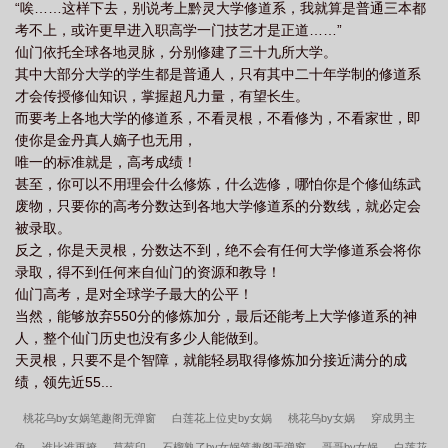
“唉……这样下去，别说考上黔灵大学修道系，我就算是普通三本都
考不上，或许更早进入职高学一门技艺才是正道……”
仙门依托全球各地灵脉，分别修建了三十九所大学。
其中大部分大学的学生都是普通人，只有其中二十年学制的修道系
才会传授修仙知识，掌握超凡力量，有望长生。
而要考上各地大学的修道系，不看灵根，不看修为，不看家世，即
使你是金丹真人嫡子也无用，
唯一的标准就是，高考成绩！
甚至，你可以不用理会什么修炼，什么选修，哪怕你是个修仙练武
废物，只要你的高考分数达到各地大学修道系的分数线，就必定会
被录取。
反之，你是天灵根，分数达不到，绝不会有任何大学修道系会将你
录取，得不到任何来自仙门的资源和教导！
仙门高考，是对全球学子最大的公平！
当然，能够放弃550分的修炼加分，最后还能考上大学修道系的神
人，整个仙门历史也没有多少人能做到。
天灵根，只要不是个智障，就能轻易取得修炼加分接近满分的成
绩，领先近55...
桃花乌by女娲笔趣阁无弹窗
白莲花上位史by女娲
桃花乌by女娲
穿成男主
角
谁比谁更撩
草莓印
石榴熟了by女娲笔趣阁无弹窗
哥哥by女娲
白莲花