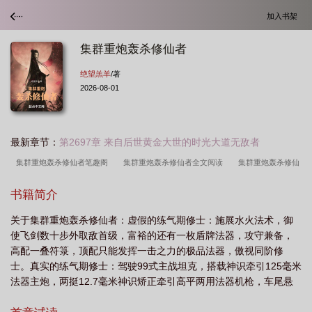
加入书架
集群重炮轰杀修仙者
绝望羔羊
/著
2026-08-01
最新章节：
第2697章 来自后世黄金大世的时光大道无敌者
集群重炮轰杀修仙者笔趣阁
集群重炮轰杀修仙者全文阅读
集群重炮轰杀修仙
者百度百科
集群重炮轰杀修仙者蚂蚁文学
集群重炮轰杀修仙者起点中文
书籍简介
网
集群重炮轰杀修仙者百科
集群重炮轰杀修仙者类似
集群重炮轰杀修仙者
关于集群重炮轰杀修仙者：虚假的练气期修士：施展水火法术，御
txt
集群重炮轰杀修仙者txt奇书
集群重炮轰杀修仙者免费阅读
集群重炮轰
使飞剑数十步外取敌首级，富裕的还有一枚盾牌法器，攻守兼备，
杀修仙者短剧
集群重炮轰杀修仙者123书网
集群重炮轰杀修仙者免费
集群
高配一叠符箓，顶配只能发挥一击之力的极品法器，傲视同阶修
重炮轰杀修仙者篱笆好文学
集群重炮轰杀修仙者境界划分
集群重炮轰杀修仙者
士。真实的练气期修士：驾驶99式主战坦克，搭载神识牵引125毫米
法器主炮，两挺12.7毫米神识矫正牵引高平两用法器机枪，车尾悬
完整版
集群重炮轰杀修仙者起点
集群重炮轰杀修仙者TXT
集群重炮轰杀修
挂9枚各式电磁神识联合牵引导弹，4架侦查无人机，在20公里外将
仙者无错版无防盗
集群重炮轰杀修仙者无错版
集群重炮轰杀修仙者txt百