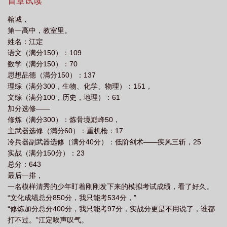
敌人轰成灰烬。更真实的元婴修士：空天母舰集群，作战范围万
首章试读
度
集群重炮轰杀修仙者 绝望羔羊
集群重炮轰杀修仙者百度
集群重炮轰杀
里……
榕城，
修仙者无防盗破解版
集群重炮轰杀修仙者最新章节
集群重炮轰杀修仙者精校
第一高中，教室里。
版
姓名：江定
语文（满分150）：109
数学（满分150）：70
思想品德（满分150）：137
理综（满分300，生物、化学、物理）：151，
文综（满分100，历史，地理）：61
加分选修——
修炼（满分300）：炼骨境巅峰50，
主武器选修（满分60）：重机枪：17
冷兵器副武器选修（满分40分）：低阶剑术——疾风三斩，25
实战（满分150分）：23
总分：643
最后一排，
一名模样清秀的少年盯着刚刚发下来的模拟考试成绩，看了好久。
“文化成绩总分850分，我只能考534分，”
“修炼加分总分400分，我只能考97分，实战分更是不用说了，谁都
打不过。”江定唉声叹气。