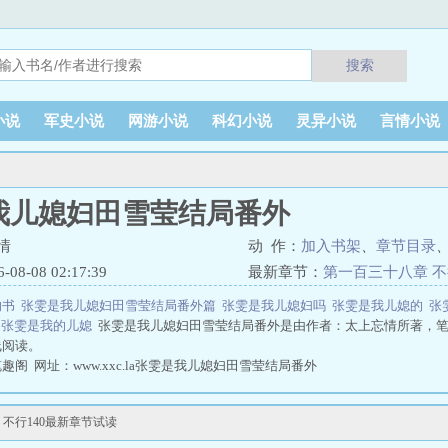
搜索
小说
军史小说
网游小说
科幻小说
灵异小说
言情小说
我儿媳妇田雪莹结局番外
情
动 作：
加入书架
、
章节目录
8-08 02:17:39
最新章节：
第一百三十八章 不
的书
张雯是我儿媳妇田雪莹结局番外篇
张雯是我儿媳妇吗
张雯是我儿媳的
张
婿
张雯是我的儿媳
张雯是我儿媳妇田雪莹结局番外是由作者：太上忘情所著，
线阅读。
阁 网址：www.xxc.la张雯是我儿媳妇田雪莹结局番外
不行140最新章节试读