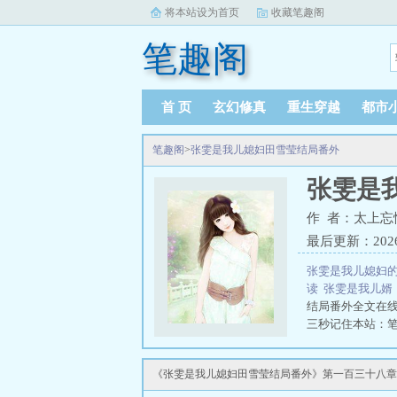
将本站设为首页
收藏笔趣阁
笔趣阁
首 页
玄幻修真
重生穿越
都市
笔趣阁
>
张雯是我儿媳妇田雪莹结局番外
张雯是
作 者：太上忘
最后更新：2026-0
张雯是我儿媳妇
读
张雯是我儿
结局番外全文在
三秒记住本站：笔趣
《张雯是我儿媳妇田雪莹结局番外》第一百三十八章 