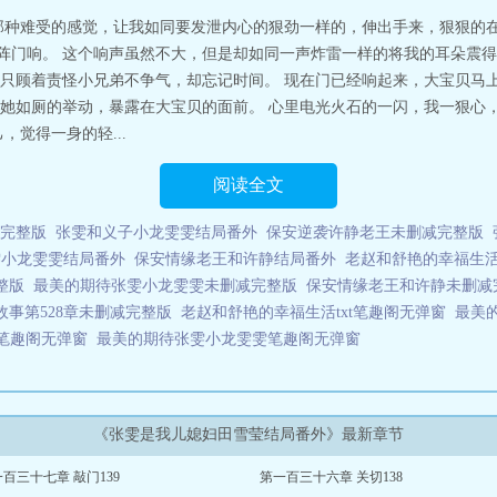
那种难受的感觉，让我如同要发泄内心的狠劲一样的，伸出手来，狠狠的
一阵门响。 这个响声虽然不大，但是却如同一声炸雷一样的将我的耳朵震
只顾着责怪小兄弟不争气，却忘记时间。 现在门已经响起来，大宝贝马
她如厕的举动，暴露在大宝贝的面前。 心里电光火石的一闪，我一狠心
觉得一身的轻...
阅读全文
完整版
张雯和义子小龙雯雯结局番外
保安逆袭许静老王未删减完整版
雯小龙雯雯结局番外
保安情缘老王和许静结局番外
老赵和舒艳的幸福生活
整版
最美的期待张雯小龙雯雯未删减完整版
保安情缘老王和许静未删减
故事第528章未删减完整版
老赵和舒艳的幸福生活txt笔趣阁无弹窗
最美
笔趣阁无弹窗
最美的期待张雯小龙雯雯笔趣阁无弹窗
《张雯是我儿媳妇田雪莹结局番外》最新章节
百三十七章 敲门139
第一百三十六章 关切138