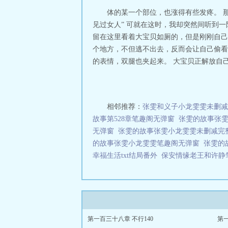
体的某一个部位，也涨得有些发疼。 
见过女人” 可就在这时，我却突然间听到
留在这里看着大宝贝如厕的，但是刚刚自己
个地方，不但逃不出去，反而会让自己偷看
的表情，双腿也夹起来。 大宝贝正解放自己，
相邻推荐：
张雯和义子小龙雯雯未删减
故事第528章笔趣阁无弹窗
张雯的故事张
无弹窗
张雯的故事张雯小龙雯雯未删减完
的故事张雯小龙雯雯笔趣阁无弹窗
张雯的
幸福生活txt结局番外
保安情缘老王和许静
第一百三十八章 不行140
第一