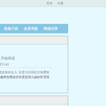
登录
注册
其他小说
会员书架
阅读记录
、
开始阅读
行140
雯是谁的女儿
张雯大结局全文免费阅
笔趣阁免费提供张雯是我儿媳妇田雪莹