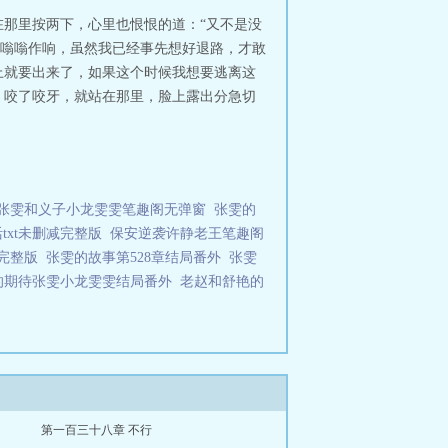
在那里按两下，心里也恨恨的道：“又不是没
得嗡嗡作响，虽然我已经事先想好退路，才敢
上就要出来了，如果这个时候我想要逃离这
，咬了咬牙，就站在那里，脸上露出分急切
张雯和义子小龙雯雯笔趣阁无弹窗
张雯的
txt未删减完整版
保安逆袭许静老王笔趣阁
完整版
张雯的故事第528章结局番外
张雯
的期待张雯小龙雯雯结局番外
老赵和舒艳的
第一百三十八章 不行