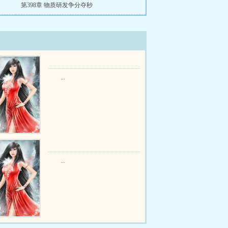
第398章 物质研发争分夺秒
...
...