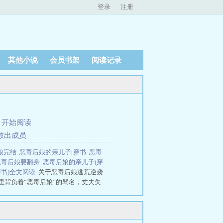
登录
注册
其他小说
会员书架
阅读记录
、
开始阅读
线救出成员
娘完结
恶毒后娘的亲儿子[穿书
恶毒
恶毒后娘要翻身
恶毒后娘的亲儿子(穿
穿书)全文阅读
关于恶毒后娘逃荒逆袭
背负着“恶毒后娘”的骂名，丈夫失
悄然绑定——逃荒生存系统。它不赐
，药与耐心解开孩子们心结，换得一
她点燃烟雾她缝合伤口，被斥妖术
流。她一次次在信任与怀疑之间挣