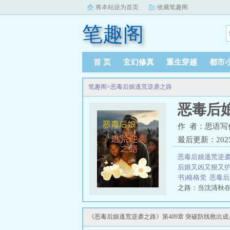
将本站设为首页
收藏笔趣阁
笔趣阁
首 页
玄幻修真
重生穿越
都市
笔趣阁
>
恶毒后娘逃荒逆袭之路
恶毒后
作 者：思语写
最后更新：2025-0
恶毒后娘逃荒逆
后娘又凶又狠又
书)格格党
恶毒
之路：当沈清秋
踪，族老逼嫁，
予力量，只给予
《恶毒后娘逃荒逆袭之路》第409章 突破防线救出
线生机。可好感
弹，在尸横遍野