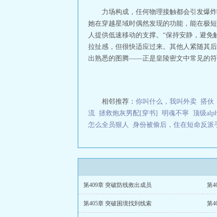
扎，每一次转折
力场构成，任何物理接触都会引发爆炸
卷入王朝更迭的
她在穿越星域时偶然发现的功能，能在极短
火种。而当一切
人提供低速移动的支撑。“保持安静，避免
延伸恶毒后娘逃
拉扯感，但很快适应过来。其他人紧随其后
出熟悉的图腾——正是皇陵密文中常见的符号结
相邻推荐：
你叫什么，我叫外卖
搭伙
流
拯救炮灰男配[穿书]
明魂不寧
顶级al
怎么全员狠人
身份被偷后，住在短命反派
第409章 突破防线救出成员
第4
第405章 突破困境找到线索
第4