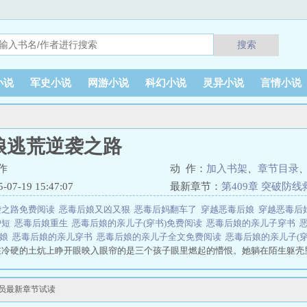
搜索
小说
军史小说
网游小说
科幻小说
灵异小说
言情小说
娘逃荒逆袭之路
作
动 作：
加入书架
、
章节目录
7-19 15:47:07
最新章节：
第409章 突破防
袭之路免费阅读
恶毒后娘又凶又狠
恶毒后妈翻车了
穿越恶毒后娘
穿越恶毒后
护短
恶毒后娘重生
恶毒后娘的亲儿子(穿书)免费阅读
恶毒后娘的亲儿子穿书
后娘
恶毒后娘的亲儿穿书
恶毒后娘的亲儿子全文免费阅读
恶毒后娘的亲儿子(
在冷硬的土炕上睁开眼映入眼帘的是三个孩子眼里燃起的懵恨。她躺在陌生躯壳里
田产将失。一场旱灾压垮了村庄，也撕开了人性的裂缝。绝境中，一道无形系统
工具，却要求以人心为交换。换取第一缕信任；用草她用现代医术救下濒死村长
成员最新章节试读
度如风中残烛，稍有不慎便熄灭殆尽。逃荒路上，山匪、流民、天灾接踵而至。
中护住队伍；却赢得生命尊重。一次预警，换来三十余人脱险，却也引来猜忌暗