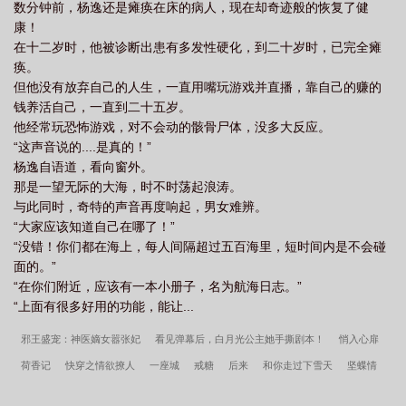
数分钟前，杨逸还是瘫痪在床的病人，现在却奇迹般的恢复了健
康！
在十二岁时，他被诊断出患有多发性硬化，到二十岁时，已完全瘫
痪。
但他没有放弃自己的人生，一直用嘴玩游戏并直播，靠自己的赚的
钱养活自己，一直到二十五岁。
他经常玩恐怖游戏，对不会动的骸骨尸体，没多大反应。
“这声音说的....是真的！”
杨逸自语道，看向窗外。
那是一望无际的大海，时不时荡起浪涛。
与此同时，奇特的声音再度响起，男女难辨。
“大家应该知道自己在哪了！”
“没错！你们都在海上，每人间隔超过五百海里，短时间内是不会碰
面的。”
“在你们附近，应该有一本小册子，名为航海日志。”
“上面有很多好用的功能，能让...
邪王盛宠：神医嫡女嚣张妃
看见弹幕后，白月光公主她手撕剧本！
悄入心扉
荷香记
快穿之情欲撩人
一座城
戒糖
后来
和你走过下雪天
坚蝶情
深
经年贪妄
昭昭
抓马的尷尬也很浪漫
异界摆摊，县令催我快出摊