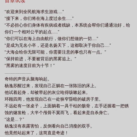
首章试读
短剧
全民大航海我开局一条幽灵船女主是谁
我开局一条幽灵船txt
全民大
“欢迎来到全民航海求生游戏....”
航海我开局一条幽灵船漫画
我开局一条幽灵船最新章节
全民大航海
我开局
“接下来，你们将在海上度过余生.....”
一条幽灵船免费阅读
我开局一条幽灵船百度百科
我开局一条幽灵船 新买的桃
“不必担心你们身体有疾病或者残缺，本系统会帮你们通通治好，给
你们一个相对公平的起点.....”
子
我开局一条幽灵船主角
我开局一条幽灵船动漫
“你们可以在海上自由航行，做你们想做的一切....”
“是成为无名小卒，还是名扬天下，这都取决于你自己....”
“大海会给你无限可能，你需要注意的事也只有一点。”
“保持前进，不要被背后的黑雾追上。”
“黑雾的速度目前为十节！”
......................
奇特的声音从脑海响起。
杨逸苏醒过来，发现自己正躺在一张陈旧的床上。
他试着起身，却被带起的灰尘呛得咳嗽起来。
环顾四周，他发现自己在一处狭窄昏暗的破房子里。
不远处有一张桌子，上面躺着一具干枯的骸骨，左手还握着一把锈
蚀的燧发枪，大半个颅骨不翼而飞，看起来是自杀身亡。
“这是...？”
杨逸没有表露害怕，反倒看向自己消瘦的双手。
他竟然站起来了，这简直是奇迹！