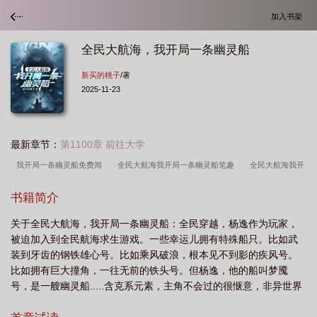
加入书架
全民大航海，我开局一条幽灵船
新买的桃子
/著
2025-11-23
最新章节：
第1100章 前往大学
我开局一条幽灵船免费阅
全民大航海我开局一条幽灵船笔趣
全民大航海我开
局一条幽灵船百度百科
全民大航海我开局一条幽灵船好看吗
我开局一条幽灵船
书籍简介
最新章节列表_
我开局一条幽灵船笔趣阁
全民大航海我开局一条幽灵船
我
关于全民大航海，我开局一条幽灵船：全民穿越，杨逸作为玩家，
开局一条幽灵船番茄
全民大航海我开局一条幽灵船txt
全民大航海我开局一条
被迫加入到全民航海求生游戏。一些幸运儿拥有特殊船只。比如武
幽灵船百度
我开局一条幽灵船女主是谁
我开局一条幽灵船作者新买的桃
装到牙齿的钢铁雄心号。比如乘风破浪，根本见不到影的疾风号。
子
全民大航海我开局一条幽灵船视频
全民大航海我开局一条幽灵船结局
我
比如拥有巨大撞角，一往无前的铁头号。但杨逸，他的船叫梦魇
号，是一艘幽灵船.....含克系元素，主角不会过的很惬意，非异世界
开局一条幽灵船全文.txt
我开局一条幽灵船
全民大航海我开局一条幽灵船笔趣
度假，非轻松文。
阁
我开局一条幽灵船(诡海之旅)
翠西雅结局
全民大航海我开局一条幽灵船