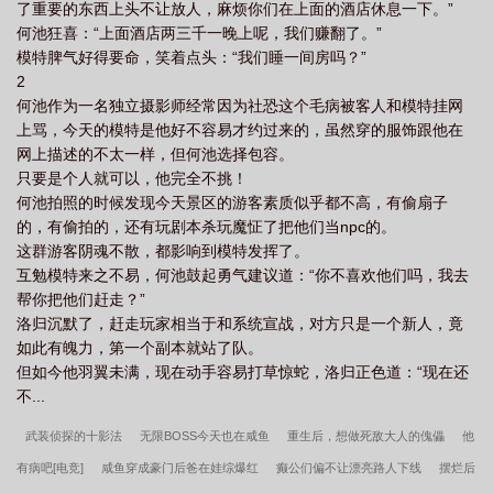
了重要的东西上头不让放人，麻烦你们在上面的酒店休息一下。”
何池狂喜：“上面酒店两三千一晚上呢，我们赚翻了。”
模特脾气好得要命，笑着点头：“我们睡一间房吗？”
2
何池作为一名独立摄影师经常因为社恐这个毛病被客人和模特挂网
上骂，今天的模特是他好不容易才约过来的，虽然穿的服饰跟他在
网上描述的不太一样，但何池选择包容。
只要是个人就可以，他完全不挑！
何池拍照的时候发现今天景区的游客素质似乎都不高，有偷扇子
的，有偷拍的，还有玩剧本杀玩魔怔了把他们当npc的。
这群游客阴魂不散，都影响到模特发挥了。
互勉模特来之不易，何池鼓起勇气建议道：“你不喜欢他们吗，我去
帮你把他们赶走？”
洛归沉默了，赶走玩家相当于和系统宣战，对方只是一个新人，竟
如此有魄力，第一个副本就站了队。
但如今他羽翼未满，现在动手容易打草惊蛇，洛归正色道：“现在还
不...
武装侦探的十影法
无限BOSS今天也在咸鱼
重生后，想做死敌大人的傀儡
他
有病吧[电竞]
咸鱼穿成豪门后爸在娃综爆红
癫公们偏不让漂亮路人下线
摆烂后