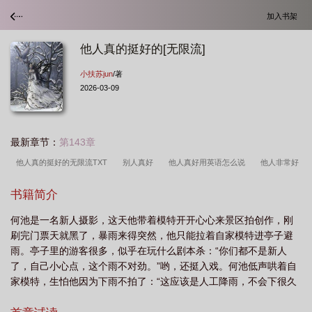
加入书架
他人真的挺好的[无限流]
小扶苏jun
/著
2026-03-09
最新章节：
第143章
他人真的挺好的无限流TXT
别人真好
他人真好用英语怎么说
他人非常好
用英语怎么写
他人挺好的英语怎么说
他人真的很好用英语怎么说
她人挺好
书籍简介
的是什么意思
他人真的很好
他人真的很好吗?
他人真的挺好的无限
何池是一名新人摄影，这天他带着模特开开心心来景区拍创作，刚
流
他人真好作文
其实她人挺好的
他人很好
他人真的挺好的无限流免
刷完门票天就黑了，暴雨来得突然，他只能拉着自家模特进亭子避
费
他人真的挺好的无限流扶茶
他人很好用英语怎么说?
他人很好的英文怎
雨。亭子里的游客很多，似乎在玩什么剧本杀：“你们都不是新人
么说
他人真好的英语
他人真的挺好的无限流免费阅读
了，自己小心点，这个雨不对劲。”哟，还挺入戏。何池低声哄着自
家模特，生怕他因为下雨不拍了：“这应该是人工降雨，不会下很久
的。”模特乖巧的点了点头：“嗯。”好不容易拍完创作，景区的门竟