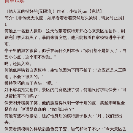
然挂了锁，何池只好求助保安：“可以帮忙开下门吗？”保安咧开嘴笑
首章试读
了笑，他的脸瘦得只剩一张干瘪的皮，笑起来嘴里全是血肉，说话
《他人真的挺好的[无限流]》作者：小扶苏jun【完结】
阴森森的：“你想出去？”何池有些不敢接话，还好他身后的模特胆子
简介:【非传统无限流，如果看着看着突然眉头紧锁，请及时止损】
很大：“对，我们想出去。”保安看清模特的样貌后脸色变了变，语气
1
和蔼了不少：“今天景区丢了重要的东西上头不让放人，麻烦你们在
何池是一名新人摄影，这天他带着模特开开心心来景区拍创作，刚
上面的酒店休息一下。”何池狂喜：“上面酒店两三千一晚上呢，我们
刷完门票天就黑了，暴雨来得突然，他只能拉着自家模特进亭子避
赚翻了。”模特脾气好得要命，笑着点头：“我们睡一间房吗？”
雨。
亭子里的游客很多，似乎在玩什么剧本杀：“你们都不是新人了，自
己小心点，这个雨不对劲。”
哟，还挺入戏。
何池低声哄着自家模特，生怕他因为下雨不拍了：“这应该是人工降
雨，不会下很久的。”
模特乖巧的点了点头：“嗯。”
好不容易拍完创作，景区的门竟然挂了锁，何池只好求助保安：“可
以帮忙开下门吗？”
保安咧开嘴笑了笑，他的脸瘦得只剩一张干瘪的皮，笑起来嘴里全
是血肉，说话阴森森的：“你想出去？”
何池有些不敢接话，还好他身后的模特胆子很大：“对，我们想出
去。”
保安看清模特的样貌后脸色变了变，语气和蔼了不少：“今天景区丢