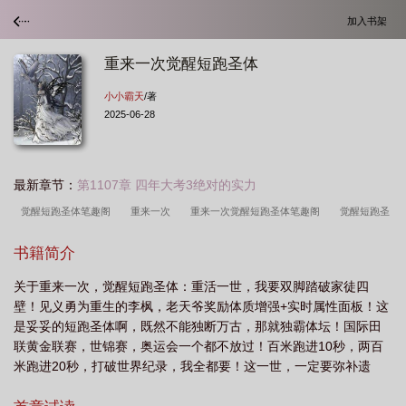
加入书架
重来一次觉醒短跑圣体
小小霸天
/著
2025-06-28
最新章节：
第1107章 四年大考3绝对的实力
觉醒短跑圣体笔趣阁
重来一次
重来一次觉醒短跑圣体笔趣阁
觉醒短跑圣
体
重来一次觉醒短跑圣体
书籍简介
关于重来一次，觉醒短跑圣体：重活一世，我要双脚踏破家徒四
壁！见义勇为重生的李枫，老天爷奖励体质增强+实时属性面板！这
是妥妥的短跑圣体啊，既然不能独断万古，那就独霸体坛！国际田
联黄金联赛，世锦赛，奥运会一个都不放过！百米跑进10秒，两百
米跑进20秒，打破世界纪录，我全都要！这一世，一定要弥补遗
憾，活出精彩！