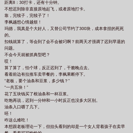
距离8：30打卡，还有十分钟。
不想迟到除非直接原地起飞，或者原地打卡。
靠，完犊子，完犊子了！
李枫越想心情越烦！
玛德，我真是个大好人，又替公司节约了300块，成本拿捏的死死
的。
扣钱就算了，等会到了会不会被叼啊？前两天才强调了迟到早退的
问题。
不会今天就被抓典型吧？
哎！
算了算了，怕个球，反正迟到了，干脆晚点去。
看着前边有拉推车卖早餐的，李枫果断停下。
“老板，要个油条和豆浆，多少钱？”
“一共五块！”
花了五块钱买了根油条和一杯豆浆。
吃饱再说，迟到一分钟和一小时反正也没多大区别。
油条入口嚼了几下。
呸！
咋这么难吃！
本想跟老板理论一下，但抬头看到的却是一个女人背着孩子在卖早