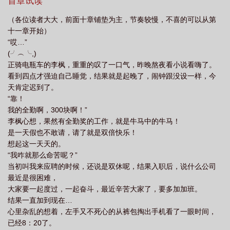
首章试读
（各位读者大大，前面十章铺垫为主，节奏较慢，不喜的可以从第
十一章开始）
“哎…”
(╯︵╰,)
正骑电瓶车的李枫，重重的叹了一口气，昨晚熬夜看小说看嗨了。
看到四点才强迫自己睡觉，结果就是起晚了，闹钟跟没设一样，今
天肯定迟到了。
“靠！
我的全勤啊，300块啊！”
李枫心想，果然有全勤奖的工作，就是牛马中的牛马！
是一天假也不敢请，请了就是双倍快乐！
想起这一天天的。
“我咋就那么命苦呢？”
当初叫我来应聘的时候，还说是双休呢，结果入职后，说什么公司
最近是很困难，
大家要一起度过，一起奋斗，最近辛苦大家了，要多加加班。
结果一直加到现在…
心里杂乱的想着，左手又不死心的从裤包掏出手机看了一眼时间，
已经8：20了。