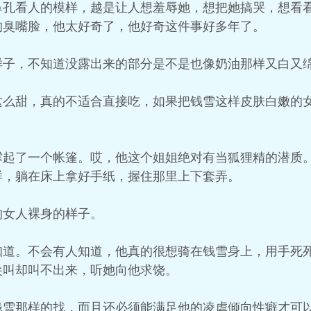
鼻孔看人的模样，越是让人想羞辱她，想把她搞哭，想看
的臭嘴脸，他太好奇了，他好奇这件事好多年了。
样子，不知道没露出来的部分是不是也像奶油那样又白又
这么甜，真的不适合直接吃，如果把钱雪这样皮肤白嫩的
。
撑起了一个帐篷。哎，他这个姐姐绝对有当狐狸精的潜质
样，躺在床上拿好手纸，握住那里上下套弄。
的女人裸身的样子。
知道。不会有人知道，他真的很想骑在钱雪身上，用手死
尖叫却叫不出来，听她向他求饶。
钱雪那样的找，而且还必须能满足他的凌虐倾向性癖才可