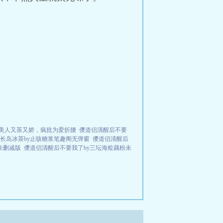
美人又茶又娇，疯批为爱折腰
儍道侣清醒后不要
长岛冰茶by止咳糖浆笔趣阁无弹窗
儍道侣清醒后
未删减版
儍道侣清醒后不要我了by三坛海烩藕粉未