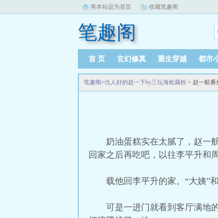
将本站设为首页
收藏笔趣阁
笔趣阁
首 页
玄幻修真
重生穿越
都市
笔趣阁
>
仇人好的超一下by三坛海烩藕粉
> 赵一航番
奶油蛋糕实在太腻了，赵一
回家之后再吃吧，以往李平升和
载他回李平升的家。“大姨”和
可是一进门就看到客厅满地