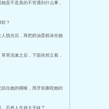
看她是不是真的不管遇到什么事，
绵软？
女人脱光后，再把奶油蛋糕涂在她
。草草洗漱之后，下面依然立着，
死掐住她的咽喉，用牙齿撕咬她的
以，不然人生就太无味了。