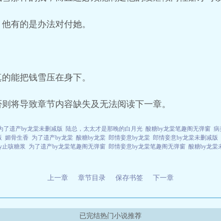
，他有的是办法对付她。
真的能把钱雪压在身下。
否则将导致章节内容缺失及无法阅读下一章。
为了遗产by龙棠未删减版
陆总，太太才是那晚的白月光
酸糖by龙棠笔趣阁无弹窗
病
版
媚骨生香
为了遗产by龙棠
酸糖by龙棠
郎情妾意by龙棠
郎情妾意by龙棠未删减版
y止咳糖浆
为了遗产by龙棠笔趣阁无弹窗
郎情妾意by龙棠笔趣阁无弹窗
酸糖by龙棠
上一章
章节目录
保存书签
下一章
已完结热门小说推荐