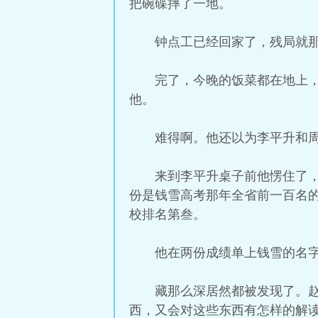
把碗碟摔了一地。
钟点工已经回家了，残局就
完了，今晚的饭菜都在地上
他。
难得啊。他还以为李平升和
来到李平升桌子前他愣住了
份是钱雪高考那年全省前一百名
校排名第叁。
他在两份成绩单上钱雪的名
藏那么深居然都被发现了。
西，又会对这些东西有怎样的解