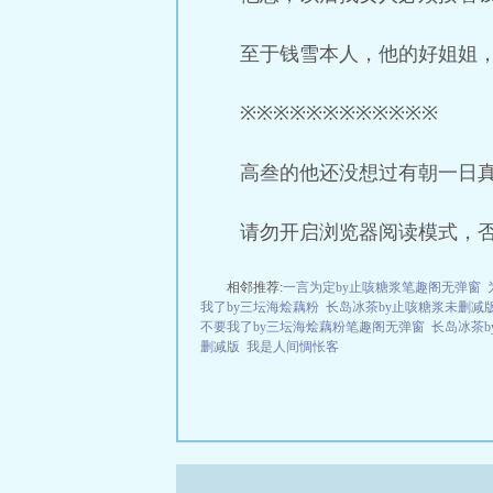
至于钱雪本人，他的好姐姐
※※※※※※※※※※※※
高叁的他还没想过有朝一日
请勿开启浏览器阅读模式，
相邻推荐:
一言为定by止咳糖浆笔趣阁无弹窗
我了by三坛海烩藕粉
长岛冰茶by止咳糖浆未删减
不要我了by三坛海烩藕粉笔趣阁无弹窗
长岛冰茶b
删减版
我是人间惆怅客