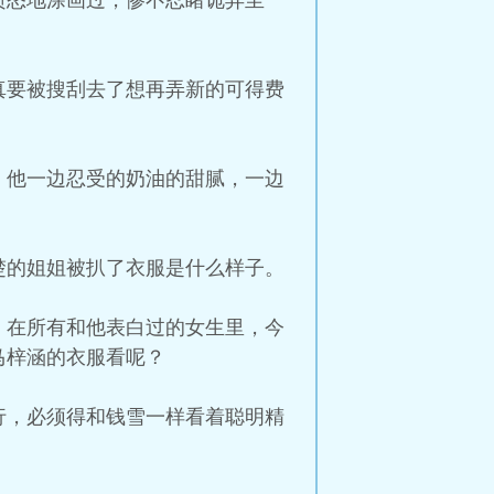
愤怒地涂画过，惨不忍睹诡异至
真要被搜刮去了想再弄新的可得费
，他一边忍受的奶油的甜腻，一边
楚的姐姐被扒了衣服是什么样子。
，在所有和他表白过的女生里，今
马梓涵的衣服看呢？
行，必须得和钱雪一样看着聪明精