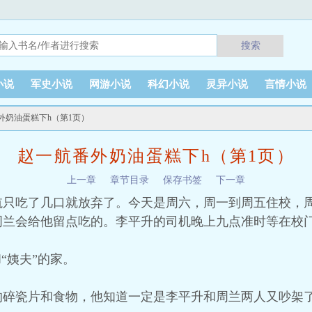
搜索
小说
军史小说
网游小说
科幻小说
灵异小说
言情小说
外奶油蛋糕下h（第1页）
赵一航番外奶油蛋糕下h（第1页）
上一章
章节目录
保存书签
下一章
航只吃了几口就放弃了。今天是周六，周一到周五住校，
周兰会给他留点吃的。李平升的司机晚上九点准时等在校
“姨夫”的家。
的碎瓷片和食物，他知道一定是李平升和周兰两人又吵架