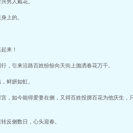
时兴男人戴花。
在身上的。
兴起来！
同行，引来沿路百姓纷纷向天街上抛洒春花万千。
溢，鲜妍如虹。
深宫，如今能得爱妻在侧，又得百姓投掷百花为他庆生，
辗转反侧数日，心头迎春。