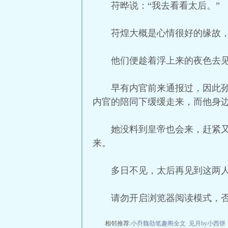
苻晔说：“我去看看太后。”
苻煌大概是心情很好的缘故，
他们便趁着浮上来的夜色去
早有内官前来通报过，因此
内官的陪同下缓缓走来，而他身
她没料到皇帝也会来，赶紧
来。
多日不见，太后再见到这两
请勿开启浏览器阅读模式，
相邻推荐:
小乔魏劭笔趣阁全文
见月by小西饼