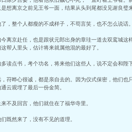
那日除夕宫宴，他看他依旧贼心不死，一直盯着王爷看。
只是想离京之前见王爷一面，结果从头到尾都没见谢良璧
他了，整个人都瘦的不成样子，不苟言笑，也不怎么说话
如今离京赴任，也是跟状元郎出身的章珪一道去双鸾城这
们这帮人里头，估计将来就属他混的最好了。
如多读点书，考个功名，将来他们这些人，说不定会和陛
远，苻晔心很诚，都是亲自去的。因为仪式保密，他们也
的通云观埋了最后一份金简。
上来不及回宫，他们就住在了福华寺里。
他们既然来了，没有不见的道理。