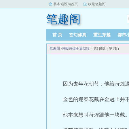
将本站设为首页
收藏笔趣阁
笔趣阁
首 页
玄幻修真
重生穿越
都市
笔趣阁
>
苻晔苻煌全集阅读
> 第119章（第1页）
因为去年花朝节，他给苻煌
金色的迎春花戴在金冠上并
他本来想叫苻煌跟他一块戴