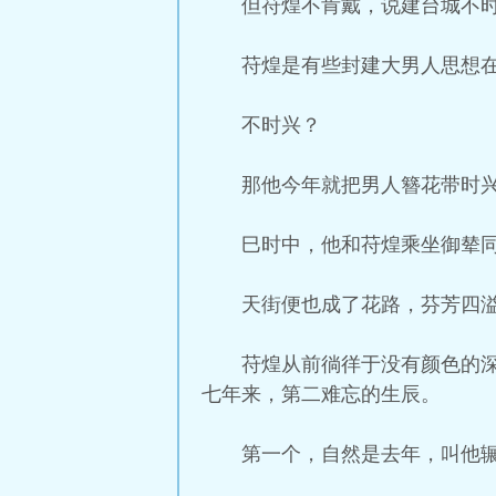
但苻煌不肯戴，说建台城不
苻煌是有些封建大男人思想
不时兴？
那他今年就把男人簪花带时
巳时中，他和苻煌乘坐御辇
天街便也成了花路，芬芳四
苻煌从前徜徉于没有颜色的
七年来，第二难忘的生辰。
第一个，自然是去年，叫他