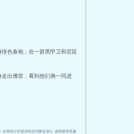
身绯色春袍，在一群黑甲卫和宫廷
身走出佛室，看到他们俩一同进
读
向笛柏江忻救命暗恋对象会读心
戚栩谢淮笔趣