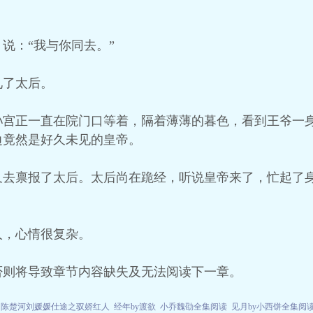
说：“我与你同去。”
见了太后。
孙宫正一直在院门口等着，隔着薄薄的暮色，看到王爷一
边竟然是好久未见的皇帝。
又去禀报了太后。太后尚在跪经，听说皇帝来了，忙起了
人，心情很复杂。
否则将导致章节内容缺失及无法阅读下一章。
陈楚河刘媛媛仕途之驭娇红人
经年by渡欲
小乔魏劭全集阅读
见月by小西饼全集阅