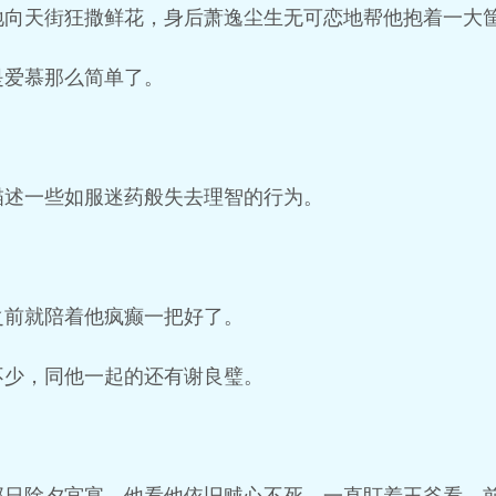
地向天街狂撒鲜花，身后萧逸尘生无可恋地帮他抱着一大
是爱慕那么简单了。
描述一些如服迷药般失去理智的行为。
之前就陪着他疯癫一把好了。
不少，同他一起的还有谢良璧。