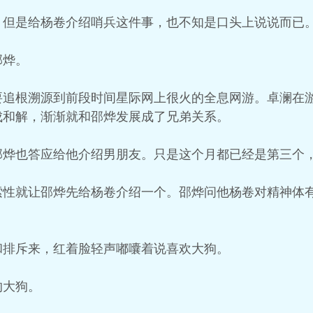
，但是给杨卷介绍哨兵这件事，也不知是口头上说说而已
邵烨。
要追根溯源到前段时间星际网上很火的全息网游。卓澜在
成和解，渐渐就和邵烨发展成了兄弟关系。
邵烨也答应给他介绍男朋友。只是这个月都已经是第三个
索性就让邵烨先给杨卷介绍一个。邵烨问他杨卷对精神体
和排斥来，红着脸轻声嘟囔着说喜欢大狗。
的大狗。