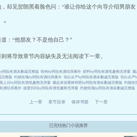
，却见贺朗黑着脸色问：“谁让你给这个向导介绍男朋友
。”
道：“他朋友？不是他自己？”
否则将导致章节内容缺失及无法阅读下一章。
by阿阮有酒未删减完整版
咬钩by阿阮有酒结局番外
骄矜by阿阮有酒笔趣阁无弹窗
藏
减完整版
灼烧玫瑰by阿阮有酒结局番外
坦白从严by阿阮有酒未删减完整版
坦白从严
我上分by阿阮有酒笔趣阁无弹窗
藏起来游重林和西by阿阮有酒未删减完整版
灼烧玫
阮有酒结局番外
接委托吗by阿阮有酒笔趣阁无弹窗
灼烧玫瑰by阿阮有酒未删减完整版
上一章
章节目录
保存书签
下一章
已完结热门小说推荐