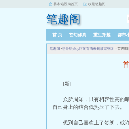
将本站设为首页
收藏笔趣阁
笔趣阁
首 页
玄幻修真
重生穿越
都市
笔趣阁
>
意外结婚by阿阮有酒未删减完整版
> 首席
[新]
众所周知，只有相容性高的
自己身上的结合低热压了下去。
想到自己喜欢上了贺朗，或