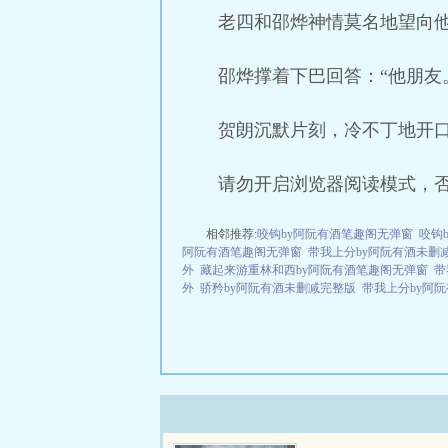
老四和邵烨神情莫名地望向他
邵烨撑着下巴回答：“他朋友
贺朗沉默片刻，冷不丁地开口
请勿开启浏览器阅读模式，
相邻推荐:
咬钩by阿阮有酒笔趣阁无弹窗
咬钩
阿阮有酒笔趣阁无弹窗
带我上分by阿阮有酒未删
外
藏起来游重林和西by阿阮有酒笔趣阁无弹窗
带
外
骄矜by阿阮有酒未删减完整版
带我上分by阿