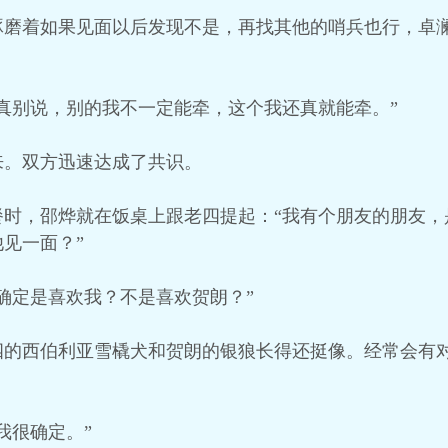
琢磨着如果见面以后发现不是，再找其他的哨兵也行，卓澜
真别说，别的我不一定能牵，这个我还真就能牵。”
来。双方迅速达成了共识。
餐时，邵烨就在饭桌上跟老四提起：“我有个朋友的朋友，
见一面？”
确定是喜欢我？不是喜欢贺朗？”
四的西伯利亚雪橇犬和贺朗的银狼长得还挺像。经常会有
我很确定。”