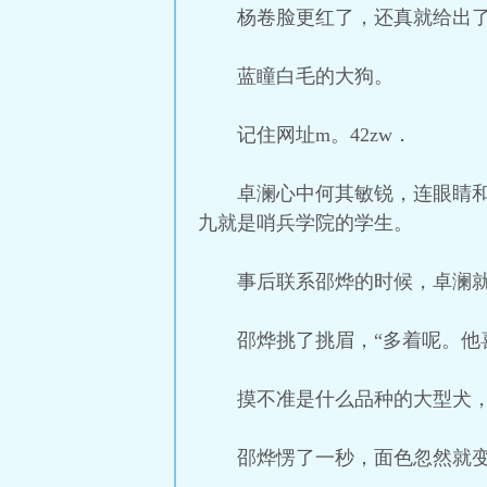
杨卷脸更红了，还真就给出
蓝瞳白毛的大狗。
记住网址m。42zw．
卓澜心中何其敏锐，连眼睛
九就是哨兵学院的学生。
事后联系邵烨的时候，卓澜就
邵烨挑了挑眉，“多着呢。他
摸不准是什么品种的大型犬，
邵烨愣了一秒，面色忽然就变