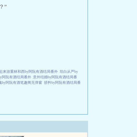
？”
起来游重林和西by阿阮有酒结局番外
坦白从严by
by阿阮有酒结局番外
意外结婚by阿阮有酒结局番
瑰by阿阮有酒笔趣阁无弹窗
骄矜by阿阮有酒结局番