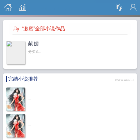
搜 索
“漱蜜”全部小说作品
献媚
分类3...
完结小说推荐
www.xxc.la
...
...