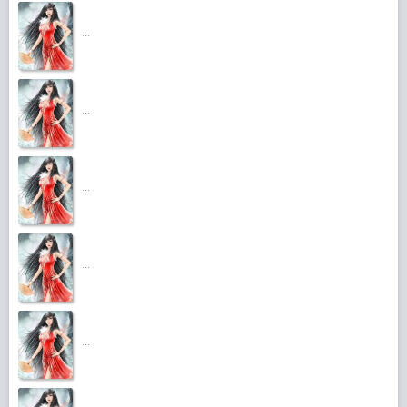
...
...
...
...
...