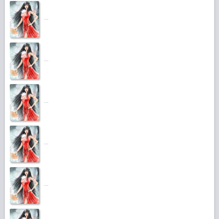
...
...
...
...
...