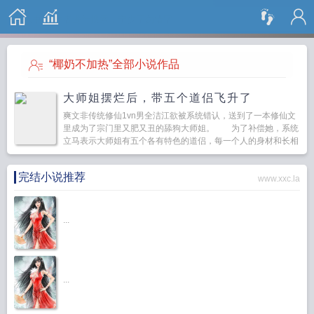
搜 索
“椰奶不加热”全部小说作品
大师姐摆烂后，带五个道侣飞升了
爽文非传统修仙1vn男全洁江欲被系统错认，送到了一本修仙文
里成为了宗门里又肥又丑的舔狗大师姐。 为了补偿她，系统
立马表示大师姐有五个各有特色的道侣，每一个人的身材和长相
都让江欲流鼻血。 贵妃椅上…...
完结小说推荐
www.xxc.la
...
...