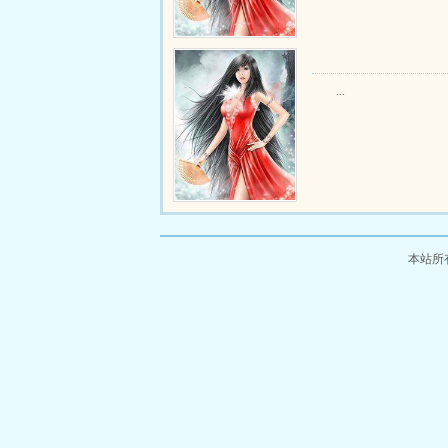
...
本站所