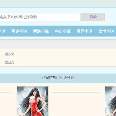
搜索
小说
军史小说
网游小说
科幻小说
灵异小说
言情小说
梁启文
绍义穿越回1935年，觉醒无敌编制系统。手下十人有编，立刻发放德式步兵班所有
梁启文
点...
觉醒无敌编制系统。 手下十人有编，立刻发放德式步兵班所有武器装备两套，弹药零
已完结热门小说推荐
...