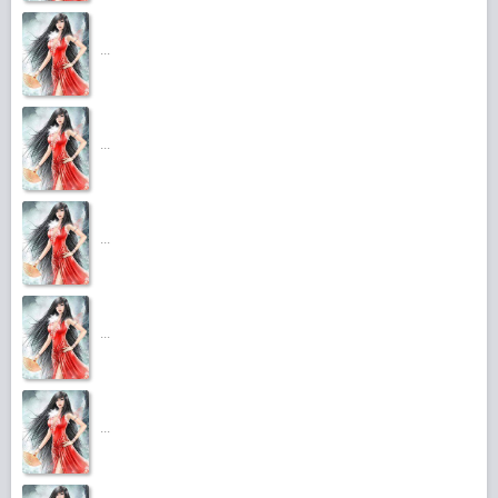
...
...
...
...
...