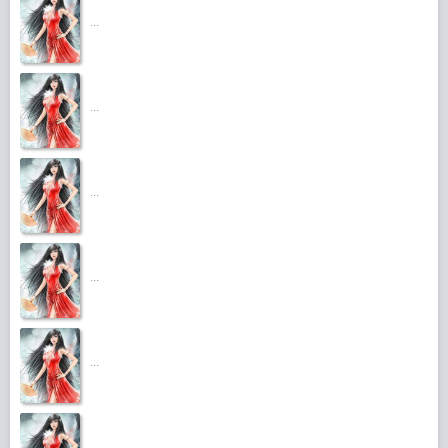
...
...
...
...
...
...