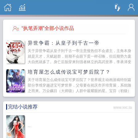
搜 索
“执笔弄潮”全部小说作品
异世争霸：从皇子到千古一帝
关于异世争霸从皇子到千古一帝注意慢热但不会虐主，主角本身
就是天才，天赋超群，前期不会跟下蛋一样召唤，但后期势力庞
大自然就多了。身亡后胎穿来到强者林立的高武世界，李承泽变
成了大乾王朝的三皇子。在十八岁之时被老...
培育屋怎么成传说宝可梦后院了？
关于培育屋怎么成传说宝可梦后院了？世界观主动画游戏特别篇
部分李维穿越进宝可梦世界，父母要在祝庆市开培育屋，系统随
之而来。万众瞩目（大师级）人群中最耀眼的星。宝芬（初级）
薛定谔的宝芬—热火朝天的培育屋建设，动起来...
完结小说推荐
www.xxc.la
...