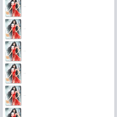
...
...
...
...
...
...