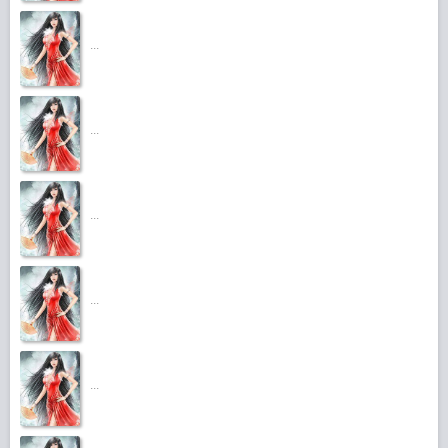
...
...
...
...
...