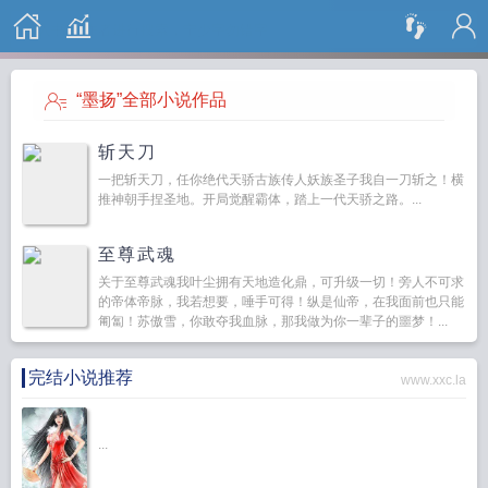
搜 索
“墨扬”全部小说作品
斩天刀
一把斩天刀，任你绝代天骄古族传人妖族圣子我自一刀斩之！横
推神朝手捏圣地。开局觉醒霸体，踏上一代天骄之路。...
至尊武魂
关于至尊武魂我叶尘拥有天地造化鼎，可升级一切！旁人不可求
的帝体帝脉，我若想要，唾手可得！纵是仙帝，在我面前也只能
匍匐！苏傲雪，你敢夺我血脉，那我做为你一辈子的噩梦！...
完结小说推荐
www.xxc.la
...